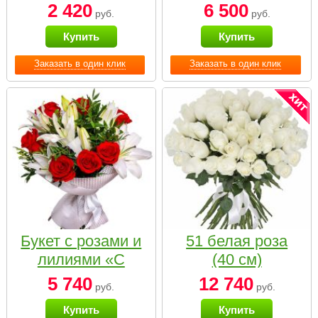
2 420
6 500
руб.
руб.
Купить
Купить
Заказать в один клик
Заказать в один клик
Букет с розами и
51 белая роза
лилиями «С
(40 см)
наилучшими
5 740
12 740
руб.
руб.
пожеланиями»
Купить
Купить