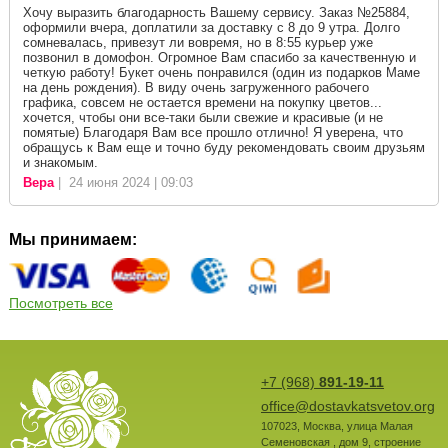
Хочу выразить благодарность Вашему сервису. Заказ №25884,
оформили вчера, доплатили за доставку с 8 до 9 утра. Долго
сомневалась, привезут ли вовремя, но в 8:55 курьер уже
позвонил в домофон. Огромное Вам спасибо за качественную и
четкую работу! Букет очень понравился (один из подарков Маме
на день рождения). В виду очень загруженного рабочего
графика, совсем не остается времени на покупку цветов...
хочется, чтобы они все-таки были свежие и красивые (и не
помятые) Благодаря Вам все прошло отлично! Я уверена, что
обращусь к Вам еще и точно буду рекомендовать своим друзьям
и знакомым.
Вера
| 24 июня 2024 | 09:03
Мы принимаем:
Посмотреть все
+7 (968)
891-19-11
office@dostavkatsvetov.org
107023
,
Москва
,
улица Малая
Семеновская , дом 9, строение