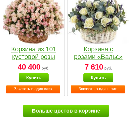
Корзина из 101
Корзина с
кустовой розы
розами «Вальс»
нежных тонов
40 400
7 610
руб.
руб.
Купить
Купить
Заказать в один клик
Заказать в один клик
Больше цветов в корзине