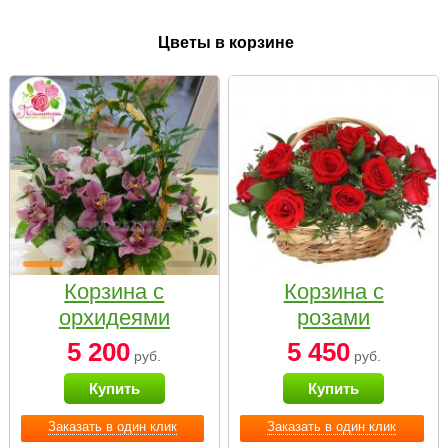
Цветы в корзине
Корзина с
Корзина с
орхидеями
розами
малая
«Красный
5 200
5 450
руб.
руб.
Париж»
Купить
Купить
Заказать в один клик
Заказать в один клик