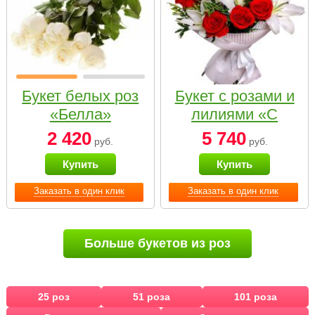
Букет белых роз
Букет с розами и
«Белла»
лилиями «С
наилучшими
2 420
5 740
руб.
руб.
пожеланиями»
Купить
Купить
Заказать в один клик
Заказать в один клик
Больше букетов из роз
25 роз
51 роза
101 роза