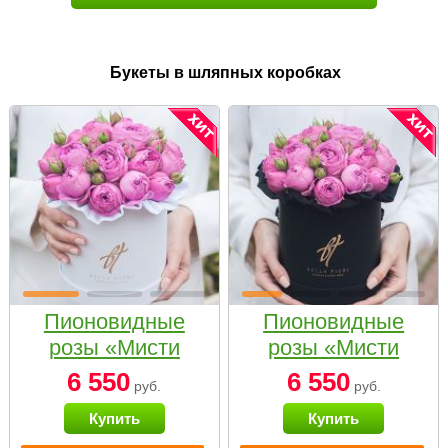
Букеты в шляпных коробках
Пионовидные
Пионовидные
розы «Мисти
розы «Мисти
бабблс» в белой
бабблс» в
6 550
6 550
руб.
руб.
коробке Small
черной коробке
Купить
Купить
Small