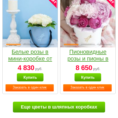
Белые розы в
Пионовидные
мини-коробке от
розы и пионы в
Bella Fiori
белой коробке
4 830
8 650
руб.
руб.
Small
Купить
Купить
Заказать в один клик
Заказать в один клик
Еще цветы в шляпных коробках