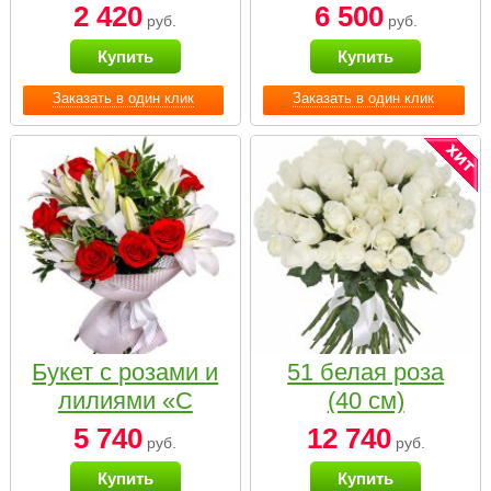
2 420
6 500
руб.
руб.
Купить
Купить
Заказать в один клик
Заказать в один клик
Букет с розами и
51 белая роза
лилиями «С
(40 см)
наилучшими
5 740
12 740
руб.
руб.
пожеланиями»
Купить
Купить