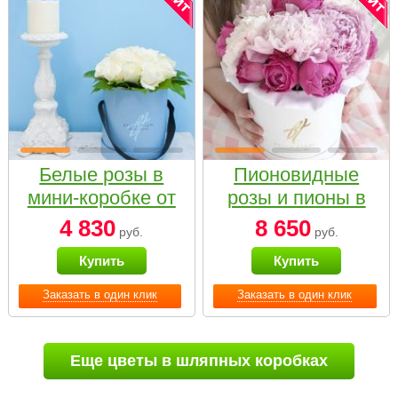
Белые розы в
Пионовидные
мини-коробке от
розы и пионы в
Bella Fiori
белой коробке
4 830
8 650
руб.
руб.
Small
Купить
Купить
Заказать в один клик
Заказать в один клик
Еще цветы в шляпных коробках