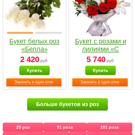
Букет белых роз
Букет с розами и
«Белла»
лилиями «С
наилучшими
2 420
5 740
руб.
руб.
пожеланиями»
Купить
Купить
Заказать в один клик
Заказать в один клик
Больше букетов из роз
25 роз
51 роза
101 роза