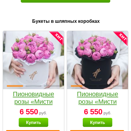
Букеты в шляпных коробках
Пионовидные
Пионовидные
розы «Мисти
розы «Мисти
бабблс» в белой
бабблс» в
6 550
6 550
руб.
руб.
коробке Small
черной коробке
Купить
Купить
Small