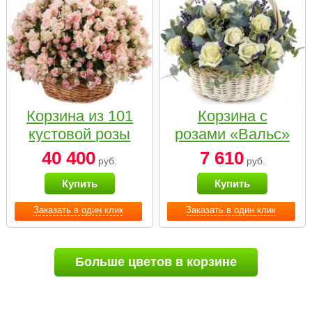
Корзина из 101
Корзина с
кустовой розы
розами «Вальс»
нежных тонов
40 400
7 610
руб.
руб.
Купить
Купить
Заказать в один клик
Заказать в один клик
Больше цветов в корзине