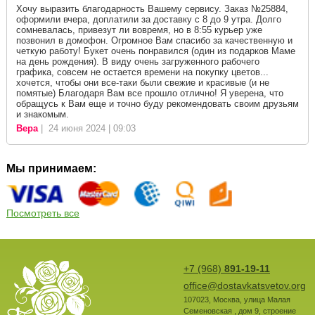
Хочу выразить благодарность Вашему сервису. Заказ №25884,
оформили вчера, доплатили за доставку с 8 до 9 утра. Долго
сомневалась, привезут ли вовремя, но в 8:55 курьер уже
позвонил в домофон. Огромное Вам спасибо за качественную и
четкую работу! Букет очень понравился (один из подарков Маме
на день рождения). В виду очень загруженного рабочего
графика, совсем не остается времени на покупку цветов...
хочется, чтобы они все-таки были свежие и красивые (и не
помятые) Благодаря Вам все прошло отлично! Я уверена, что
обращусь к Вам еще и точно буду рекомендовать своим друзьям
и знакомым.
Вера
| 24 июня 2024 | 09:03
Мы принимаем:
Посмотреть все
+7 (968)
891-19-11
office@dostavkatsvetov.org
107023
,
Москва
,
улица Малая
Семеновская , дом 9, строение