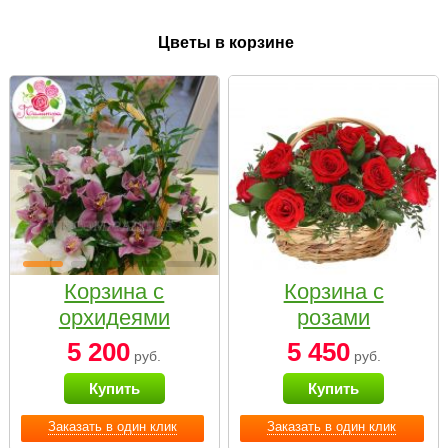
Цветы в корзине
Корзина с
Корзина с
орхидеями
розами
малая
«Красный
5 200
5 450
руб.
руб.
Париж»
Купить
Купить
Заказать в один клик
Заказать в один клик