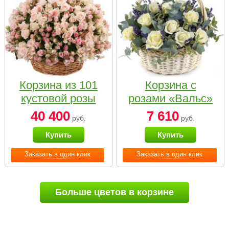
Корзина из 101
Корзина с
кустовой розы
розами «Вальс»
нежных тонов
40 400
7 610
руб.
руб.
Купить
Купить
Заказать в один клик
Заказать в один клик
Больше цветов в корзине