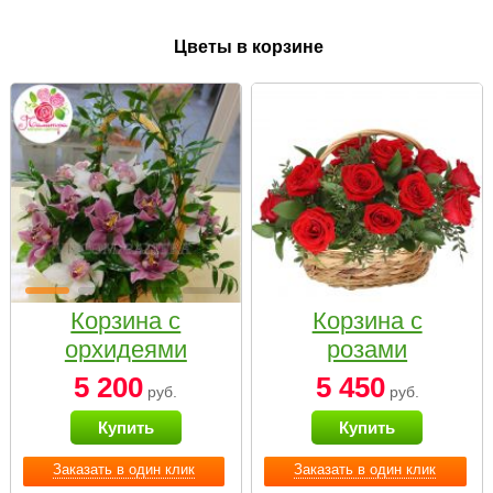
Цветы в корзине
Корзина с
Корзина с
орхидеями
розами
малая
«Красный
5 200
5 450
руб.
руб.
Париж»
Купить
Купить
Заказать в один клик
Заказать в один клик