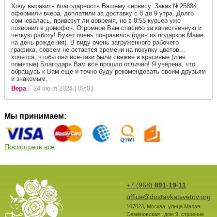
Хочу выразить благодарность Вашему сервису. Заказ №25884,
оформили вчера, доплатили за доставку с 8 до 9 утра. Долго
сомневалась, привезут ли вовремя, но в 8:55 курьер уже
позвонил в домофон. Огромное Вам спасибо за качественную и
четкую работу! Букет очень понравился (один из подарков Маме
на день рождения). В виду очень загруженного рабочего
графика, совсем не остается времени на покупку цветов...
хочется, чтобы они все-таки были свежие и красивые (и не
помятые) Благодаря Вам все прошло отлично! Я уверена, что
обращусь к Вам еще и точно буду рекомендовать своим друзьям
и знакомым.
Вера
| 24 июня 2024 | 09:03
Мы принимаем:
Посмотреть все
+7 (968)
891-19-11
office@dostavkatsvetov.org
107023
,
Москва
,
улица Малая
Семеновская , дом 9, строение