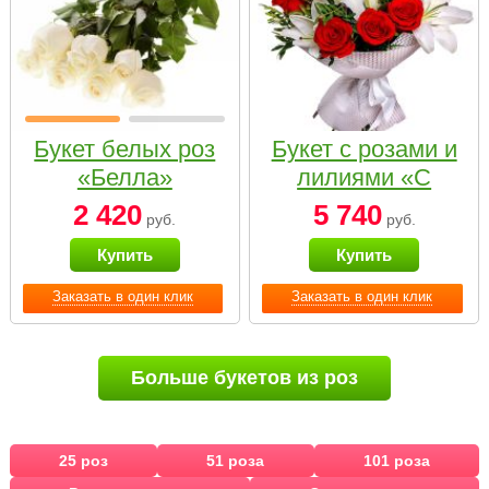
Букет белых роз
Букет с розами и
«Белла»
лилиями «С
наилучшими
2 420
5 740
руб.
руб.
пожеланиями»
Купить
Купить
Заказать в один клик
Заказать в один клик
Больше букетов из роз
25 роз
51 роза
101 роза