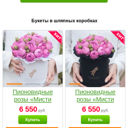
Букеты в шляпных коробках
Пионовидные
Пионовидные
розы «Мисти
розы «Мисти
бабблс» в белой
бабблс» в
6 550
6 550
руб.
руб.
коробке Small
черной коробке
Купить
Купить
Small