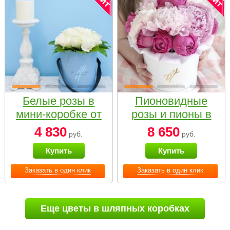
Белые розы в
Пионовидные
мини-коробке от
розы и пионы в
Bella Fiori
белой коробке
4 830
8 650
руб.
руб.
Small
Купить
Купить
Заказать в один клик
Заказать в один клик
Еще цветы в шляпных коробках