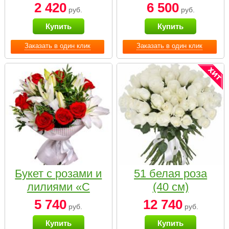
2 420
6 500
руб.
руб.
Купить
Купить
Заказать в один клик
Заказать в один клик
Букет с розами и
51 белая роза
лилиями «С
(40 см)
наилучшими
5 740
12 740
руб.
руб.
пожеланиями»
Купить
Купить