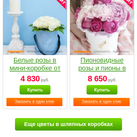
Белые розы в
Пионовидные
мини-коробке от
розы и пионы в
Bella Fiori
белой коробке
4 830
8 650
руб.
руб.
Small
Купить
Купить
Заказать в один клик
Заказать в один клик
Еще цветы в шляпных коробках