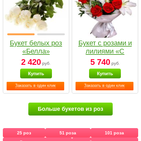
Букет белых роз
Букет с розами и
«Белла»
лилиями «С
наилучшими
2 420
5 740
руб.
руб.
пожеланиями»
Купить
Купить
Заказать в один клик
Заказать в один клик
Больше букетов из роз
25 роз
51 роза
101 роза