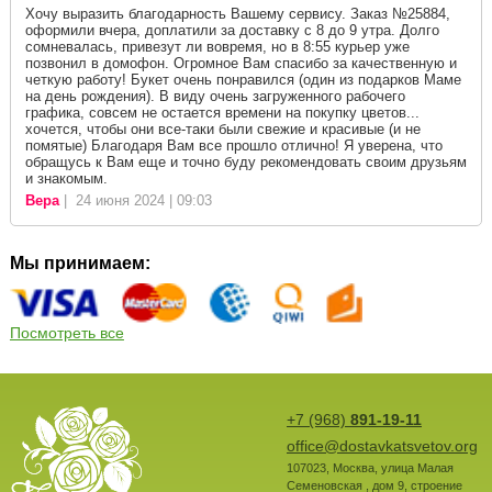
Хочу выразить благодарность Вашему сервису. Заказ №25884,
оформили вчера, доплатили за доставку с 8 до 9 утра. Долго
сомневалась, привезут ли вовремя, но в 8:55 курьер уже
позвонил в домофон. Огромное Вам спасибо за качественную и
четкую работу! Букет очень понравился (один из подарков Маме
на день рождения). В виду очень загруженного рабочего
графика, совсем не остается времени на покупку цветов...
хочется, чтобы они все-таки были свежие и красивые (и не
помятые) Благодаря Вам все прошло отлично! Я уверена, что
обращусь к Вам еще и точно буду рекомендовать своим друзьям
и знакомым.
Вера
| 24 июня 2024 | 09:03
Мы принимаем:
Посмотреть все
+7 (968)
891-19-11
office@dostavkatsvetov.org
107023
,
Москва
,
улица Малая
Семеновская , дом 9, строение