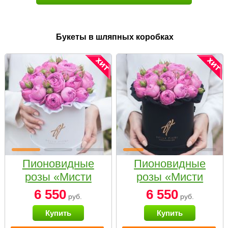
Букеты в шляпных коробках
Пионовидные
Пионовидные
розы «Мисти
розы «Мисти
бабблс» в белой
бабблс» в
6 550
6 550
руб.
руб.
коробке Small
черной коробке
Купить
Купить
Small