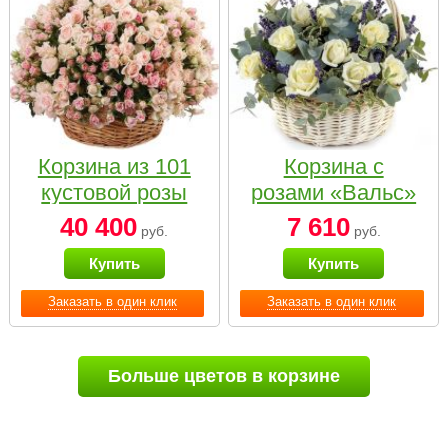
Корзина из 101
Корзина с
кустовой розы
розами «Вальс»
нежных тонов
40 400
7 610
руб.
руб.
Купить
Купить
Заказать в один клик
Заказать в один клик
Больше цветов в корзине