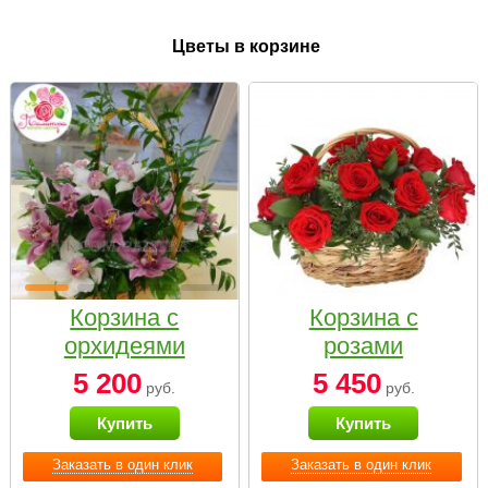
Цветы в корзине
Корзина с
Корзина с
орхидеями
розами
малая
«Красный
5 200
5 450
руб.
руб.
Париж»
Купить
Купить
Заказать в один клик
Заказать в один клик