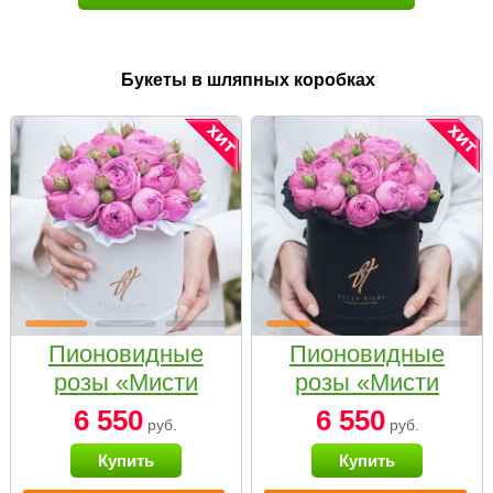
Букеты в шляпных коробках
Пионовидные
Пионовидные
розы «Мисти
розы «Мисти
бабблс» в белой
бабблс» в
6 550
6 550
руб.
руб.
коробке Small
черной коробке
Купить
Купить
Small