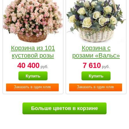
Корзина из 101
Корзина с
кустовой розы
розами «Вальс»
нежных тонов
40 400
7 610
руб.
руб.
Купить
Купить
Заказать в один клик
Заказать в один клик
Больше цветов в корзине