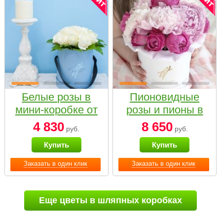
Белые розы в
Пионовидные
мини-коробке от
розы и пионы в
Bella Fiori
белой коробке
4 830
8 650
руб.
руб.
Small
Купить
Купить
Заказать в один клик
Заказать в один клик
Еще цветы в шляпных коробках