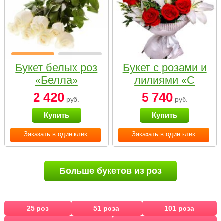
Букет белых роз
Букет с розами и
«Белла»
лилиями «С
наилучшими
2 420
5 740
руб.
руб.
пожеланиями»
Купить
Купить
Заказать в один клик
Заказать в один клик
Больше букетов из роз
25 роз
51 роза
101 роза