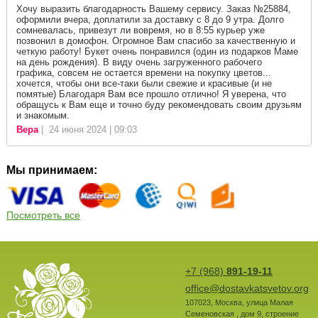
Хочу выразить благодарность Вашему сервису. Заказ №25884,
оформили вчера, доплатили за доставку с 8 до 9 утра. Долго
сомневалась, привезут ли вовремя, но в 8:55 курьер уже
позвонил в домофон. Огромное Вам спасибо за качественную и
четкую работу! Букет очень понравился (один из подарков Маме
на день рождения). В виду очень загруженного рабочего
графика, совсем не остается времени на покупку цветов...
хочется, чтобы они все-таки были свежие и красивые (и не
помятые) Благодаря Вам все прошло отлично! Я уверена, что
обращусь к Вам еще и точно буду рекомендовать своим друзьям
и знакомым.
Вера
| 24 июня 2024 | 09:03
Мы принимаем:
Посмотреть все
+7 (968)
891-19-11
office@dostavkatsvetov.org
107023
,
Москва
,
улица Малая
Семеновская , дом 9, строение