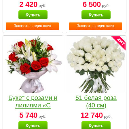
2 420
6 500
руб.
руб.
Купить
Купить
Заказать в один клик
Заказать в один клик
Букет с розами и
51 белая роза
лилиями «С
(40 см)
наилучшими
5 740
12 740
руб.
руб.
пожеланиями»
Купить
Купить