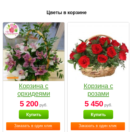
Цветы в корзине
Корзина с
Корзина с
орхидеями
розами
малая
«Красный
5 200
5 450
руб.
руб.
Париж»
Купить
Купить
Заказать в один клик
Заказать в один клик