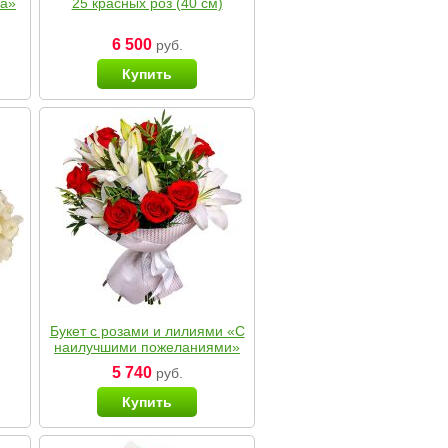
ка»
25 красных роз (40 см)
6 500
руб.
Купить
Букет с розами и лилиями «С
наилучшими пожеланиями»
5 740
руб.
Купить