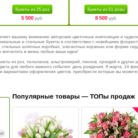
Букеты из 25 роз
Букеты из 51 розы
5 500
8 500
руб.
руб.
вляет вашему вниманию авторские цветочные композиции и чудесн
никальные и стильные букеты в соответствии с новейшими флорис
ах, стильных шляпных коробках, элегантных корзинах или форме се
ы воплотить в жизнь любые ваши идеи!
кеты из роз, тюльпанов, альстромерий, пионов, орхидей и других 
вета для любого важного события: день рождения, 8 марта, 14 фев
и вариантами оформления цветов, приобрести которые вы можете 
Популярные товары — ТОПы продаж
ай