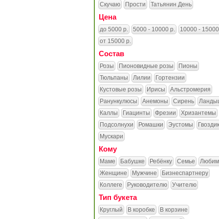
Скучаю
Прости
Татьянин День
Цена
до 5000 р.
5000 - 10000 р.
10000 - 15000
от 15000 р.
Состав
Розы
Пионовидные розы
Пионы
Тюльпаны
Лилии
Гортензии
Кустовые розы
Ирисы
Альстромерия
Ранункулюсы
Анемоны
Сирень
Ланды
Каллы
Гиацинты
Фрезии
Хризантемы
Подсолнухи
Ромашки
Эустомы
Гвозди
Мускари
Кому
Маме
Бабушке
Ребёнку
Семье
Любим
Женщине
Мужчине
Бизнеспартнеру
Коллеге
Руководителю
Учителю
Тип букета
Круглый
В коробке
В корзине