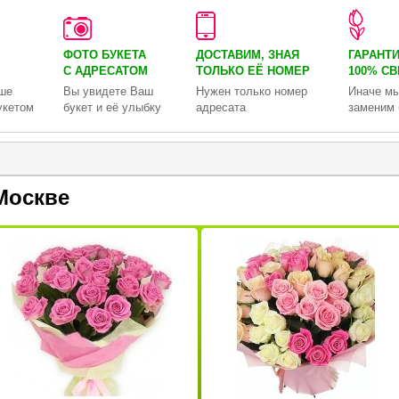
ФОТО БУКЕТА
ДОСТАВИМ, ЗНАЯ
ГАРАНТ
С АДРЕСАТОМ
ТОЛЬКО
ЕЁ НОМЕР
100% С
ше
Вы увидете Ваш
Нужен только номер
Иначе мы
укетом
букет и её улыбку
адресата
заменим 
Москве