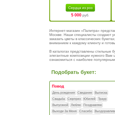
Сердца из роз
5 000
руб.
Интернет-магазин «Палитра» предста
Москве. Наши специалисты создают у
заказать цветы в классических букет
вниманием к каждому клиенту и готов
В каталогах представлены стильные бу
элегантные композиции нужного Вам ц
ознакомиться с наиболее популярным
Подобрать букет:
Повод
День рождения
Свидание
Выписка
Свадьба
Сюрприз
Юбилей
Траур
Выпускной
Люблю
Поздравляю
Выходи За Меня
Спасибо
Выздоравлив