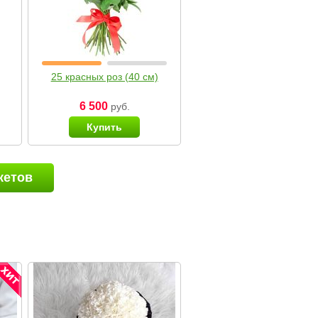
25 красных роз (40 см)
6 500
руб.
Купить
кетов