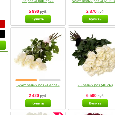
25 роз «Гран-при»
Букет белых роз «Пушин
5 990
2 870
руб.
руб.
Купить
Купить
Букет белых роз «Белла»
25 белых роз (40 см)
2 420
6 500
руб.
руб.
Купить
Купить