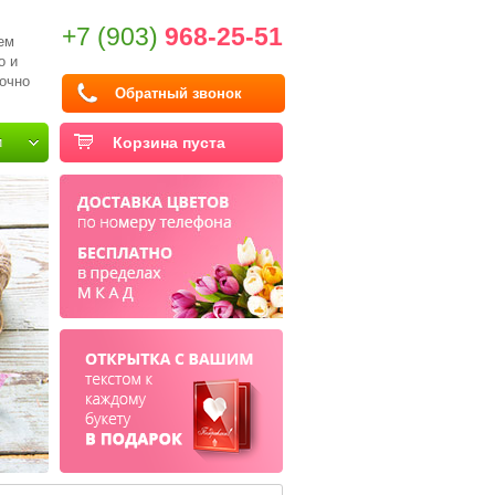
+7 (903)
968-25-51
ем
о и
очно
Обратный звонок
и
Корзина пуста