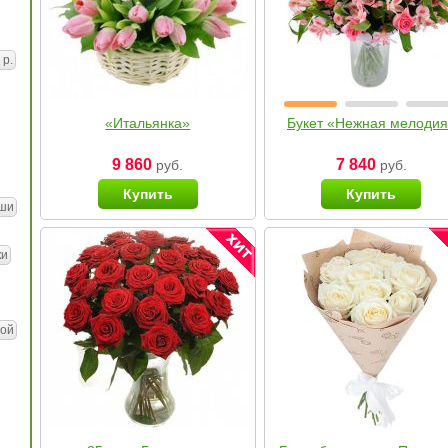
 р.
«Итальянка»
Букет «Нежная мелоди
9 860
7 840
руб.
руб.
Купить
Купить
ши
ки
ой