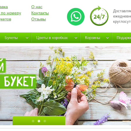
авка
О нас
Доставля
 по номеру
Контакты
ежедневн
укетов
Отзывы
круглосут
Букеты
Цветы в коробках
Корзины
Подарк