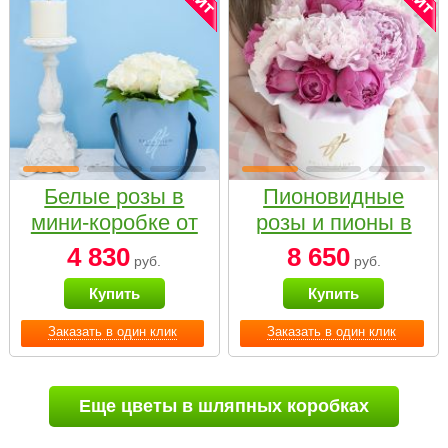
Белые розы в
Пионовидные
мини-коробке от
розы и пионы в
Bella Fiori
белой коробке
4 830
8 650
руб.
руб.
Small
Купить
Купить
Заказать в один клик
Заказать в один клик
Еще цветы в шляпных коробках