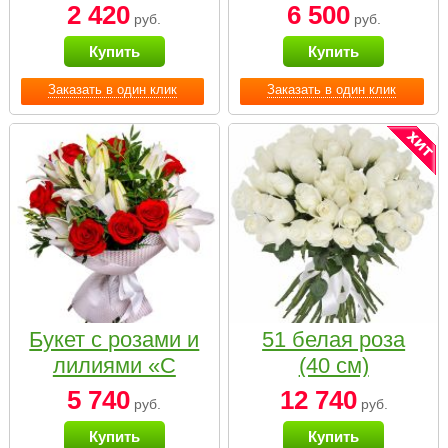
2 420
6 500
руб.
руб.
Купить
Купить
Заказать в один клик
Заказать в один клик
Букет с розами и
51 белая роза
лилиями «С
(40 см)
наилучшими
5 740
12 740
руб.
руб.
пожеланиями»
Купить
Купить