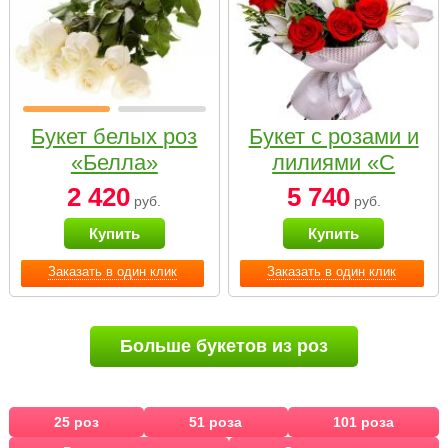
Букет белых роз
Букет с розами и
«Белла»
лилиями «С
наилучшими
2 420
5 740
руб.
руб.
пожеланиями»
Купить
Купить
Заказать в один клик
Заказать в один клик
Больше букетов из роз
25 роз
51 роза
101 роза