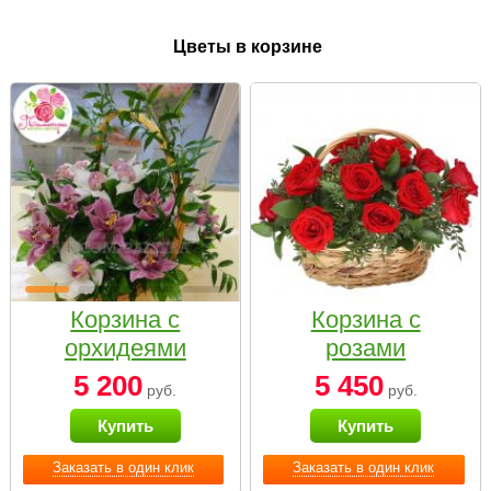
Цветы в корзине
Корзина с
Корзина с
орхидеями
розами
малая
«Красный
5 200
5 450
руб.
руб.
Париж»
Купить
Купить
Заказать в один клик
Заказать в один клик