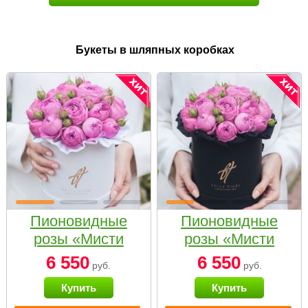
Букеты в шляпных коробках
Пионовидные
Пионовидные
розы «Мисти
розы «Мисти
бабблс» в белой
бабблс» в
6 550
6 550
руб.
руб.
коробке Small
черной коробке
Купить
Купить
Small