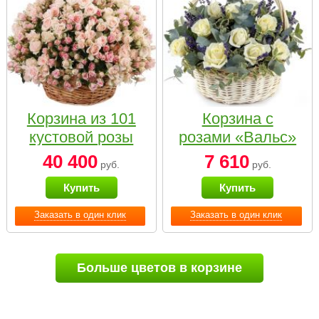
Корзина из 101
Корзина с
кустовой розы
розами «Вальс»
нежных тонов
40 400
7 610
руб.
руб.
Купить
Купить
Заказать в один клик
Заказать в один клик
Больше цветов в корзине