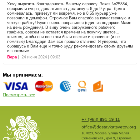
Хочу выразить благодарность Вашему сервису. Заказ №25884,
оформили вчера, доплатили за доставку с 8 до 9 утра. Долго
сомневалась, привезут ли вовремя, но в 8:55 курьер уже
позвонил в домофон. Огромное Вам спасибо за качественную и
четкую работу! Букет очень понравился (один из подарков Маме
на день рождения). В виду очень загруженного рабочего
графика, совсем не остается времени на покупку цветов...
хочется, чтобы они все-таки были свежие и красивые (и не
помятые) Благодаря Вам все прошло отлично! Я уверена, что
обращусь к Вам еще и точно буду рекомендовать своим друзьям
и знакомым.
Вера
| 24 июня 2024 | 09:03
Мы принимаем:
Посмотреть все
+7 (968)
891-19-11
office@dostavkatsvetov.org
107023
,
Москва
,
улица Малая
Семеновская , дом 9, строение