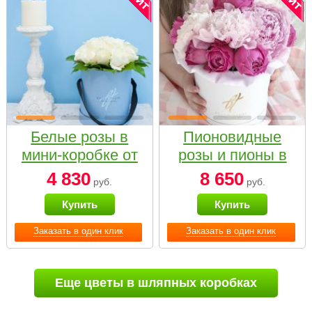
Белые розы в
Пионовидные
мини-коробке от
розы и пионы в
Bella Fiori
белой коробке
4 830
8 650
руб.
руб.
Small
Купить
Купить
Заказать в один клик
Заказать в один клик
Еще цветы в шляпных коробках