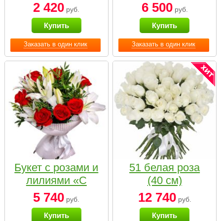
2 420
6 500
руб.
руб.
Купить
Купить
Заказать в один клик
Заказать в один клик
Букет с розами и
51 белая роза
лилиями «С
(40 см)
наилучшими
5 740
12 740
руб.
руб.
пожеланиями»
Купить
Купить