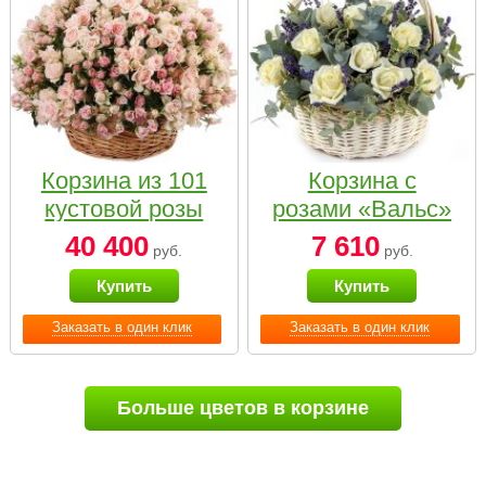
Корзина из 101
Корзина с
кустовой розы
розами «Вальс»
нежных тонов
40 400
7 610
руб.
руб.
Купить
Купить
Заказать в один клик
Заказать в один клик
Больше цветов в корзине