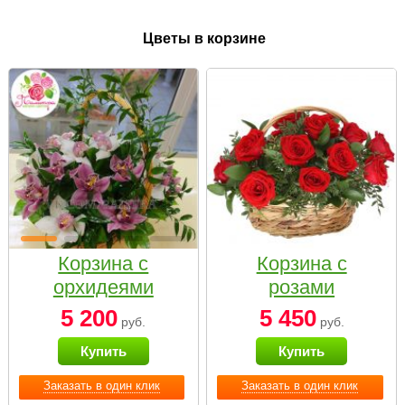
Цветы в корзине
Корзина с
Корзина с
орхидеями
розами
малая
«Красный
5 200
5 450
руб.
руб.
Париж»
Купить
Купить
Заказать в один клик
Заказать в один клик