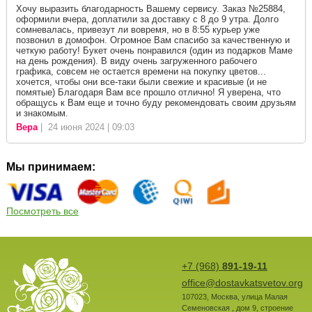
Хочу выразить благодарность Вашему сервису. Заказ №25884,
оформили вчера, доплатили за доставку с 8 до 9 утра. Долго
сомневалась, привезут ли вовремя, но в 8:55 курьер уже
позвонил в домофон. Огромное Вам спасибо за качественную и
четкую работу! Букет очень понравился (один из подарков Маме
на день рождения). В виду очень загруженного рабочего
графика, совсем не остается времени на покупку цветов...
хочется, чтобы они все-таки были свежие и красивые (и не
помятые) Благодаря Вам все прошло отлично! Я уверена, что
обращусь к Вам еще и точно буду рекомендовать своим друзьям
и знакомым.
Вера
| 24 июня 2024 | 09:03
Мы принимаем:
Посмотреть все
+7 (968)
891-19-11
office@dostavkatsvetov.org
107023
,
Москва
,
улица Малая
Семеновская , дом 9, строение