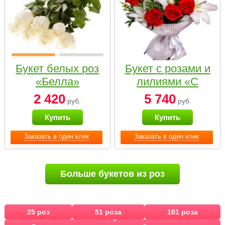
Букет белых роз
Букет с розами и
«Белла»
лилиями «С
наилучшими
2 420
5 740
руб.
руб.
пожеланиями»
Купить
Купить
Заказать в один клик
Заказать в один клик
Больше букетов из роз
25 роз
51 роза
101 роза