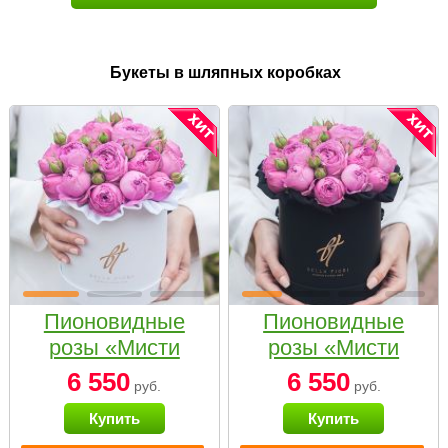
Букеты в шляпных коробках
Пионовидные
Пионовидные
розы «Мисти
розы «Мисти
бабблс» в белой
бабблс» в
6 550
6 550
руб.
руб.
коробке Small
черной коробке
Купить
Купить
Small