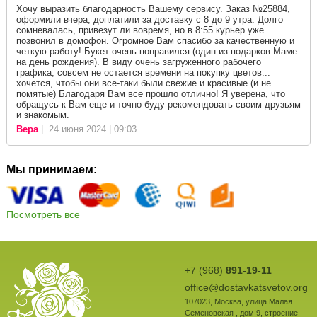
Хочу выразить благодарность Вашему сервису. Заказ №25884,
оформили вчера, доплатили за доставку с 8 до 9 утра. Долго
сомневалась, привезут ли вовремя, но в 8:55 курьер уже
позвонил в домофон. Огромное Вам спасибо за качественную и
четкую работу! Букет очень понравился (один из подарков Маме
на день рождения). В виду очень загруженного рабочего
графика, совсем не остается времени на покупку цветов...
хочется, чтобы они все-таки были свежие и красивые (и не
помятые) Благодаря Вам все прошло отлично! Я уверена, что
обращусь к Вам еще и точно буду рекомендовать своим друзьям
и знакомым.
Вера
| 24 июня 2024 | 09:03
Мы принимаем:
Посмотреть все
+7 (968)
891-19-11
office@dostavkatsvetov.org
107023
,
Москва
,
улица Малая
Семеновская , дом 9, строение