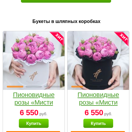
Букеты в шляпных коробках
Пионовидные
Пионовидные
розы «Мисти
розы «Мисти
бабблс» в белой
бабблс» в
6 550
6 550
руб.
руб.
коробке Small
черной коробке
Купить
Купить
Small