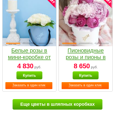
Белые розы в
Пионовидные
мини-коробке от
розы и пионы в
Bella Fiori
белой коробке
4 830
8 650
руб.
руб.
Small
Купить
Купить
Заказать в один клик
Заказать в один клик
Еще цветы в шляпных коробках