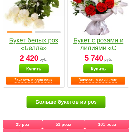
Букет белых роз
Букет с розами и
«Белла»
лилиями «С
наилучшими
2 420
5 740
руб.
руб.
пожеланиями»
Купить
Купить
Заказать в один клик
Заказать в один клик
Больше букетов из роз
25 роз
51 роза
101 роза