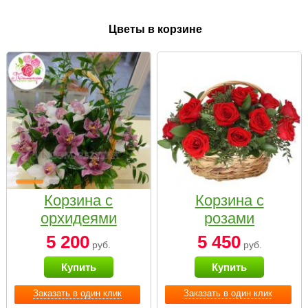
Цветы в корзине
Корзина с
Корзина с
орхидеями
розами
малая
«Красный
5 200
5 450
руб.
руб.
Париж»
Купить
Купить
Заказать в один клик
Заказать в один клик