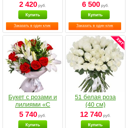
2 420
6 500
руб.
руб.
Купить
Купить
Заказать в один клик
Заказать в один клик
Букет с розами и
51 белая роза
лилиями «С
(40 см)
наилучшими
5 740
12 740
руб.
руб.
пожеланиями»
Купить
Купить