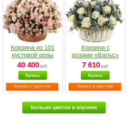
Корзина из 101
Корзина с
кустовой розы
розами «Вальс»
нежных тонов
40 400
7 610
руб.
руб.
Купить
Купить
Заказать в один клик
Заказать в один клик
Больше цветов в корзине