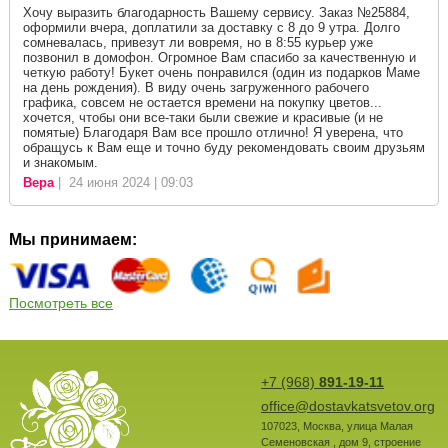
Хочу выразить благодарность Вашему сервису. Заказ №25884,
оформили вчера, доплатили за доставку с 8 до 9 утра. Долго
сомневалась, привезут ли вовремя, но в 8:55 курьер уже
позвонил в домофон. Огромное Вам спасибо за качественную и
четкую работу! Букет очень понравился (один из подарков Маме
на день рождения). В виду очень загруженного рабочего
графика, совсем не остается времени на покупку цветов...
хочется, чтобы они все-таки были свежие и красивые (и не
помятые) Благодаря Вам все прошло отлично! Я уверена, что
обращусь к Вам еще и точно буду рекомендовать своим друзьям
и знакомым.
Вера
| 24 июня 2024 | 09:03
Мы принимаем:
Посмотреть все
+7 (968)
891-19-11
office@dostavkatsvetov.org
107023
,
Москва
,
улица Малая
Семеновская , дом 9, строение