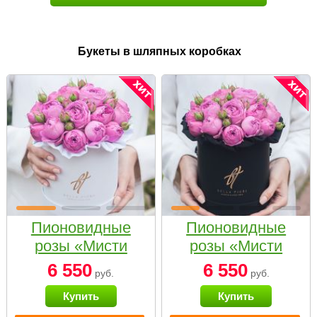
Букеты в шляпных коробках
Пионовидные
Пионовидные
розы «Мисти
розы «Мисти
бабблс» в белой
бабблс» в
6 550
6 550
руб.
руб.
коробке Small
черной коробке
Купить
Купить
Small