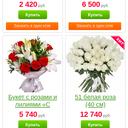
2 420
6 500
руб.
руб.
Купить
Купить
Заказать в один клик
Заказать в один клик
Букет с розами и
51 белая роза
лилиями «С
(40 см)
наилучшими
5 740
12 740
руб.
руб.
пожеланиями»
Купить
Купить