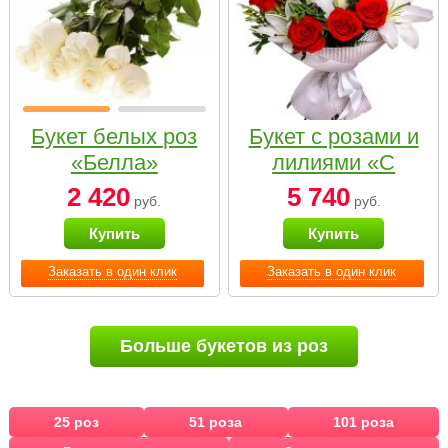
Букет белых роз
Букет с розами и
«Белла»
лилиями «С
наилучшими
2 420
5 740
руб.
руб.
пожеланиями»
Купить
Купить
Заказать в один клик
Заказать в один клик
Больше букетов из роз
25 роз
51 роза
101 роза