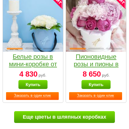
Белые розы в
Пионовидные
мини-коробке от
розы и пионы в
Bella Fiori
белой коробке
4 830
8 650
руб.
руб.
Small
Купить
Купить
Заказать в один клик
Заказать в один клик
Еще цветы в шляпных коробках