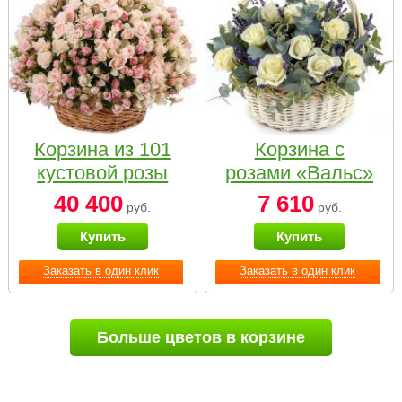
Корзина из 101
Корзина с
кустовой розы
розами «Вальс»
нежных тонов
40 400
7 610
руб.
руб.
Купить
Купить
Заказать в один клик
Заказать в один клик
Больше цветов в корзине