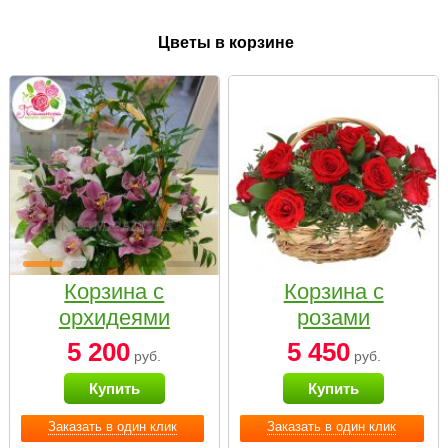
Цветы в корзине
Корзина с
Корзина с
орхидеями
розами
малая
«Красный
5 200
5 450
руб.
руб.
Париж»
Купить
Купить
Заказать в один клик
Заказать в один клик