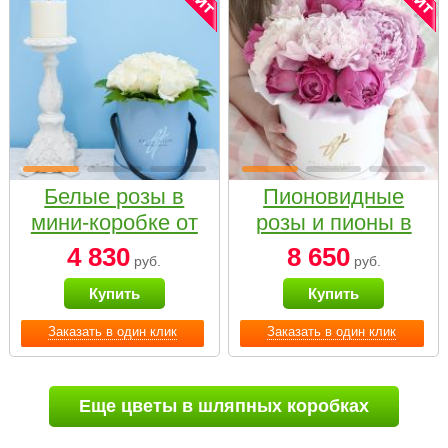
Белые розы в
Пионовидные
мини-коробке от
розы и пионы в
Bella Fiori
белой коробке
4 830
8 650
руб.
руб.
Small
Купить
Купить
Заказать в один клик
Заказать в один клик
Еще цветы в шляпных коробках