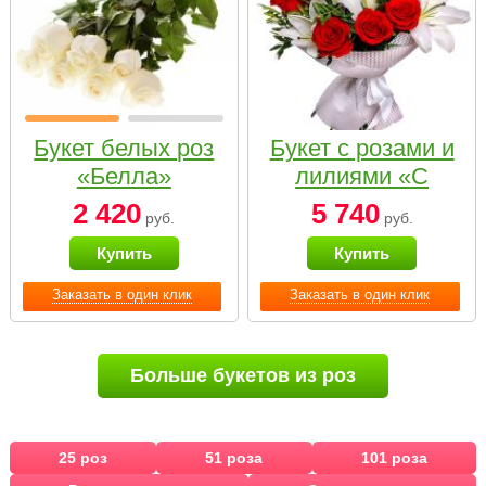
Букет белых роз
Букет с розами и
«Белла»
лилиями «С
наилучшими
2 420
5 740
руб.
руб.
пожеланиями»
Купить
Купить
Заказать в один клик
Заказать в один клик
Больше букетов из роз
25 роз
51 роза
101 роза