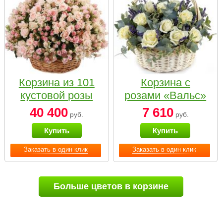
Корзина из 101
Корзина с
кустовой розы
розами «Вальс»
нежных тонов
40 400
7 610
руб.
руб.
Купить
Купить
Заказать в один клик
Заказать в один клик
Больше цветов в корзине