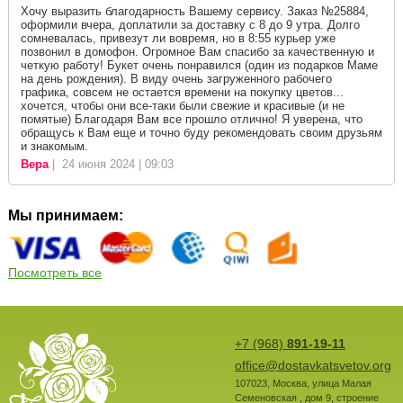
Хочу выразить благодарность Вашему сервису. Заказ №25884,
оформили вчера, доплатили за доставку с 8 до 9 утра. Долго
сомневалась, привезут ли вовремя, но в 8:55 курьер уже
позвонил в домофон. Огромное Вам спасибо за качественную и
четкую работу! Букет очень понравился (один из подарков Маме
на день рождения). В виду очень загруженного рабочего
графика, совсем не остается времени на покупку цветов...
хочется, чтобы они все-таки были свежие и красивые (и не
помятые) Благодаря Вам все прошло отлично! Я уверена, что
обращусь к Вам еще и точно буду рекомендовать своим друзьям
и знакомым.
Вера
| 24 июня 2024 | 09:03
Мы принимаем:
Посмотреть все
+7 (968)
891-19-11
office@dostavkatsvetov.org
107023
,
Москва
,
улица Малая
Семеновская , дом 9, строение