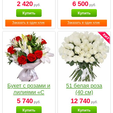
2 420
6 500
руб.
руб.
Купить
Купить
Заказать в один клик
Заказать в один клик
Букет с розами и
51 белая роза
лилиями «С
(40 см)
наилучшими
5 740
12 740
руб.
руб.
пожеланиями»
Купить
Купить