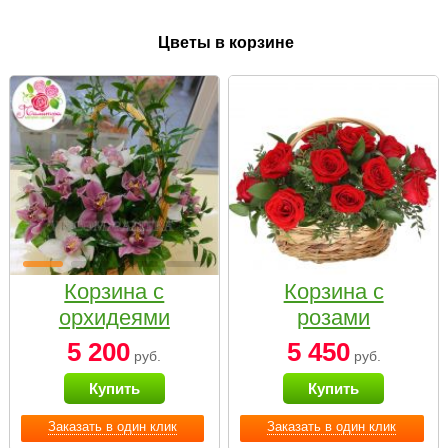
Цветы в корзине
Корзина с
Корзина с
орхидеями
розами
малая
«Красный
5 200
5 450
руб.
руб.
Париж»
Купить
Купить
Заказать в один клик
Заказать в один клик