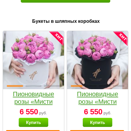
Букеты в шляпных коробках
Пионовидные
Пионовидные
розы «Мисти
розы «Мисти
бабблс» в белой
бабблс» в
6 550
6 550
руб.
руб.
коробке Small
черной коробке
Купить
Купить
Small