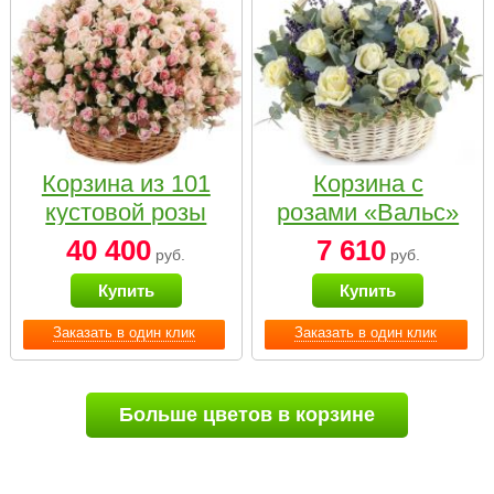
Корзина из 101
Корзина с
кустовой розы
розами «Вальс»
нежных тонов
40 400
7 610
руб.
руб.
Купить
Купить
Заказать в один клик
Заказать в один клик
Больше цветов в корзине