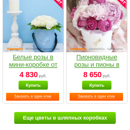
Белые розы в
Пионовидные
мини-коробке от
розы и пионы в
Bella Fiori
белой коробке
4 830
8 650
руб.
руб.
Small
Купить
Купить
Заказать в один клик
Заказать в один клик
Еще цветы в шляпных коробках