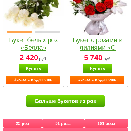
Букет белых роз
Букет с розами и
«Белла»
лилиями «С
наилучшими
2 420
5 740
руб.
руб.
пожеланиями»
Купить
Купить
Заказать в один клик
Заказать в один клик
Больше букетов из роз
25 роз
51 роза
101 роза