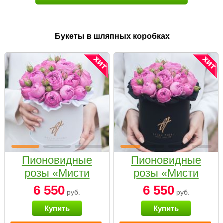
Букеты в шляпных коробках
Пионовидные
Пионовидные
розы «Мисти
розы «Мисти
бабблс» в белой
бабблс» в
6 550
6 550
руб.
руб.
коробке Small
черной коробке
Купить
Купить
Small