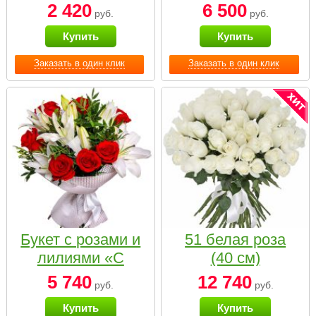
2 420
6 500
руб.
руб.
Купить
Купить
Заказать в один клик
Заказать в один клик
Букет с розами и
51 белая роза
лилиями «С
(40 см)
наилучшими
5 740
12 740
руб.
руб.
пожеланиями»
Купить
Купить