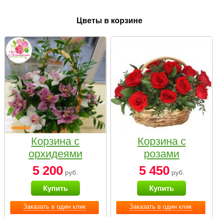
Цветы в корзине
Корзина с
Корзина с
орхидеями
розами
малая
«Красный
5 200
5 450
руб.
руб.
Париж»
Купить
Купить
Заказать в один клик
Заказать в один клик