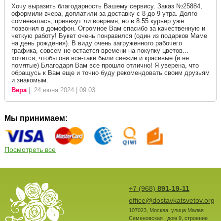
Хочу выразить благодарность Вашему сервису. Заказ №25884,
оформили вчера, доплатили за доставку с 8 до 9 утра. Долго
сомневалась, привезут ли вовремя, но в 8:55 курьер уже
позвонил в домофон. Огромное Вам спасибо за качественную и
четкую работу! Букет очень понравился (один из подарков Маме
на день рождения). В виду очень загруженного рабочего
графика, совсем не остается времени на покупку цветов...
хочется, чтобы они все-таки были свежие и красивые (и не
помятые) Благодаря Вам все прошло отлично! Я уверена, что
обращусь к Вам еще и точно буду рекомендовать своим друзьям
и знакомым.
Вера
| 24 июня 2024 | 09:03
Мы принимаем:
Посмотреть все
+7 (968)
891-19-11
office@dostavkatsvetov.org
107023
,
Москва
,
улица Малая
Семеновская , дом 9, строение