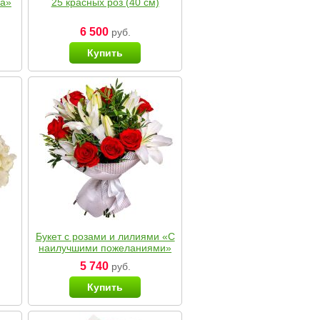
ка»
25 красных роз (40 см)
6 500
руб.
Купить
Букет с розами и лилиями «С
наилучшими пожеланиями»
5 740
руб.
Купить