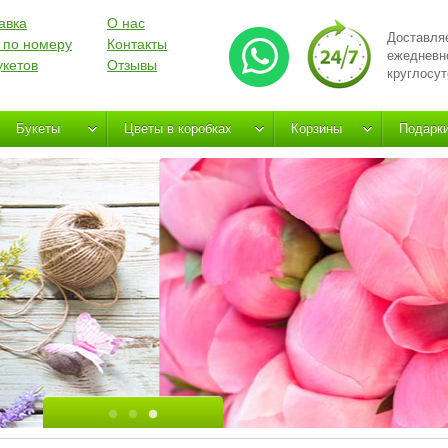
авка
О нас
Доставля
 по номеру
Контакты
ежедневн
укетов
Отзывы
круглосут
Букеты
Цветы в коробках
Корзины
Подарк