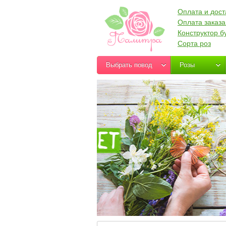
Оплата и дост
Оплата заказа
Конструктор б
Сорта роз
Выбрать повод
Розы