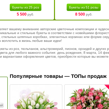
Букеты из 25 роз
Букеты из 51 розы
5 500
8 500
руб.
руб.
вляет вашему вниманию авторские цветочные композиции и чудесн
никальные и стильные букеты в соответствии с новейшими флорис
ах, стильных шляпных коробках, элегантных корзинах или форме се
ы воплотить в жизнь любые ваши идеи!
кеты из роз, тюльпанов, альстромерий, пионов, орхидей и других 
вета для любого важного события: день рождения, 8 марта, 14 фев
и вариантами оформления цветов, приобрести которые вы можете 
Популярные товары — ТОПы продаж
ай