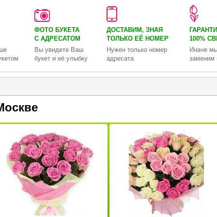
ФОТО БУКЕТА
ДОСТАВИМ, ЗНАЯ
ГАРАНТ
С АДРЕСАТОМ
ТОЛЬКО
ЕЁ НОМЕР
100% С
ше
Вы увидете Ваш
Нужен только номер
Иначе мы
укетом
букет и её улыбку
адресата
заменим 
Москве