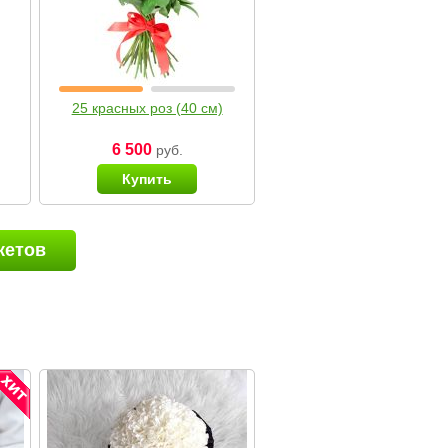
25 красных роз (40 см)
6 500
руб.
Купить
кетов