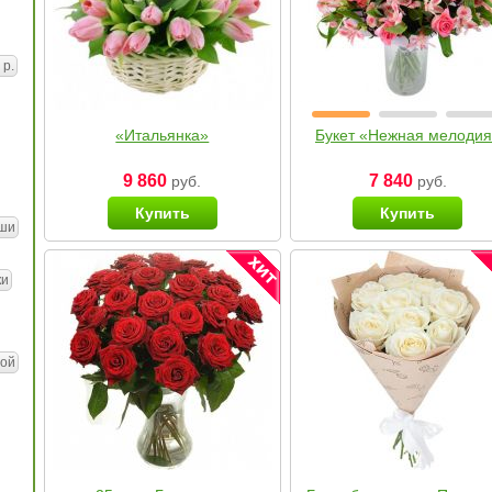
 р.
«Итальянка»
Букет «Нежная мелоди
9 860
7 840
руб.
руб.
Купить
Купить
ши
ки
ой