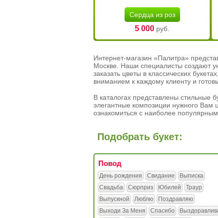
Сердца из роз
5 000
руб.
Интернет-магазин «Палитра» предста
Москве. Наши специалисты создают у
заказать цветы в классических букет
вниманием к каждому клиенту и готов
В каталогах представлены стильные бу
элегантные композиции нужного Вам ц
ознакомиться с наиболее популярным
Подобрать букет:
Повод
День рождения
Свидание
Выписка
Свадьба
Сюрприз
Юбилей
Траур
Выпускной
Люблю
Поздравляю
Выходи За Меня
Спасибо
Выздоравлив