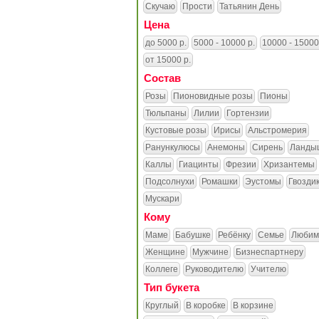
Скучаю
Прости
Татьянин День
Цена
до 5000 р.
5000 - 10000 р.
10000 - 15000
от 15000 р.
Состав
Розы
Пионовидные розы
Пионы
Тюльпаны
Лилии
Гортензии
Кустовые розы
Ирисы
Альстромерия
Ранункулюсы
Анемоны
Сирень
Ланды
Каллы
Гиацинты
Фрезии
Хризантемы
Подсолнухи
Ромашки
Эустомы
Гвозди
Мускари
Кому
Маме
Бабушке
Ребёнку
Семье
Любим
Женщине
Мужчине
Бизнеспартнеру
Коллеге
Руководителю
Учителю
Тип букета
Круглый
В коробке
В корзине