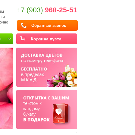
+7 (903)
968-25-51
ем
о и
очно
Обратный звонок
и
Корзина пуста