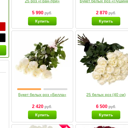
25 роз «Гран-при»
Букет белых роз «Пушин
5 990
2 870
руб.
руб.
Купить
Купить
Букет белых роз «Белла»
25 белых роз (40 см)
2 420
6 500
руб.
руб.
Купить
Купить