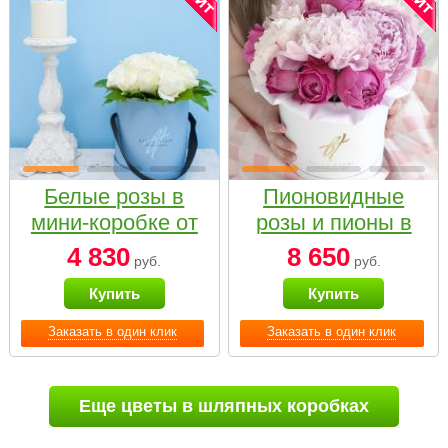
Белые розы в
Пионовидные
мини-коробке от
розы и пионы в
Bella Fiori
белой коробке
4 830
8 650
руб.
руб.
Small
Купить
Купить
Заказать в один клик
Заказать в один клик
Еще цветы в шляпных коробках