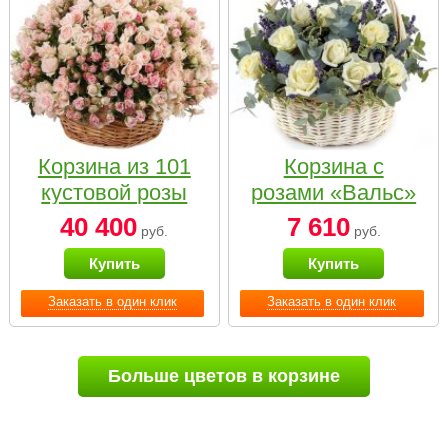
Корзина из 101
Корзина с
кустовой розы
розами «Вальс»
нежных тонов
40 400
7 610
руб.
руб.
Купить
Купить
Заказать в один клик
Заказать в один клик
Больше цветов в корзине