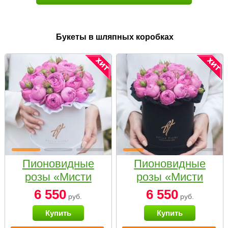
Букеты в шляпных коробках
Пионовидные
Пионовидные
розы «Мисти
розы «Мисти
бабблс» в белой
бабблс» в
6 550
6 550
руб.
руб.
коробке Small
черной коробке
Купить
Купить
Small