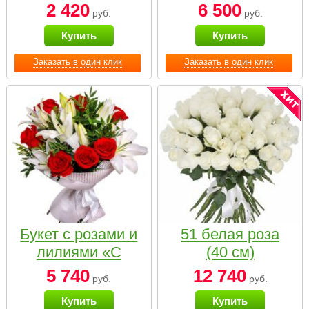
2 420
6 500
руб.
руб.
Купить
Купить
Заказать в один клик
Заказать в один клик
Букет с розами и
51 белая роза
лилиями «С
(40 см)
наилучшими
5 740
12 740
руб.
руб.
пожеланиями»
Купить
Купить