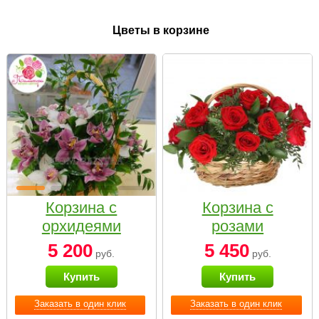
Цветы в корзине
Корзина с
Корзина с
орхидеями
розами
малая
«Красный
5 200
5 450
руб.
руб.
Париж»
Купить
Купить
Заказать в один клик
Заказать в один клик