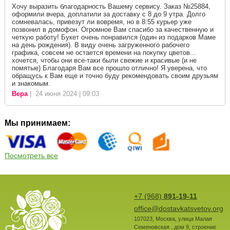
Хочу выразить благодарность Вашему сервису. Заказ №25884,
оформили вчера, доплатили за доставку с 8 до 9 утра. Долго
сомневалась, привезут ли вовремя, но в 8:55 курьер уже
позвонил в домофон. Огромное Вам спасибо за качественную и
четкую работу! Букет очень понравился (один из подарков Маме
на день рождения). В виду очень загруженного рабочего
графика, совсем не остается времени на покупку цветов...
хочется, чтобы они все-таки были свежие и красивые (и не
помятые) Благодаря Вам все прошло отлично! Я уверена, что
обращусь к Вам еще и точно буду рекомендовать своим друзьям
и знакомым.
Вера
| 24 июня 2024 | 09:03
Мы принимаем:
Посмотреть все
+7 (968)
891-19-11
office@dostavkatsvetov.org
107023
,
Москва
,
улица Малая
Семеновская , дом 9, строение