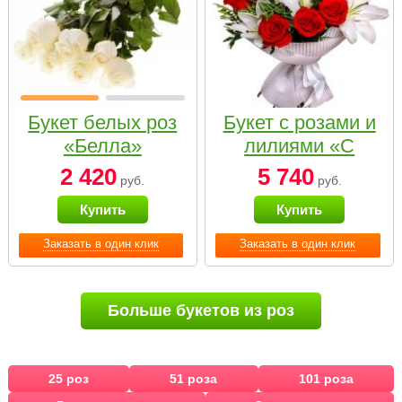
Букет белых роз
Букет с розами и
«Белла»
лилиями «С
наилучшими
2 420
5 740
руб.
руб.
пожеланиями»
Купить
Купить
Заказать в один клик
Заказать в один клик
Больше букетов из роз
25 роз
51 роза
101 роза