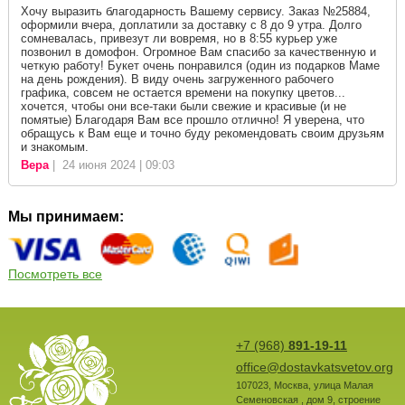
Хочу выразить благодарность Вашему сервису. Заказ №25884,
оформили вчера, доплатили за доставку с 8 до 9 утра. Долго
сомневалась, привезут ли вовремя, но в 8:55 курьер уже
позвонил в домофон. Огромное Вам спасибо за качественную и
четкую работу! Букет очень понравился (один из подарков Маме
на день рождения). В виду очень загруженного рабочего
графика, совсем не остается времени на покупку цветов...
хочется, чтобы они все-таки были свежие и красивые (и не
помятые) Благодаря Вам все прошло отлично! Я уверена, что
обращусь к Вам еще и точно буду рекомендовать своим друзьям
и знакомым.
Вера
| 24 июня 2024 | 09:03
Мы принимаем:
Посмотреть все
+7 (968)
891-19-11
office@dostavkatsvetov.org
107023
,
Москва
,
улица Малая
Семеновская , дом 9, строение