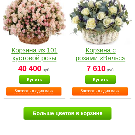
Корзина из 101
Корзина с
кустовой розы
розами «Вальс»
нежных тонов
40 400
7 610
руб.
руб.
Купить
Купить
Заказать в один клик
Заказать в один клик
Больше цветов в корзине