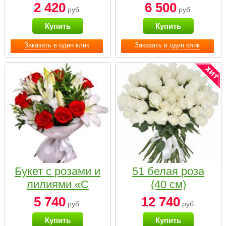
2 420
6 500
руб.
руб.
Купить
Купить
Заказать в один клик
Заказать в один клик
Букет с розами и
51 белая роза
лилиями «С
(40 см)
наилучшими
5 740
12 740
руб.
руб.
пожеланиями»
Купить
Купить