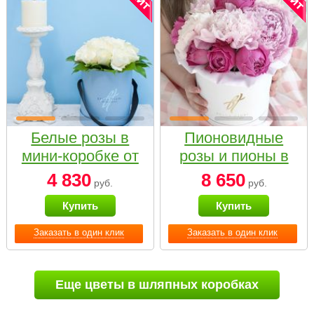
Белые розы в
Пионовидные
мини-коробке от
розы и пионы в
Bella Fiori
белой коробке
4 830
8 650
руб.
руб.
Small
Купить
Купить
Заказать в один клик
Заказать в один клик
Еще цветы в шляпных коробках