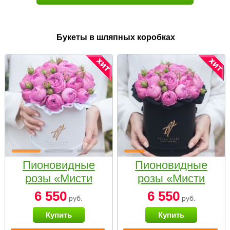
Букеты в шляпных коробках
Пионовидные
Пионовидные
розы «Мисти
розы «Мисти
бабблс» в белой
бабблс» в
6 550
6 550
руб.
руб.
коробке Small
черной коробке
Купить
Купить
Small