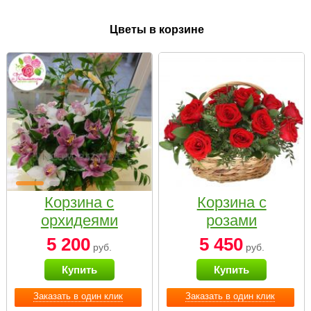
Цветы в корзине
Корзина с
Корзина с
орхидеями
розами
малая
«Красный
5 200
5 450
руб.
руб.
Париж»
Купить
Купить
Заказать в один клик
Заказать в один клик