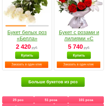
Букет белых роз
Букет с розами и
«Белла»
лилиями «С
наилучшими
2 420
5 740
руб.
руб.
пожеланиями»
Купить
Купить
Заказать в один клик
Заказать в один клик
Больше букетов из роз
25 роз
51 роза
101 роза