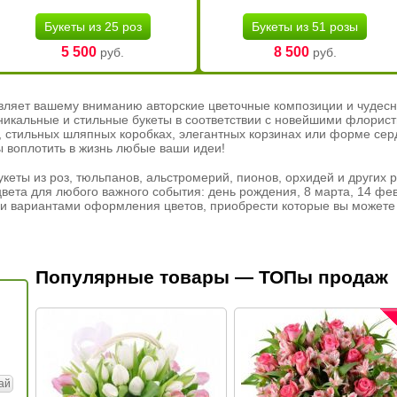
Букеты из 25 роз
Букеты из 51 розы
5 500
8 500
руб.
руб.
вляет вашему вниманию авторские цветочные композиции и чудесн
никальные и стильные букеты в соответствии с новейшими флорис
ах, стильных шляпных коробках, элегантных корзинах или форме се
ы воплотить в жизнь любые ваши идеи!
кеты из роз, тюльпанов, альстромерий, пионов, орхидей и других 
вета для любого важного события: день рождения, 8 марта, 14 фев
и вариантами оформления цветов, приобрести которые вы можете 
Популярные товары — ТОПы продаж
ай