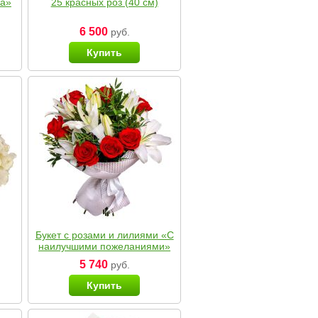
ка»
25 красных роз (40 см)
6 500
руб.
Купить
Букет с розами и лилиями «С
наилучшими пожеланиями»
5 740
руб.
Купить