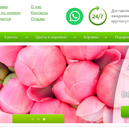
авка
О нас
Доставля
 по номеру
Контакты
ежедневн
укетов
Отзывы
круглосут
Букеты
Цветы в коробках
Корзины
Подарк