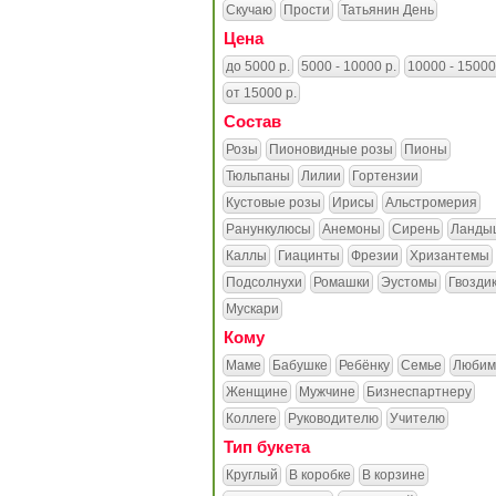
Скучаю
Прости
Татьянин День
Цена
до 5000 р.
5000 - 10000 р.
10000 - 15000
от 15000 р.
Состав
Розы
Пионовидные розы
Пионы
Тюльпаны
Лилии
Гортензии
Кустовые розы
Ирисы
Альстромерия
Ранункулюсы
Анемоны
Сирень
Ланды
Каллы
Гиацинты
Фрезии
Хризантемы
Подсолнухи
Ромашки
Эустомы
Гвозди
Мускари
Кому
Маме
Бабушке
Ребёнку
Семье
Любим
Женщине
Мужчине
Бизнеспартнеру
Коллеге
Руководителю
Учителю
Тип букета
Круглый
В коробке
В корзине