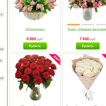
 р.
«Итальянка»
Букет «Нежная мелоди
9 860
7 840
руб.
руб.
Купить
Купить
ши
ки
ой