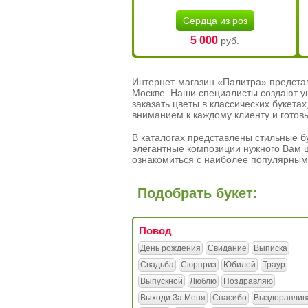
Сердца из роз
5 000
руб.
Интернет-магазин «Палитра» предста
Москве. Наши специалисты создают у
заказать цветы в классических букет
вниманием к каждому клиенту и готов
В каталогах представлены стильные бу
элегантные композиции нужного Вам ц
ознакомиться с наиболее популярным
Подобрать букет:
Повод
День рождения
Свидание
Выписка
Свадьба
Сюрприз
Юбилей
Траур
Выпускной
Люблю
Поздравляю
Выходи За Меня
Спасибо
Выздоравлив