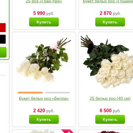
25 роз «Гран-при»
Букет белых роз «Пушин
5 990
2 870
руб.
руб.
Купить
Купить
Букет белых роз «Белла»
25 белых роз (40 см)
2 420
6 500
руб.
руб.
Купить
Купить