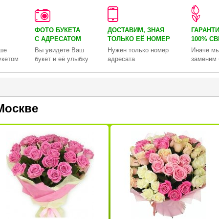
ФОТО БУКЕТА
ДОСТАВИМ, ЗНАЯ
ГАРАНТ
С АДРЕСАТОМ
ТОЛЬКО
ЕЁ НОМЕР
100% С
ше
Вы увидете Ваш
Нужен только номер
Иначе мы
укетом
букет и её улыбку
адресата
заменим 
Москве