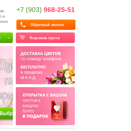
+7 (903)
968-25-51
ем
о и
очно
Обратный звонок
и
Корзина пуста