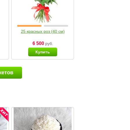
25 красных роз (40 см)
6 500
руб.
Купить
кетов