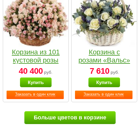
Корзина из 101
Корзина с
кустовой розы
розами «Вальс»
нежных тонов
40 400
7 610
руб.
руб.
Купить
Купить
Заказать в один клик
Заказать в один клик
Больше цветов в корзине