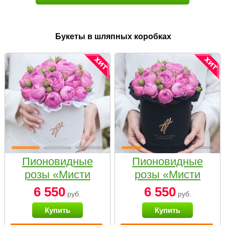
Букеты в шляпных коробках
Пионовидные
Пионовидные
розы «Мисти
розы «Мисти
бабблс» в белой
бабблс» в
6 550
6 550
руб.
руб.
коробке Small
черной коробке
Купить
Купить
Small