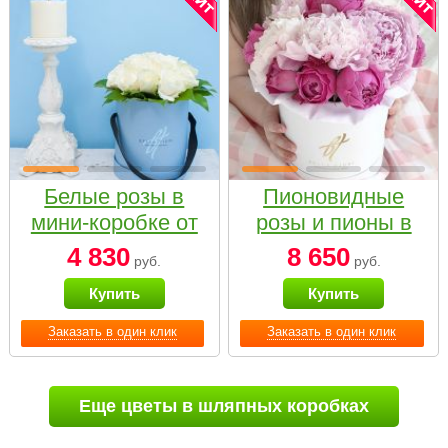
Белые розы в
Пионовидные
мини-коробке от
розы и пионы в
Bella Fiori
белой коробке
4 830
8 650
руб.
руб.
Small
Купить
Купить
Заказать в один клик
Заказать в один клик
Еще цветы в шляпных коробках