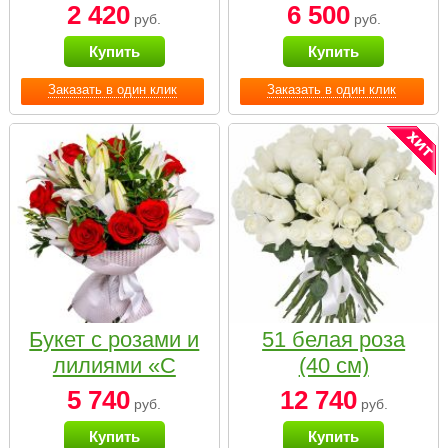
2 420
6 500
руб.
руб.
Купить
Купить
Заказать в один клик
Заказать в один клик
Букет с розами и
51 белая роза
лилиями «С
(40 см)
наилучшими
5 740
12 740
руб.
руб.
пожеланиями»
Купить
Купить