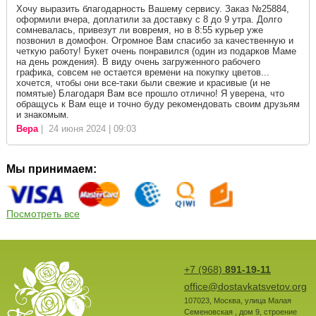
Хочу выразить благодарность Вашему сервису. Заказ №25884,
оформили вчера, доплатили за доставку с 8 до 9 утра. Долго
сомневалась, привезут ли вовремя, но в 8:55 курьер уже
позвонил в домофон. Огромное Вам спасибо за качественную и
четкую работу! Букет очень понравился (один из подарков Маме
на день рождения). В виду очень загруженного рабочего
графика, совсем не остается времени на покупку цветов...
хочется, чтобы они все-таки были свежие и красивые (и не
помятые) Благодаря Вам все прошло отлично! Я уверена, что
обращусь к Вам еще и точно буду рекомендовать своим друзьям
и знакомым.
Вера
| 24 июня 2024 | 09:03
Мы принимаем:
Посмотреть все
+7 (968)
891-19-11
office@dostavkatsvetov.org
107023
,
Москва
,
улица Малая
Семеновская , дом 9, строение