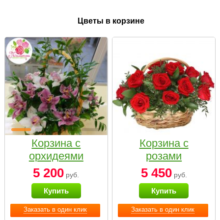
Цветы в корзине
Корзина с
Корзина с
орхидеями
розами
малая
«Красный
5 200
5 450
руб.
руб.
Париж»
Купить
Купить
Заказать в один клик
Заказать в один клик