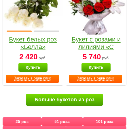
Букет белых роз
Букет с розами и
«Белла»
лилиями «С
наилучшими
2 420
5 740
руб.
руб.
пожеланиями»
Купить
Купить
Заказать в один клик
Заказать в один клик
Больше букетов из роз
25 роз
51 роза
101 роза