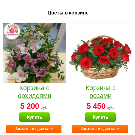
Цветы в корзине
Корзина с
Корзина с
орхидеями
розами
малая
«Красный
5 200
5 450
руб.
руб.
Париж»
Купить
Купить
Заказать в один клик
Заказать в один клик