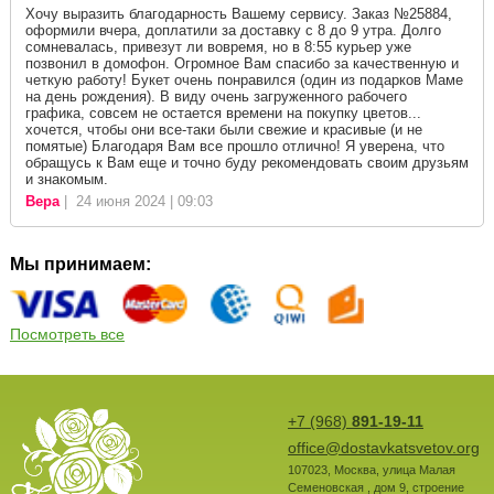
Хочу выразить благодарность Вашему сервису. Заказ №25884,
оформили вчера, доплатили за доставку с 8 до 9 утра. Долго
сомневалась, привезут ли вовремя, но в 8:55 курьер уже
позвонил в домофон. Огромное Вам спасибо за качественную и
четкую работу! Букет очень понравился (один из подарков Маме
на день рождения). В виду очень загруженного рабочего
графика, совсем не остается времени на покупку цветов...
хочется, чтобы они все-таки были свежие и красивые (и не
помятые) Благодаря Вам все прошло отлично! Я уверена, что
обращусь к Вам еще и точно буду рекомендовать своим друзьям
и знакомым.
Вера
| 24 июня 2024 | 09:03
Мы принимаем:
Посмотреть все
+7 (968)
891-19-11
office@dostavkatsvetov.org
107023
,
Москва
,
улица Малая
Семеновская , дом 9, строение