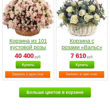
Корзина из 101
Корзина с
кустовой розы
розами «Вальс»
нежных тонов
40 400
7 610
руб.
руб.
Купить
Купить
Заказать в один клик
Заказать в один клик
Больше цветов в корзине