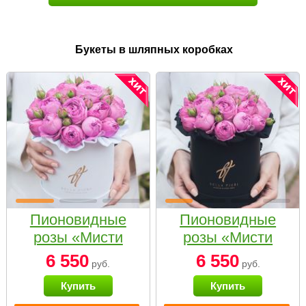
Букеты в шляпных коробках
Пионовидные
Пионовидные
розы «Мисти
розы «Мисти
бабблс» в белой
бабблс» в
6 550
6 550
руб.
руб.
коробке Small
черной коробке
Купить
Купить
Small