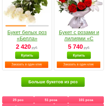
Букет белых роз
Букет с розами и
«Белла»
лилиями «С
наилучшими
2 420
5 740
руб.
руб.
пожеланиями»
Купить
Купить
Заказать в один клик
Заказать в один клик
Больше букетов из роз
25 роз
51 роза
101 роза