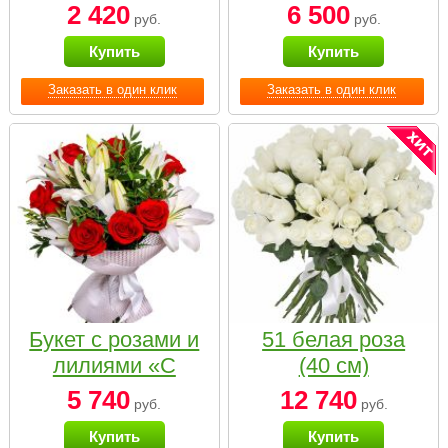
2 420
6 500
руб.
руб.
Купить
Купить
Заказать в один клик
Заказать в один клик
Букет с розами и
51 белая роза
лилиями «С
(40 см)
наилучшими
5 740
12 740
руб.
руб.
пожеланиями»
Купить
Купить