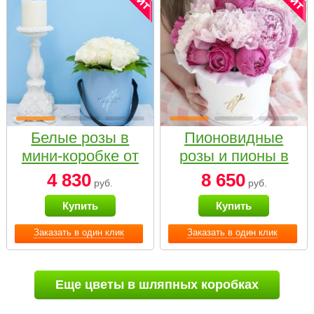
Белые розы в
Пионовидные
мини-коробке от
розы и пионы в
Bella Fiori
белой коробке
4 830
8 650
руб.
руб.
Small
Купить
Купить
Заказать в один клик
Заказать в один клик
Еще цветы в шляпных коробках