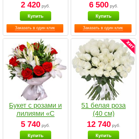
2 420
6 500
руб.
руб.
Купить
Купить
Заказать в один клик
Заказать в один клик
Букет с розами и
51 белая роза
лилиями «С
(40 см)
наилучшими
5 740
12 740
руб.
руб.
пожеланиями»
Купить
Купить