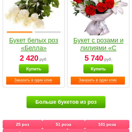
Букет белых роз
Букет с розами и
«Белла»
лилиями «С
наилучшими
2 420
5 740
руб.
руб.
пожеланиями»
Купить
Купить
Заказать в один клик
Заказать в один клик
Больше букетов из роз
25 роз
51 роза
101 роза