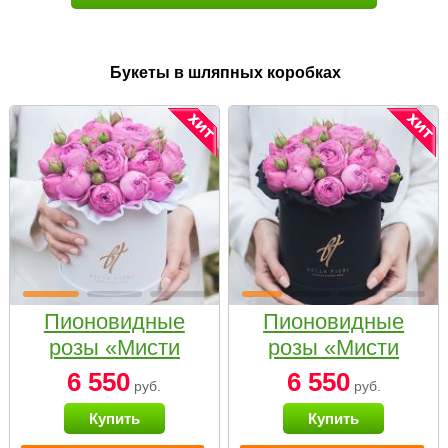
Букеты в шляпных коробках
Пионовидные
Пионовидные
розы «Мисти
розы «Мисти
бабблс» в белой
бабблс» в
6 550
6 550
руб.
руб.
коробке Small
черной коробке
Купить
Купить
Small