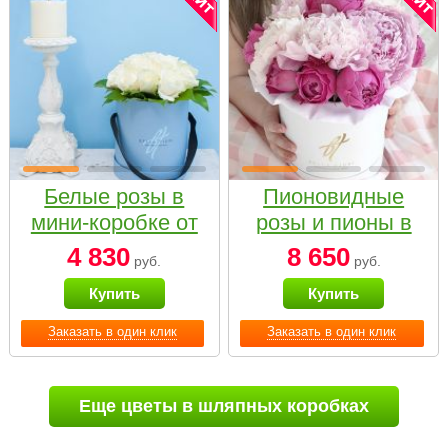
Белые розы в
Пионовидные
мини-коробке от
розы и пионы в
Bella Fiori
белой коробке
4 830
8 650
руб.
руб.
Small
Купить
Купить
Заказать в один клик
Заказать в один клик
Еще цветы в шляпных коробках