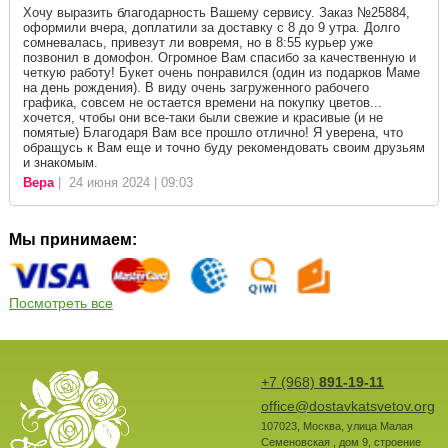
Хочу выразить благодарность Вашему сервису. Заказ №25884,
оформили вчера, доплатили за доставку с 8 до 9 утра. Долго
сомневалась, привезут ли вовремя, но в 8:55 курьер уже
позвонил в домофон. Огромное Вам спасибо за качественную и
четкую работу! Букет очень понравился (один из подарков Маме
на день рождения). В виду очень загруженного рабочего
графика, совсем не остается времени на покупку цветов...
хочется, чтобы они все-таки были свежие и красивые (и не
помятые) Благодаря Вам все прошло отлично! Я уверена, что
обращусь к Вам еще и точно буду рекомендовать своим друзьям
и знакомым.
Вера
| 24 июня 2024 | 09:03
Мы принимаем:
Посмотреть все
+7 (968)
891-19-11
office@dostavkatsvetov.org
107023
,
Москва
,
улица Малая
Семеновская , дом 9, строение