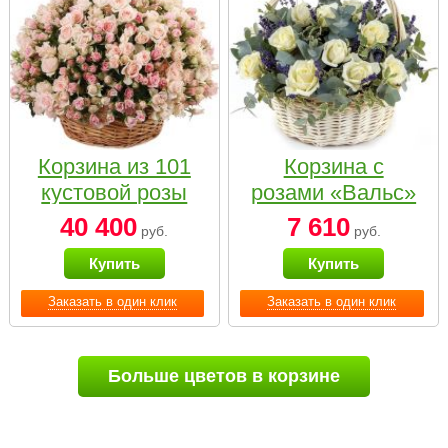
Корзина из 101
Корзина с
кустовой розы
розами «Вальс»
нежных тонов
40 400
7 610
руб.
руб.
Купить
Купить
Заказать в один клик
Заказать в один клик
Больше цветов в корзине