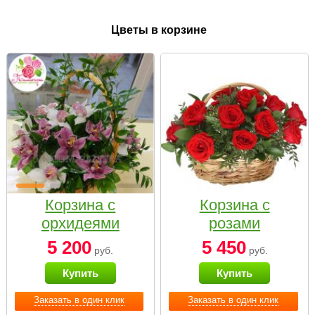
Цветы в корзине
Корзина с
Корзина с
орхидеями
розами
малая
«Красный
5 200
5 450
руб.
руб.
Париж»
Купить
Купить
Заказать в один клик
Заказать в один клик