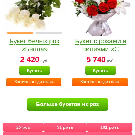
Букет белых роз
Букет с розами и
«Белла»
лилиями «С
наилучшими
2 420
5 740
руб.
руб.
пожеланиями»
Купить
Купить
Заказать в один клик
Заказать в один клик
Больше букетов из роз
25 роз
51 роза
101 роза