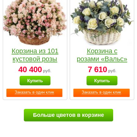
Корзина из 101
Корзина с
кустовой розы
розами «Вальс»
нежных тонов
40 400
7 610
руб.
руб.
Купить
Купить
Заказать в один клик
Заказать в один клик
Больше цветов в корзине