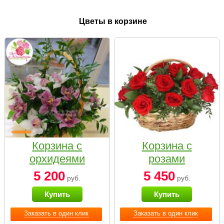
Цветы в корзине
Корзина с
Корзина с
орхидеями
розами
малая
«Красный
5 200
5 450
руб.
руб.
Париж»
Купить
Купить
Заказать в один клик
Заказать в один клик