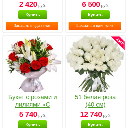
2 420
6 500
руб.
руб.
Купить
Купить
Заказать в один клик
Заказать в один клик
Букет с розами и
51 белая роза
лилиями «С
(40 см)
наилучшими
5 740
12 740
руб.
руб.
пожеланиями»
Купить
Купить