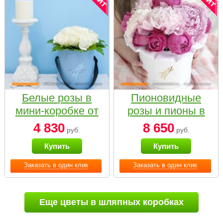
Белые розы в
Пионовидные
мини-коробке от
розы и пионы в
Bella Fiori
белой коробке
4 830
8 650
руб.
руб.
Small
Купить
Купить
Заказать в один клик
Заказать в один клик
Еще цветы в шляпных коробках