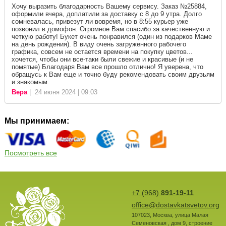
Хочу выразить благодарность Вашему сервису. Заказ №25884,
оформили вчера, доплатили за доставку с 8 до 9 утра. Долго
сомневалась, привезут ли вовремя, но в 8:55 курьер уже
позвонил в домофон. Огромное Вам спасибо за качественную и
четкую работу! Букет очень понравился (один из подарков Маме
на день рождения). В виду очень загруженного рабочего
графика, совсем не остается времени на покупку цветов...
хочется, чтобы они все-таки были свежие и красивые (и не
помятые) Благодаря Вам все прошло отлично! Я уверена, что
обращусь к Вам еще и точно буду рекомендовать своим друзьям
и знакомым.
Вера
| 24 июня 2024 | 09:03
Мы принимаем:
Посмотреть все
+7 (968)
891-19-11
office@dostavkatsvetov.org
107023
,
Москва
,
улица Малая
Семеновская , дом 9, строение