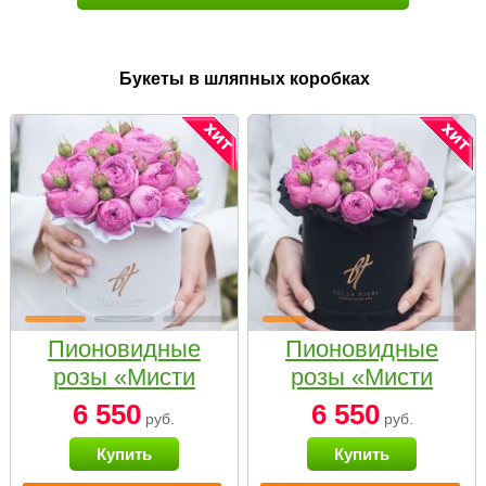
Букеты в шляпных коробках
Пионовидные
Пионовидные
розы «Мисти
розы «Мисти
бабблс» в белой
бабблс» в
6 550
6 550
руб.
руб.
коробке Small
черной коробке
Купить
Купить
Small