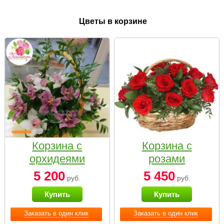
Цветы в корзине
Корзина с
Корзина с
орхидеями
розами
малая
«Красный
5 200
5 450
руб.
руб.
Париж»
Купить
Купить
Заказать в один клик
Заказать в один клик