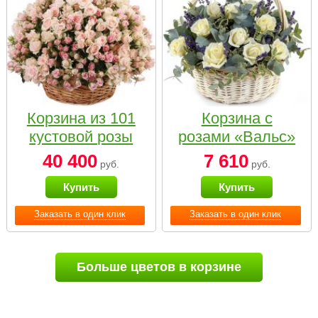
Корзина из 101
Корзина с
кустовой розы
розами «Вальс»
нежных тонов
40 400
7 610
руб.
руб.
Купить
Купить
Заказать в один клик
Заказать в один клик
Больше цветов в корзине