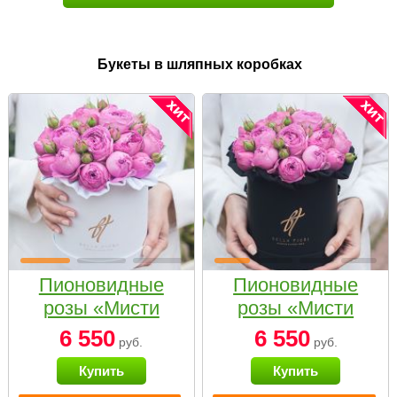
Букеты в шляпных коробках
Пионовидные
Пионовидные
розы «Мисти
розы «Мисти
бабблс» в белой
бабблс» в
6 550
6 550
руб.
руб.
коробке Small
черной коробке
Купить
Купить
Small