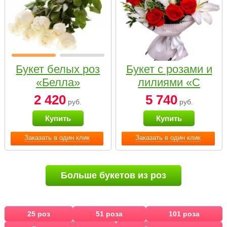
Букет белых роз
Букет с розами и
«Белла»
лилиями «С
наилучшими
2 420
5 740
руб.
руб.
пожеланиями»
Купить
Купить
Заказать в один клик
Заказать в один клик
Больше букетов из роз
25 роз
51 роза
101 роза