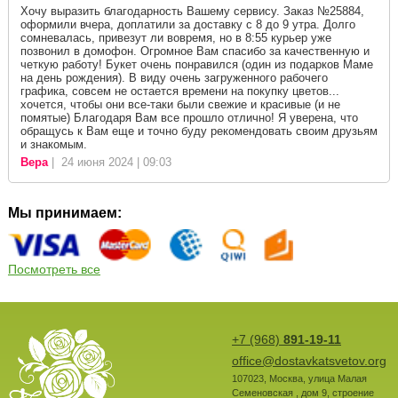
Хочу выразить благодарность Вашему сервису. Заказ №25884,
оформили вчера, доплатили за доставку с 8 до 9 утра. Долго
сомневалась, привезут ли вовремя, но в 8:55 курьер уже
позвонил в домофон. Огромное Вам спасибо за качественную и
четкую работу! Букет очень понравился (один из подарков Маме
на день рождения). В виду очень загруженного рабочего
графика, совсем не остается времени на покупку цветов...
хочется, чтобы они все-таки были свежие и красивые (и не
помятые) Благодаря Вам все прошло отлично! Я уверена, что
обращусь к Вам еще и точно буду рекомендовать своим друзьям
и знакомым.
Вера
| 24 июня 2024 | 09:03
Мы принимаем:
Посмотреть все
+7 (968)
891-19-11
office@dostavkatsvetov.org
107023
,
Москва
,
улица Малая
Семеновская , дом 9, строение