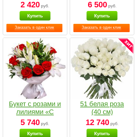
2 420
6 500
руб.
руб.
Купить
Купить
Заказать в один клик
Заказать в один клик
Букет с розами и
51 белая роза
лилиями «С
(40 см)
наилучшими
5 740
12 740
руб.
руб.
пожеланиями»
Купить
Купить