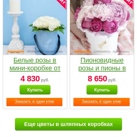
Белые розы в
Пионовидные
мини-коробке от
розы и пионы в
Bella Fiori
белой коробке
4 830
8 650
руб.
руб.
Small
Купить
Купить
Заказать в один клик
Заказать в один клик
Еще цветы в шляпных коробках