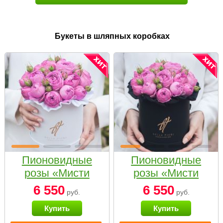
Букеты в шляпных коробках
Пионовидные
Пионовидные
розы «Мисти
розы «Мисти
бабблс» в белой
бабблс» в
6 550
6 550
руб.
руб.
коробке Small
черной коробке
Купить
Купить
Small