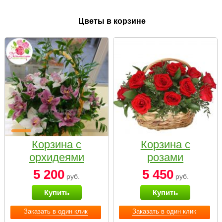
Цветы в корзине
Корзина с
Корзина с
орхидеями
розами
малая
«Красный
5 200
5 450
руб.
руб.
Париж»
Купить
Купить
Заказать в один клик
Заказать в один клик