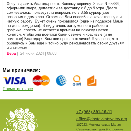
Хочу выразить благодарность Вашему сервису. Заказ №25884,
оформили вчера, доплатили за доставку с 8 до 9 утра. Долго
сомневалась, привезут ли вовремя, но в 8:55 курьер уже
позвонил в домофон. Огромное Вам спасибо за качественную и
четкую работу! Букет очень понравился (один из подарков Маме
на день рождения). В виду очень загруженного рабочего
графика, совсем не остается времени на покупку цветов...
хочется, чтобы они все-таки были свежие и красивые (и не
помятые) Благодаря Вам все прошло отлично! Я уверена, что
обращусь к Вам еще и точно буду рекомендовать своим друзьям
и знакомым.
Вера
| 24 июня 2024 | 09:03
Мы принимаем:
Посмотреть все
+7 (968)
891-19-11
office@dostavkatsvetov.org
107023
,
Москва
,
улица Малая
Семеновская , дом 9, строение