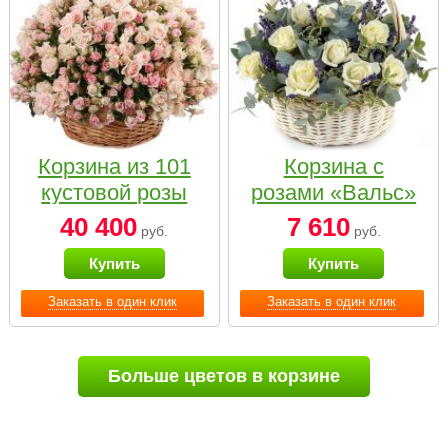
Корзина из 101
Корзина с
кустовой розы
розами «Вальс»
нежных тонов
40 400
7 610
руб.
руб.
Купить
Купить
Заказать в один клик
Заказать в один клик
Больше цветов в корзине