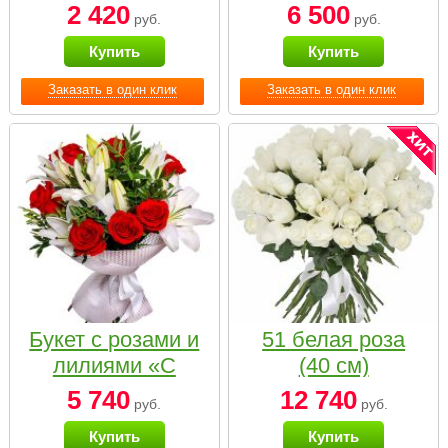
2 420
6 500
руб.
руб.
Купить
Купить
Заказать в один клик
Заказать в один клик
Букет с розами и
51 белая роза
лилиями «С
(40 см)
наилучшими
5 740
12 740
руб.
руб.
пожеланиями»
Купить
Купить