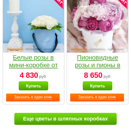
Белые розы в
Пионовидные
мини-коробке от
розы и пионы в
Bella Fiori
белой коробке
4 830
8 650
руб.
руб.
Small
Купить
Купить
Заказать в один клик
Заказать в один клик
Еще цветы в шляпных коробках