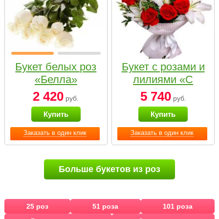
Букет белых роз
Букет с розами и
«Белла»
лилиями «С
наилучшими
2 420
5 740
руб.
руб.
пожеланиями»
Купить
Купить
Заказать в один клик
Заказать в один клик
Больше букетов из роз
25 роз
51 роза
101 роза