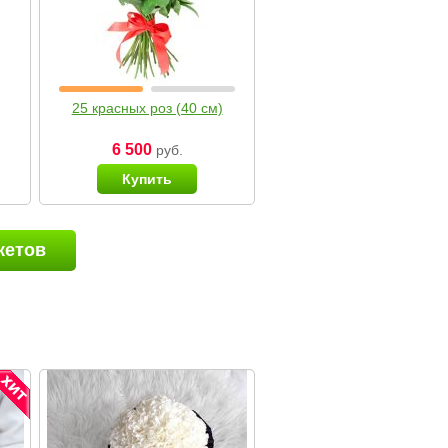
25 красных роз (40 см)
6 500
руб.
Купить
кетов