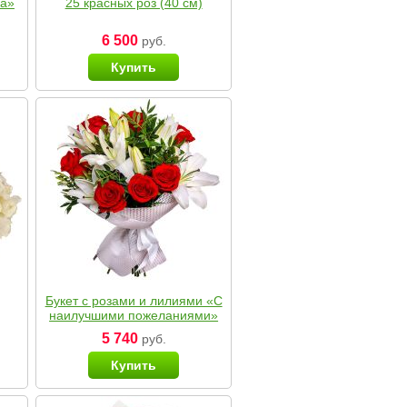
ка»
25 красных роз (40 см)
6 500
руб.
Купить
Букет с розами и лилиями «С
наилучшими пожеланиями»
5 740
руб.
Купить