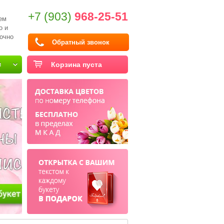
+7 (903)
968-25-51
ем
о и
очно
Обратный звонок
и
Корзина пуста