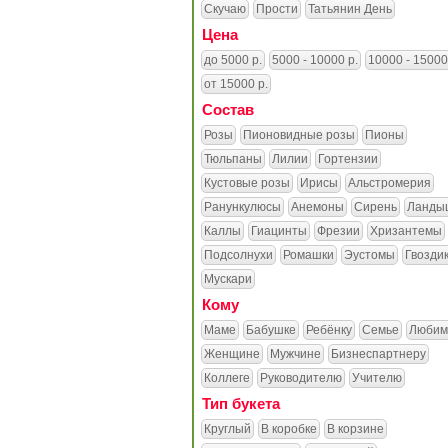
Скучаю
Прости
Татьянин День
Цена
до 5000 р.
5000 - 10000 р.
10000 - 15000
от 15000 р.
Состав
Розы
Пионовидные розы
Пионы
Тюльпаны
Лилии
Гортензии
Кустовые розы
Ирисы
Альстромерия
Ранункулюсы
Анемоны
Сирень
Ланды
Каллы
Гиацинты
Фрезии
Хризантемы
Подсолнухи
Ромашки
Эустомы
Гвозди
Мускари
Кому
Маме
Бабушке
Ребёнку
Семье
Любим
Женщине
Мужчине
Бизнеспартнеру
Коллеге
Руководителю
Учителю
Тип букета
Круглый
В коробке
В корзине