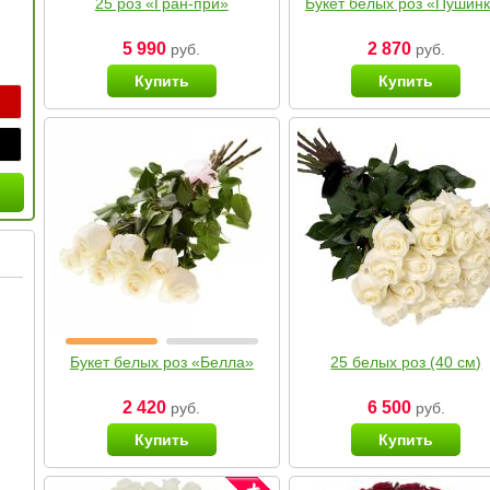
25 роз «Гран-при»
Букет белых роз «Пушин
5 990
2 870
руб.
руб.
Купить
Купить
Букет белых роз «Белла»
25 белых роз (40 см)
2 420
6 500
руб.
руб.
Купить
Купить