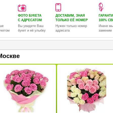
ФОТО БУКЕТА
ДОСТАВИМ, ЗНАЯ
ГАРАНТ
С АДРЕСАТОМ
ТОЛЬКО
ЕЁ НОМЕР
100% С
ше
Вы увидете Ваш
Нужен только номер
Иначе мы
укетом
букет и её улыбку
адресата
заменим 
Москве