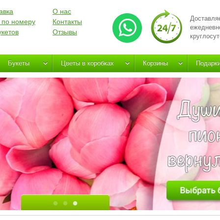
авка
О нас
Доставля
 по номеру
Контакты
ежедневн
укетов
Отзывы
круглосут
Букеты
Цветы в коробках
Корзины
Подарк