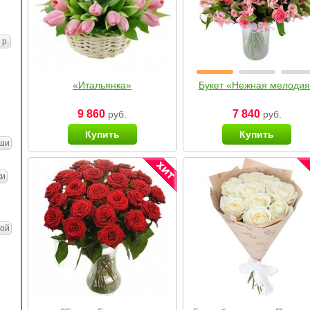
 р.
«Итальянка»
Букет «Нежная мелоди
9 860
7 840
руб.
руб.
Купить
Купить
ши
ки
ой