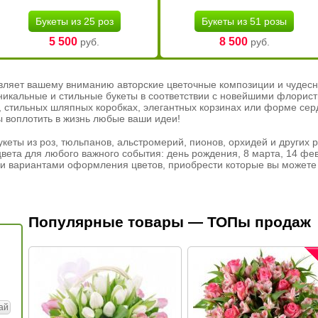
Букеты из 25 роз
Букеты из 51 розы
5 500
8 500
руб.
руб.
вляет вашему вниманию авторские цветочные композиции и чудесн
никальные и стильные букеты в соответствии с новейшими флорис
ах, стильных шляпных коробках, элегантных корзинах или форме се
ы воплотить в жизнь любые ваши идеи!
кеты из роз, тюльпанов, альстромерий, пионов, орхидей и других 
вета для любого важного события: день рождения, 8 марта, 14 фев
и вариантами оформления цветов, приобрести которые вы можете 
Популярные товары — ТОПы продаж
ай