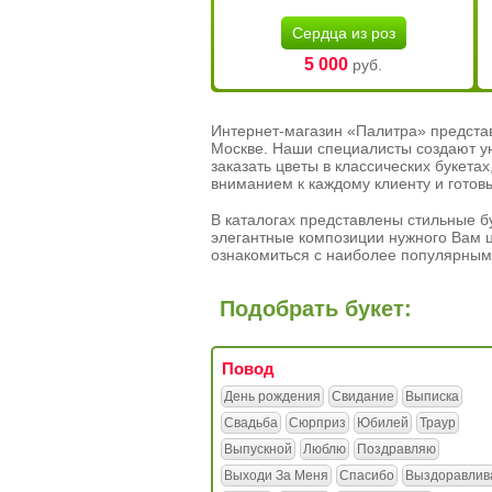
Сердца из роз
5 000
руб.
Интернет-магазин «Палитра» предста
Москве. Наши специалисты создают у
заказать цветы в классических букет
вниманием к каждому клиенту и готов
В каталогах представлены стильные бу
элегантные композиции нужного Вам ц
ознакомиться с наиболее популярным
Подобрать букет:
Повод
День рождения
Свидание
Выписка
Свадьба
Сюрприз
Юбилей
Траур
Выпускной
Люблю
Поздравляю
Выходи За Меня
Спасибо
Выздоравлив