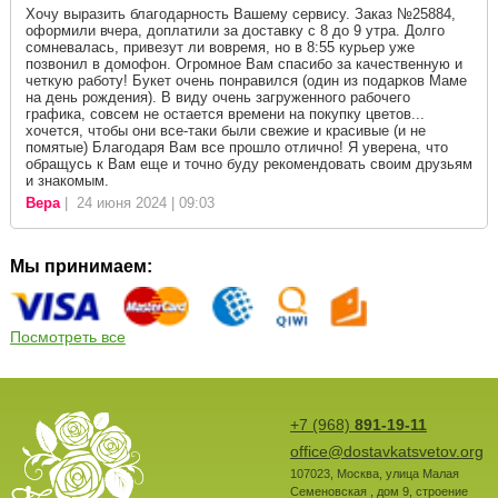
Хочу выразить благодарность Вашему сервису. Заказ №25884,
оформили вчера, доплатили за доставку с 8 до 9 утра. Долго
сомневалась, привезут ли вовремя, но в 8:55 курьер уже
позвонил в домофон. Огромное Вам спасибо за качественную и
четкую работу! Букет очень понравился (один из подарков Маме
на день рождения). В виду очень загруженного рабочего
графика, совсем не остается времени на покупку цветов...
хочется, чтобы они все-таки были свежие и красивые (и не
помятые) Благодаря Вам все прошло отлично! Я уверена, что
обращусь к Вам еще и точно буду рекомендовать своим друзьям
и знакомым.
Вера
| 24 июня 2024 | 09:03
Мы принимаем:
Посмотреть все
+7 (968)
891-19-11
office@dostavkatsvetov.org
107023
,
Москва
,
улица Малая
Семеновская , дом 9, строение