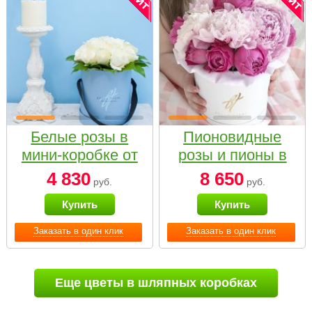
Белые розы в
Пионовидные
мини-коробке от
розы и пионы в
Bella Fiori
белой коробке
4 830
8 650
руб.
руб.
Small
Купить
Купить
Заказать в один клик
Заказать в один клик
Еще цветы в шляпных коробках