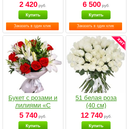
2 420
6 500
руб.
руб.
Купить
Купить
Заказать в один клик
Заказать в один клик
Букет с розами и
51 белая роза
лилиями «С
(40 см)
наилучшими
5 740
12 740
руб.
руб.
пожеланиями»
Купить
Купить