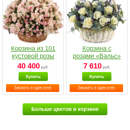
Корзина из 101
Корзина с
кустовой розы
розами «Вальс»
нежных тонов
40 400
7 610
руб.
руб.
Купить
Купить
Заказать в один клик
Заказать в один клик
Больше цветов в корзине