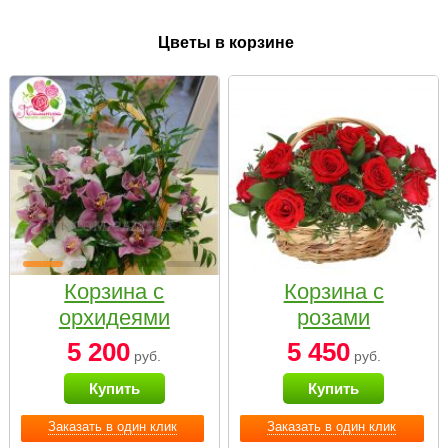
Цветы в корзине
Корзина с
Корзина с
орхидеями
розами
малая
«Красный
5 200
5 450
руб.
руб.
Париж»
Купить
Купить
Заказать в один клик
Заказать в один клик