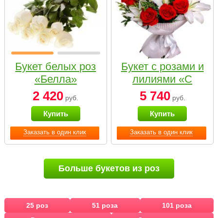
Букет белых роз
Букет с розами и
«Белла»
лилиями «С
наилучшими
2 420
5 740
руб.
руб.
пожеланиями»
Купить
Купить
Заказать в один клик
Заказать в один клик
Больше букетов из роз
25 роз
51 роза
101 роза