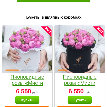
Букеты в шляпных коробках
Пионовидные
Пионовидные
розы «Мисти
розы «Мисти
бабблс» в белой
бабблс» в
6 550
6 550
руб.
руб.
коробке Small
черной коробке
Купить
Купить
Small