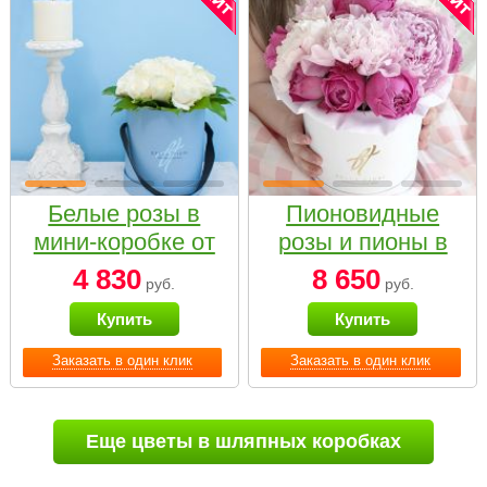
Белые розы в
Пионовидные
мини-коробке от
розы и пионы в
Bella Fiori
белой коробке
4 830
8 650
руб.
руб.
Small
Купить
Купить
Заказать в один клик
Заказать в один клик
Еще цветы в шляпных коробках