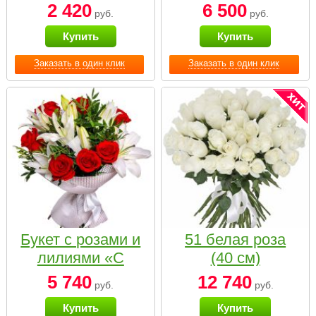
2 420
6 500
руб.
руб.
Купить
Купить
Заказать в один клик
Заказать в один клик
Букет с розами и
51 белая роза
лилиями «С
(40 см)
наилучшими
5 740
12 740
руб.
руб.
пожеланиями»
Купить
Купить