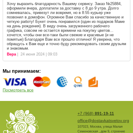
Хочу выразить благодарность Вашему сервису. Заказ №25884,
оформили вчера, доплатили за доставку с 8 до 9 утра. Долго
сомневалась, привезут ли вовремя, но в 8:55 курьер уже
позвонил в домофон. Огромное Вам спасибо за качественную и
четкую работу! Букет очень понравился (один из подарков Маме
на день рождения). В виду очень загруженного рабочего
графика, совсем не остается времени на покупку цветов...
хочется, чтобы они все-таки были свежие и красивые (и не
помятые) Благодаря Вам все прошло отлично! Я уверена, что
обращусь к Вам еще и точно буду рекомендовать своим друзьям
и знакомым.
Вера
| 24 июня 2024 | 09:03
Мы принимаем:
Посмотреть все
+7 (968)
891-19-11
office@dostavkatsvetov.org
107023
,
Москва
,
улица Малая
Семеновская , дом 9, строение