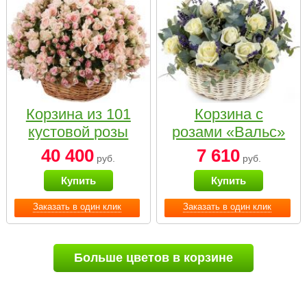
Корзина из 101
Корзина с
кустовой розы
розами «Вальс»
нежных тонов
40 400
7 610
руб.
руб.
Купить
Купить
Заказать в один клик
Заказать в один клик
Больше цветов в корзине