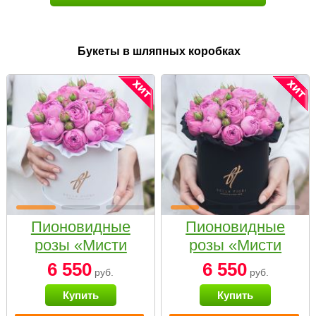
Букеты в шляпных коробках
Пионовидные
Пионовидные
розы «Мисти
розы «Мисти
бабблс» в белой
бабблс» в
6 550
6 550
руб.
руб.
коробке Small
черной коробке
Купить
Купить
Small