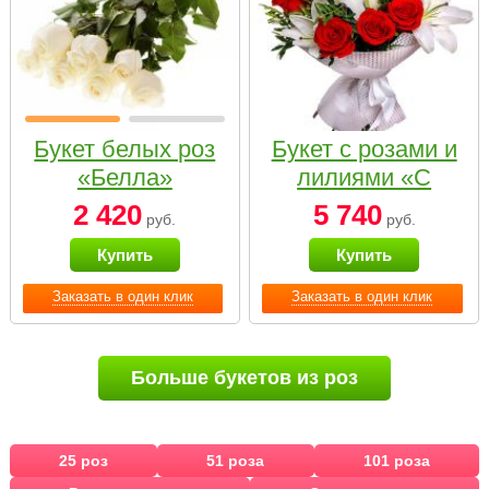
Букет белых роз
Букет с розами и
«Белла»
лилиями «С
наилучшими
2 420
5 740
руб.
руб.
пожеланиями»
Купить
Купить
Заказать в один клик
Заказать в один клик
Больше букетов из роз
25 роз
51 роза
101 роза