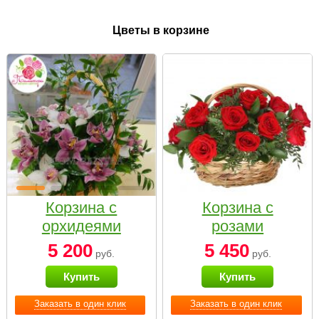
Цветы в корзине
Корзина с
Корзина с
орхидеями
розами
малая
«Красный
5 200
5 450
руб.
руб.
Париж»
Купить
Купить
Заказать в один клик
Заказать в один клик