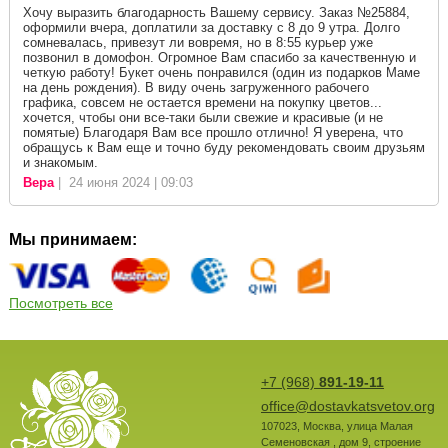
Хочу выразить благодарность Вашему сервису. Заказ №25884,
оформили вчера, доплатили за доставку с 8 до 9 утра. Долго
сомневалась, привезут ли вовремя, но в 8:55 курьер уже
позвонил в домофон. Огромное Вам спасибо за качественную и
четкую работу! Букет очень понравился (один из подарков Маме
на день рождения). В виду очень загруженного рабочего
графика, совсем не остается времени на покупку цветов...
хочется, чтобы они все-таки были свежие и красивые (и не
помятые) Благодаря Вам все прошло отлично! Я уверена, что
обращусь к Вам еще и точно буду рекомендовать своим друзьям
и знакомым.
Вера
| 24 июня 2024 | 09:03
Мы принимаем:
Посмотреть все
+7 (968)
891-19-11
office@dostavkatsvetov.org
107023
,
Москва
,
улица Малая
Семеновская , дом 9, строение