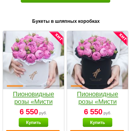
Букеты в шляпных коробках
Пионовидные
Пионовидные
розы «Мисти
розы «Мисти
бабблс» в белой
бабблс» в
6 550
6 550
руб.
руб.
коробке Small
черной коробке
Купить
Купить
Small