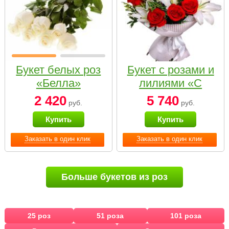
Букет белых роз
Букет с розами и
«Белла»
лилиями «С
наилучшими
2 420
5 740
руб.
руб.
пожеланиями»
Купить
Купить
Заказать в один клик
Заказать в один клик
Больше букетов из роз
25 роз
51 роза
101 роза