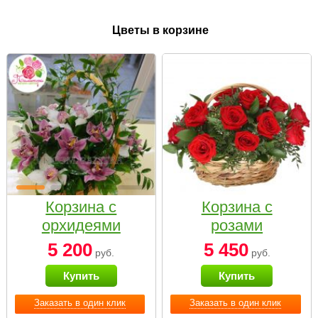
Цветы в корзине
Корзина с
Корзина с
орхидеями
розами
малая
«Красный
5 200
5 450
руб.
руб.
Париж»
Купить
Купить
Заказать в один клик
Заказать в один клик