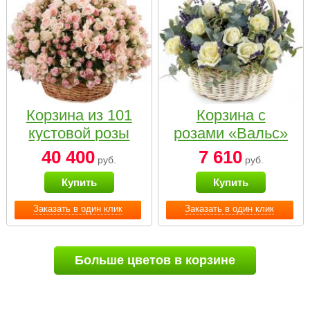
Корзина из 101
Корзина с
кустовой розы
розами «Вальс»
нежных тонов
40 400
7 610
руб.
руб.
Купить
Купить
Заказать в один клик
Заказать в один клик
Больше цветов в корзине