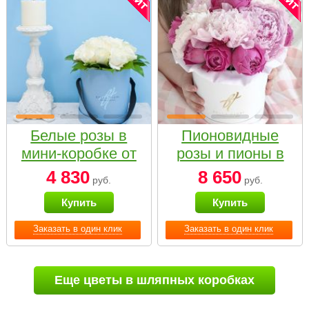
Белые розы в
Пионовидные
мини-коробке от
розы и пионы в
Bella Fiori
белой коробке
4 830
8 650
руб.
руб.
Small
Купить
Купить
Заказать в один клик
Заказать в один клик
Еще цветы в шляпных коробках