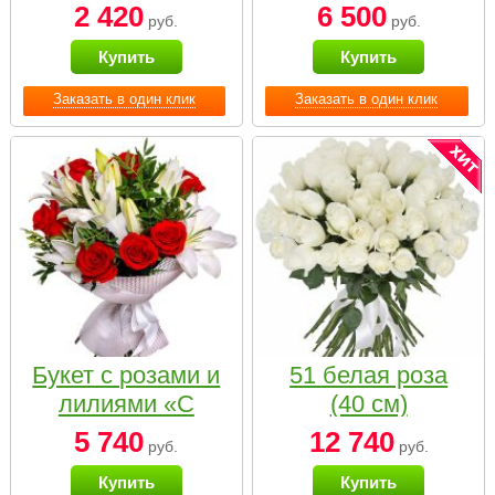
2 420
6 500
руб.
руб.
Купить
Купить
Заказать в один клик
Заказать в один клик
Букет с розами и
51 белая роза
лилиями «С
(40 см)
наилучшими
5 740
12 740
руб.
руб.
пожеланиями»
Купить
Купить