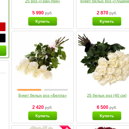
25 роз «Гран-при»
Букет белых роз «Пушин
5 990
2 870
руб.
руб.
Купить
Купить
Букет белых роз «Белла»
25 белых роз (40 см)
2 420
6 500
руб.
руб.
Купить
Купить