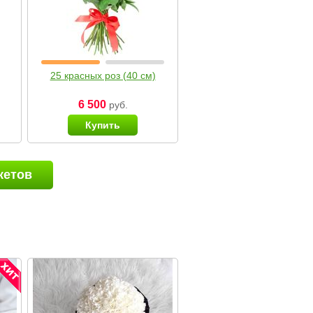
25 красных роз (40 см)
6 500
руб.
Купить
кетов