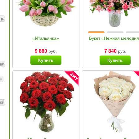
 р.
«Итальянка»
Букет «Нежная мелоди
9 860
7 840
руб.
руб.
Купить
Купить
ши
ки
ой