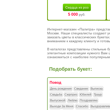
Сердца из роз
5 000
руб.
Интернет-магазин «Палитра» предста
Москве. Наши специалисты создают у
заказать цветы в классических букет
вниманием к каждому клиенту и готов
В каталогах представлены стильные бу
элегантные композиции нужного Вам ц
ознакомиться с наиболее популярным
Подобрать букет:
Повод
День рождения
Свидание
Выписка
Свадьба
Сюрприз
Юбилей
Траур
Выпускной
Люблю
Поздравляю
Выходи За Меня
Спасибо
Выздоравлив