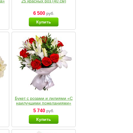
ка»
25 красных роз (40 см)
6 500
руб.
Купить
Букет с розами и лилиями «С
наилучшими пожеланиями»
5 740
руб.
Купить