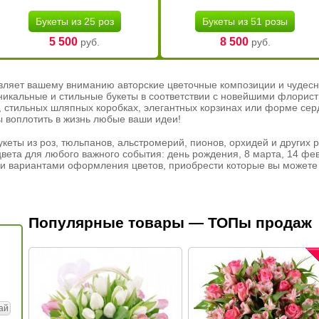
Букеты из 25 роз
Букеты из 51 розы
5 500
8 500
руб.
руб.
вляет вашему вниманию авторские цветочные композиции и чудесн
никальные и стильные букеты в соответствии с новейшими флорис
ах, стильных шляпных коробках, элегантных корзинах или форме се
ы воплотить в жизнь любые ваши идеи!
кеты из роз, тюльпанов, альстромерий, пионов, орхидей и других 
вета для любого важного события: день рождения, 8 марта, 14 фев
и вариантами оформления цветов, приобрести которые вы можете 
Популярные товары — ТОПы продаж
ай