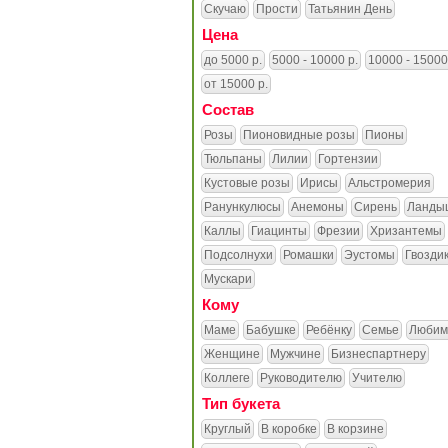
Скучаю
Прости
Татьянин День
Цена
до 5000 р.
5000 - 10000 р.
10000 - 15000
от 15000 р.
Состав
Розы
Пионовидные розы
Пионы
Тюльпаны
Лилии
Гортензии
Кустовые розы
Ирисы
Альстромерия
Ранункулюсы
Анемоны
Сирень
Ланды
Каллы
Гиацинты
Фрезии
Хризантемы
Подсолнухи
Ромашки
Эустомы
Гвозди
Мускари
Кому
Маме
Бабушке
Ребёнку
Семье
Любим
Женщине
Мужчине
Бизнеспартнеру
Коллеге
Руководителю
Учителю
Тип букета
Круглый
В коробке
В корзине