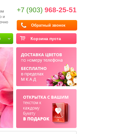
+7 (903)
968-25-51
ем
о и
очно
Обратный звонок
и
Корзина пуста