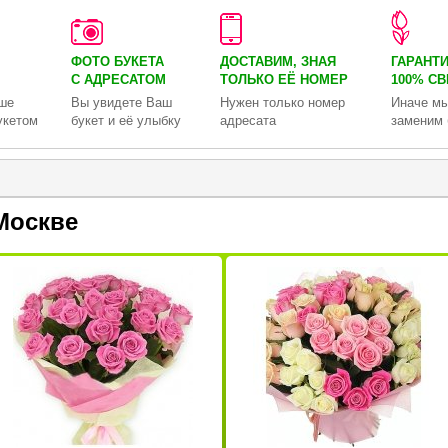
ФОТО БУКЕТА
ДОСТАВИМ, ЗНАЯ
ГАРАНТ
С АДРЕСАТОМ
ТОЛЬКО
ЕЁ НОМЕР
100% С
ше
Вы увидете Ваш
Нужен только номер
Иначе мы
укетом
букет и её улыбку
адресата
заменим 
Москве