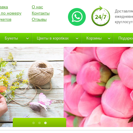
авка
О нас
Доставля
 по номеру
Контакты
ежедневн
укетов
Отзывы
круглосут
Букеты
Цветы в коробках
Корзины
Подарк