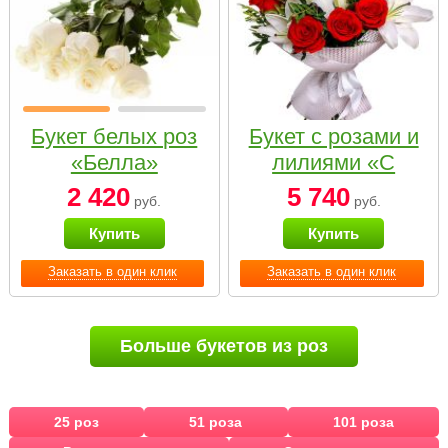
Букет белых роз
Букет с розами и
«Белла»
лилиями «С
наилучшими
2 420
5 740
руб.
руб.
пожеланиями»
Купить
Купить
Заказать в один клик
Заказать в один клик
Больше букетов из роз
25 роз
51 роза
101 роза