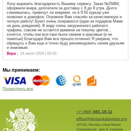
Хочу выразить благодарность Вашему сервису. Заказ №25884,
оформили вчера, доплатили за доставку с 8 до 9 утра. Долго
сомневалась, привезут ли вовремя, но в 8:55 курьер уже
позвонил в домофон. Огромное Вам спасибо за качественную и
четкую работу! Букет очень понравился (один из подарков Маме
на день рождения). В виду очень загруженного рабочего
графика, совсем не остается времени на покупку цветов...
хочется, чтобы они все-таки были свежие и красивые (и не
помятые) Благодаря Вам все прошло отлично! Я уверена, что
обращусь к Вам еще и точно буду рекомендовать своим друзьям
и знакомым.
Вера
| 24 июня 2024 | 09:03
Мы принимаем:
Посмотреть все
+7 (968)
891-19-11
office@dostavkatsvetov.org
107023
,
Москва
,
улица Малая
Семеновская , дом 9, строение