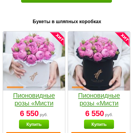
Букеты в шляпных коробках
Пионовидные
Пионовидные
розы «Мисти
розы «Мисти
бабблс» в белой
бабблс» в
6 550
6 550
руб.
руб.
коробке Small
черной коробке
Купить
Купить
Small