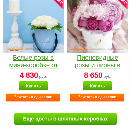
Белые розы в
Пионовидные
мини-коробке от
розы и пионы в
Bella Fiori
белой коробке
4 830
8 650
руб.
руб.
Small
Купить
Купить
Заказать в один клик
Заказать в один клик
Еще цветы в шляпных коробках