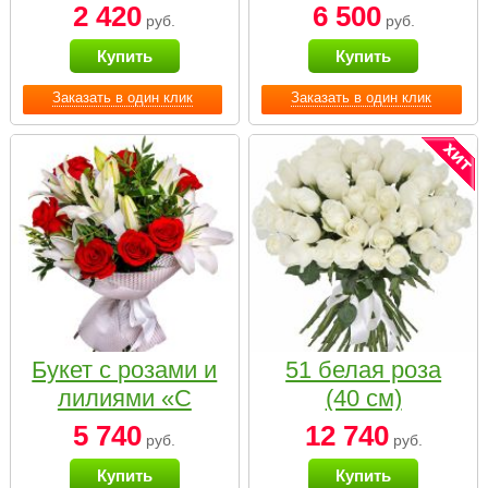
2 420
6 500
руб.
руб.
Купить
Купить
Заказать в один клик
Заказать в один клик
Букет с розами и
51 белая роза
лилиями «С
(40 см)
наилучшими
5 740
12 740
руб.
руб.
пожеланиями»
Купить
Купить