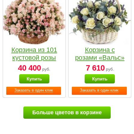
Корзина из 101
Корзина с
кустовой розы
розами «Вальс»
нежных тонов
40 400
7 610
руб.
руб.
Купить
Купить
Заказать в один клик
Заказать в один клик
Больше цветов в корзине