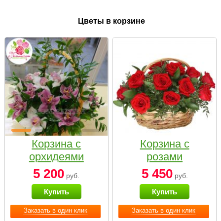
Цветы в корзине
Корзина с
Корзина с
орхидеями
розами
малая
«Красный
5 200
5 450
руб.
руб.
Париж»
Купить
Купить
Заказать в один клик
Заказать в один клик