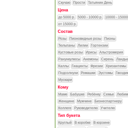
Скучаю
Прости
Татьянин День
Цена
до 5000 р.
5000 - 10000 р.
10000 - 15000
от 15000 р.
Состав
Розы
Пионовидные розы
Пионы
Тюльпаны
Лилии
Гортензии
Кустовые розы
Ирисы
Альстромерия
Ранункулюсы
Анемоны
Сирень
Ланды
Каллы
Гиацинты
Фрезии
Хризантемы
Подсолнухи
Ромашки
Эустомы
Гвозди
Мускари
Кому
Маме
Бабушке
Ребёнку
Семье
Любим
Женщине
Мужчине
Бизнеспартнеру
Коллеге
Руководителю
Учителю
Тип букета
Круглый
В коробке
В корзине