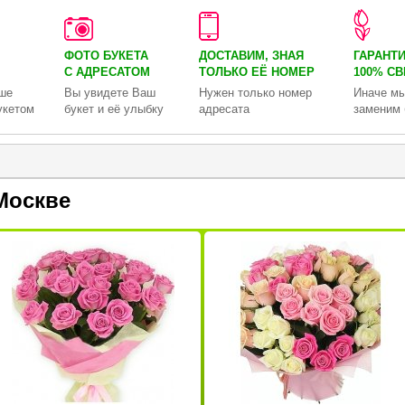
ФОТО БУКЕТА
ДОСТАВИМ, ЗНАЯ
ГАРАНТ
С АДРЕСАТОМ
ТОЛЬКО
ЕЁ НОМЕР
100% С
ше
Вы увидете Ваш
Нужен только номер
Иначе мы
укетом
букет и её улыбку
адресата
заменим 
Москве