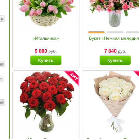
 р.
«Итальянка»
Букет «Нежная мелоди
9 860
7 840
руб.
руб.
Купить
Купить
ши
ки
ой