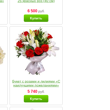
ка»
25 красных роз (40 см)
6 500
руб.
Купить
Букет с розами и лилиями «С
наилучшими пожеланиями»
5 740
руб.
Купить