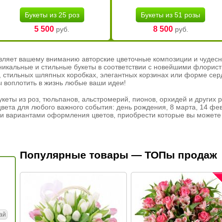
Букеты из 25 роз
Букеты из 51 розы
5 500
8 500
руб.
руб.
вляет вашему вниманию авторские цветочные композиции и чудесн
никальные и стильные букеты в соответствии с новейшими флорис
ах, стильных шляпных коробках, элегантных корзинах или форме се
ы воплотить в жизнь любые ваши идеи!
кеты из роз, тюльпанов, альстромерий, пионов, орхидей и других 
вета для любого важного события: день рождения, 8 марта, 14 фев
и вариантами оформления цветов, приобрести которые вы можете 
Популярные товары — ТОПы продаж
ай