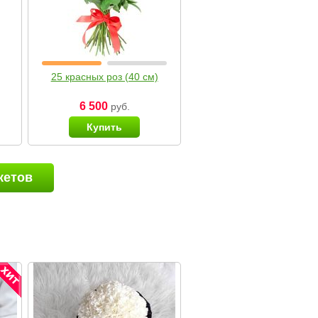
25 красных роз (40 см)
6 500
руб.
Купить
кетов