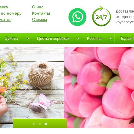
авка
О нас
Доставля
 по номеру
Контакты
ежедневн
укетов
Отзывы
круглосут
Букеты
Цветы в коробках
Корзины
Подарк