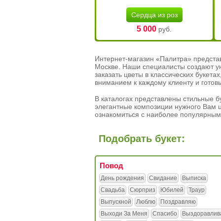
Сердца из роз
5 000
руб.
Интернет-магазин «Палитра» предста
Москве. Наши специалисты создают у
заказать цветы в классических букет
вниманием к каждому клиенту и готов
В каталогах представлены стильные бу
элегантные композиции нужного Вам ц
ознакомиться с наиболее популярным
Подобрать букет:
Повод
День рождения
Свидание
Выписка
Свадьба
Сюрприз
Юбилей
Траур
Выпускной
Люблю
Поздравляю
Выходи За Меня
Спасибо
Выздоравлив