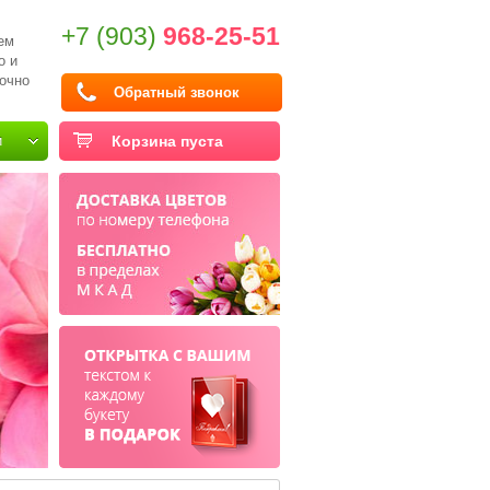
+7 (903)
968-25-51
ем
о и
очно
Обратный звонок
и
Корзина пуста