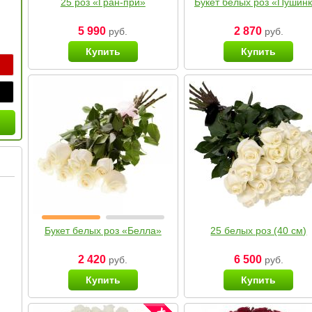
25 роз «Гран-при»
Букет белых роз «Пушин
5 990
2 870
руб.
руб.
Купить
Купить
Букет белых роз «Белла»
25 белых роз (40 см)
2 420
6 500
руб.
руб.
Купить
Купить