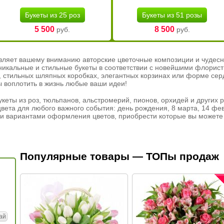
Букеты из 25 роз
Букеты из 51 розы
5 500
8 500
руб.
руб.
вляет вашему вниманию авторские цветочные композиции и чудесн
никальные и стильные букеты в соответствии с новейшими флорис
ах, стильных шляпных коробках, элегантных корзинах или форме се
ы воплотить в жизнь любые ваши идеи!
кеты из роз, тюльпанов, альстромерий, пионов, орхидей и других 
вета для любого важного события: день рождения, 8 марта, 14 фев
и вариантами оформления цветов, приобрести которые вы можете 
Популярные товары — ТОПы продаж
ай