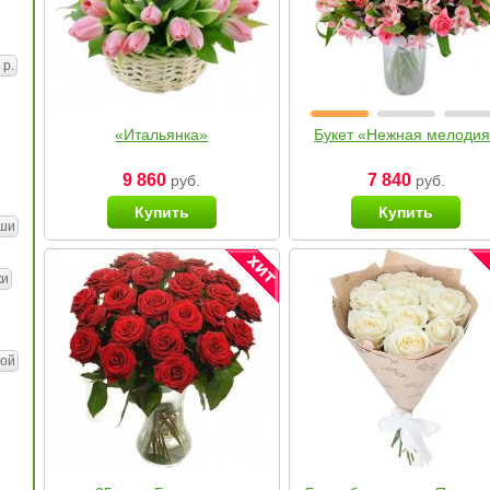
 р.
«Итальянка»
Букет «Нежная мелоди
9 860
7 840
руб.
руб.
Купить
Купить
ши
ки
ой