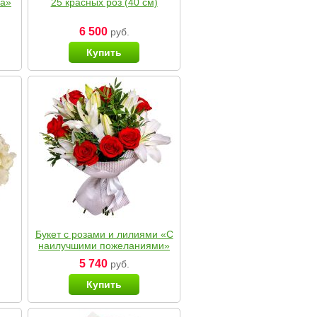
ка»
25 красных роз (40 см)
6 500
руб.
Купить
Букет с розами и лилиями «С
наилучшими пожеланиями»
5 740
руб.
Купить