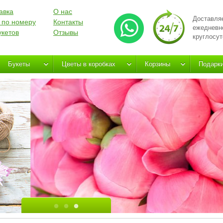
авка
О нас
Доставля
 по номеру
Контакты
ежедневн
укетов
Отзывы
круглосут
Букеты
Цветы в коробках
Корзины
Подарк