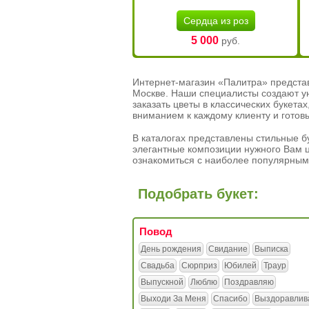
Сердца из роз
5 000
руб.
Интернет-магазин «Палитра» предста
Москве. Наши специалисты создают у
заказать цветы в классических букет
вниманием к каждому клиенту и готов
В каталогах представлены стильные бу
элегантные композиции нужного Вам ц
ознакомиться с наиболее популярным
Подобрать букет:
Повод
День рождения
Свидание
Выписка
Свадьба
Сюрприз
Юбилей
Траур
Выпускной
Люблю
Поздравляю
Выходи За Меня
Спасибо
Выздоравлив