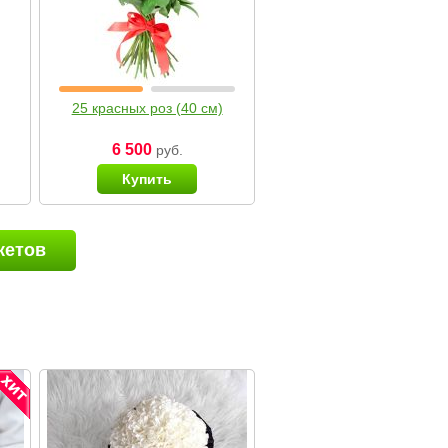
25 красных роз (40 см)
6 500
руб.
Купить
кетов