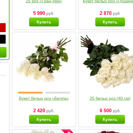
25 роз «Гран-при»
Букет белых роз «Пушин
5 990
2 870
руб.
руб.
Купить
Купить
Букет белых роз «Белла»
25 белых роз (40 см)
2 420
6 500
руб.
руб.
Купить
Купить