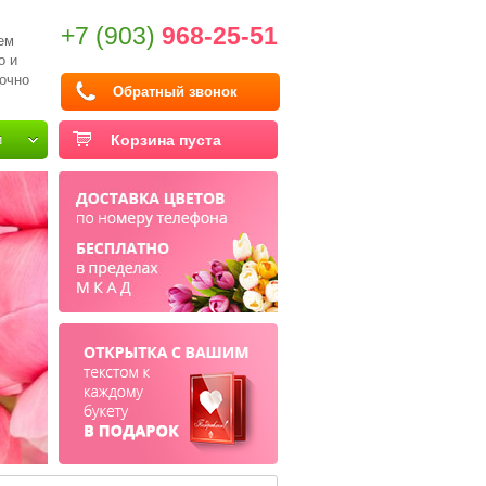
+7 (903)
968-25-51
ем
о и
очно
Обратный звонок
и
Корзина пуста