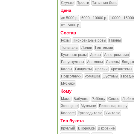
Скучаю
Прости
Татьянин День
Цена
до 5000 р.
5000 - 10000 р.
10000 - 15000
от 15000 р.
Состав
Розы
Пионовидные розы
Пионы
Тюльпаны
Лилии
Гортензии
Кустовые розы
Ирисы
Альстромерия
Ранункулюсы
Анемоны
Сирень
Ланды
Каллы
Гиацинты
Фрезии
Хризантемы
Подсолнухи
Ромашки
Эустомы
Гвозди
Мускари
Кому
Маме
Бабушке
Ребёнку
Семье
Любим
Женщине
Мужчине
Бизнеспартнеру
Коллеге
Руководителю
Учителю
Тип букета
Круглый
В коробке
В корзине