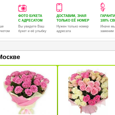
ФОТО БУКЕТА
ДОСТАВИМ, ЗНАЯ
ГАРАНТ
С АДРЕСАТОМ
ТОЛЬКО
ЕЁ НОМЕР
100% С
ше
Вы увидете Ваш
Нужен только номер
Иначе мы
укетом
букет и её улыбку
адресата
заменим 
Москве