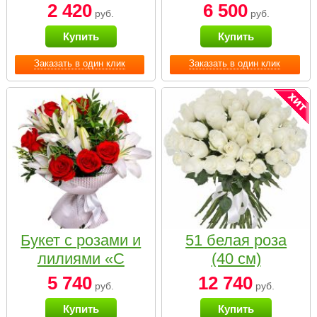
2 420
6 500
руб.
руб.
Купить
Купить
Заказать в один клик
Заказать в один клик
Букет с розами и
51 белая роза
лилиями «С
(40 см)
наилучшими
5 740
12 740
руб.
руб.
пожеланиями»
Купить
Купить