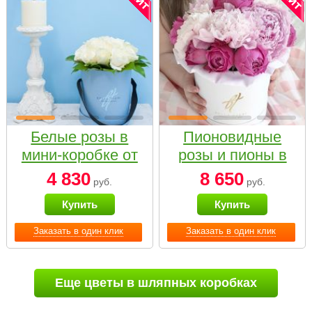
Белые розы в
Пионовидные
мини-коробке от
розы и пионы в
Bella Fiori
белой коробке
4 830
8 650
руб.
руб.
Small
Купить
Купить
Заказать в один клик
Заказать в один клик
Еще цветы в шляпных коробках