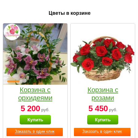
Цветы в корзине
Корзина с
Корзина с
орхидеями
розами
малая
«Красный
5 200
5 450
руб.
руб.
Париж»
Купить
Купить
Заказать в один клик
Заказать в один клик