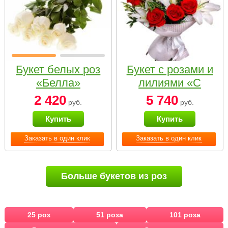
Букет белых роз
Букет с розами и
«Белла»
лилиями «С
наилучшими
2 420
5 740
руб.
руб.
пожеланиями»
Купить
Купить
Заказать в один клик
Заказать в один клик
Больше букетов из роз
25 роз
51 роза
101 роза