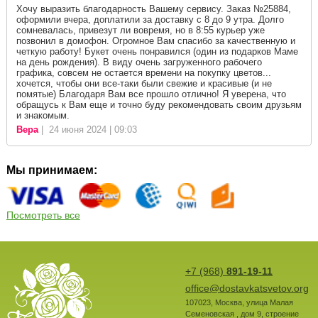
Хочу выразить благодарность Вашему сервису. Заказ №25884,
оформили вчера, доплатили за доставку с 8 до 9 утра. Долго
сомневалась, привезут ли вовремя, но в 8:55 курьер уже
позвонил в домофон. Огромное Вам спасибо за качественную и
четкую работу! Букет очень понравился (один из подарков Маме
на день рождения). В виду очень загруженного рабочего
графика, совсем не остается времени на покупку цветов...
хочется, чтобы они все-таки были свежие и красивые (и не
помятые) Благодаря Вам все прошло отлично! Я уверена, что
обращусь к Вам еще и точно буду рекомендовать своим друзьям
и знакомым.
Вера
| 24 июня 2024 | 09:03
Мы принимаем:
Посмотреть все
+7 (968)
891-19-11
office@dostavkatsvetov.org
107023
,
Москва
,
улица Малая
Семеновская , дом 9, строение