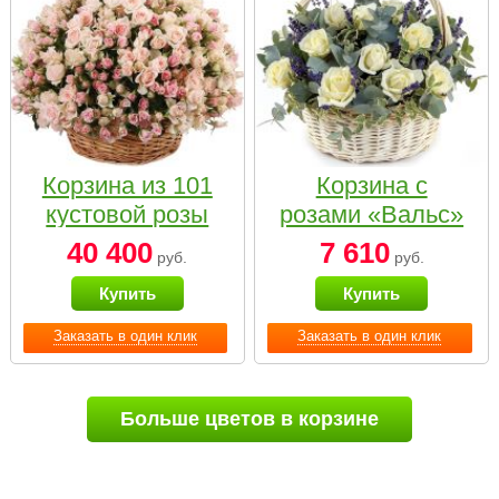
Корзина из 101
Корзина с
кустовой розы
розами «Вальс»
нежных тонов
40 400
7 610
руб.
руб.
Купить
Купить
Заказать в один клик
Заказать в один клик
Больше цветов в корзине