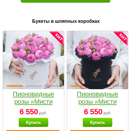
Букеты в шляпных коробках
Пионовидные
Пионовидные
розы «Мисти
розы «Мисти
бабблс» в белой
бабблс» в
6 550
6 550
руб.
руб.
коробке Small
черной коробке
Купить
Купить
Small