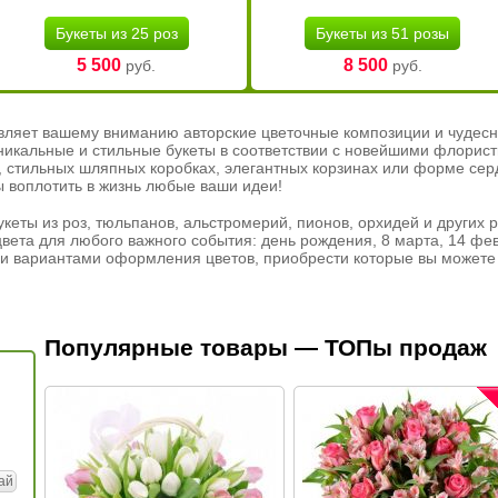
Букеты из 25 роз
Букеты из 51 розы
5 500
8 500
руб.
руб.
вляет вашему вниманию авторские цветочные композиции и чудесн
никальные и стильные букеты в соответствии с новейшими флорис
ах, стильных шляпных коробках, элегантных корзинах или форме се
ы воплотить в жизнь любые ваши идеи!
кеты из роз, тюльпанов, альстромерий, пионов, орхидей и других 
вета для любого важного события: день рождения, 8 марта, 14 фев
и вариантами оформления цветов, приобрести которые вы можете 
Популярные товары — ТОПы продаж
ай