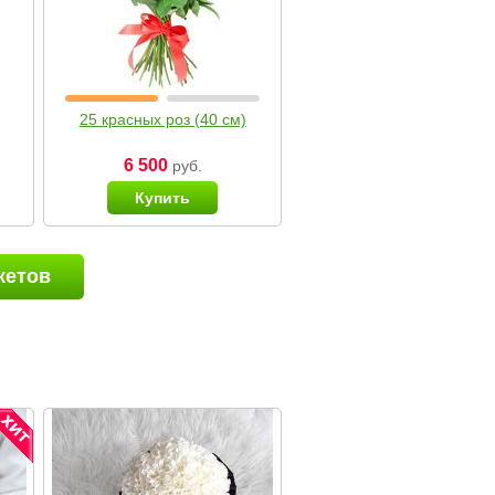
25 красных роз (40 см)
6 500
руб.
Купить
кетов