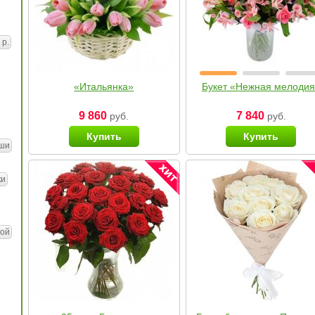
 р.
«Итальянка»
Букет «Нежная мелоди
9 860
7 840
руб.
руб.
Купить
Купить
ши
ки
ой