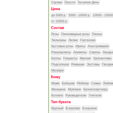
Скучаю
Прости
Татьянин День
Цена
до 5000 р.
5000 - 10000 р.
10000 - 15000
от 15000 р.
Состав
Розы
Пионовидные розы
Пионы
Тюльпаны
Лилии
Гортензии
Кустовые розы
Ирисы
Альстромерия
Ранункулюсы
Анемоны
Сирень
Ланды
Каллы
Гиацинты
Фрезии
Хризантемы
Подсолнухи
Ромашки
Эустомы
Гвозди
Мускари
Кому
Маме
Бабушке
Ребёнку
Семье
Любим
Женщине
Мужчине
Бизнеспартнеру
Коллеге
Руководителю
Учителю
Тип букета
Круглый
В коробке
В корзине