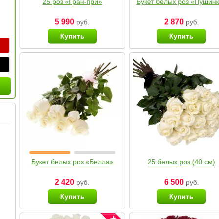
25 роз «Гран-при»
Букет белых роз «Пушин
5 990
2 870
руб.
руб.
Купить
Купить
Букет белых роз «Белла»
25 белых роз (40 см)
2 420
6 500
руб.
руб.
Купить
Купить