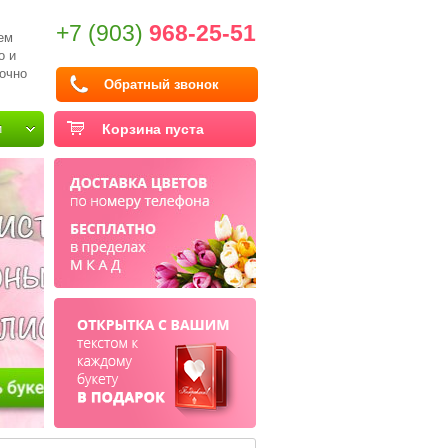
+7 (903)
968-25-51
ем
о и
очно
Обратный звонок
и
Корзина пуста