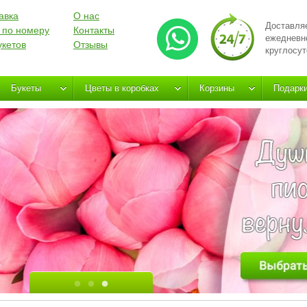
авка
О нас
Доставля
 по номеру
Контакты
ежедневн
укетов
Отзывы
круглосут
Букеты
Цветы в коробках
Корзины
Подарк