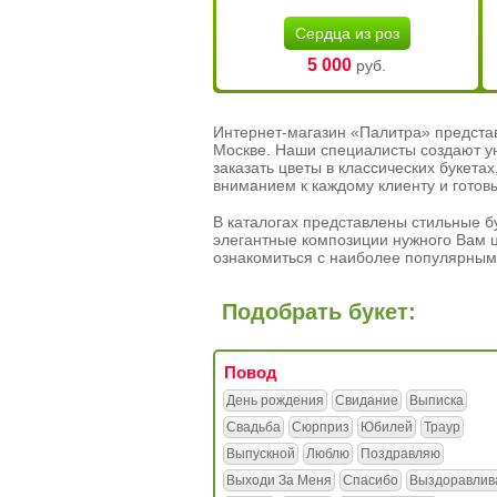
Сердца из роз
5 000
руб.
Интернет-магазин «Палитра» предста
Москве. Наши специалисты создают у
заказать цветы в классических букет
вниманием к каждому клиенту и готов
В каталогах представлены стильные бу
элегантные композиции нужного Вам ц
ознакомиться с наиболее популярным
Подобрать букет:
Повод
День рождения
Свидание
Выписка
Свадьба
Сюрприз
Юбилей
Траур
Выпускной
Люблю
Поздравляю
Выходи За Меня
Спасибо
Выздоравлив