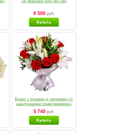
ка»
25 красных роз (40 см)
6 500
руб.
Купить
Букет с розами и лилиями «С
наилучшими пожеланиями»
5 740
руб.
Купить