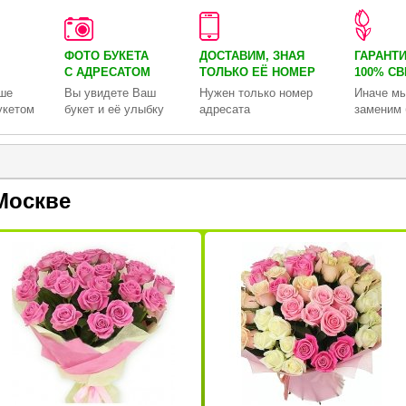
ФОТО БУКЕТА
ДОСТАВИМ, ЗНАЯ
ГАРАНТ
С АДРЕСАТОМ
ТОЛЬКО
ЕЁ НОМЕР
100% С
ше
Вы увидете Ваш
Нужен только номер
Иначе мы
укетом
букет и её улыбку
адресата
заменим 
Москве