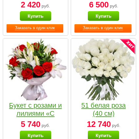
2 420
6 500
руб.
руб.
Купить
Купить
Заказать в один клик
Заказать в один клик
Букет с розами и
51 белая роза
лилиями «С
(40 см)
наилучшими
5 740
12 740
руб.
руб.
пожеланиями»
Купить
Купить