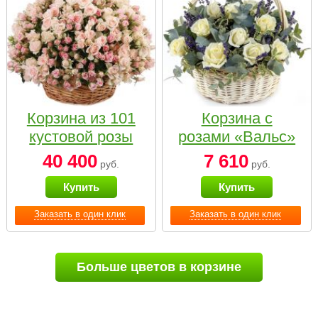
Корзина из 101
Корзина с
кустовой розы
розами «Вальс»
нежных тонов
40 400
7 610
руб.
руб.
Купить
Купить
Заказать в один клик
Заказать в один клик
Больше цветов в корзине