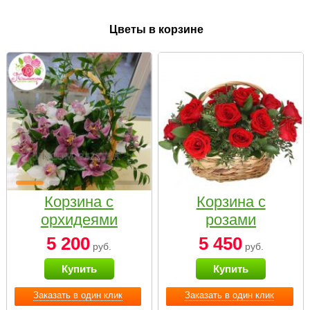
Цветы в корзине
Корзина с
Корзина с
орхидеями
розами
малая
«Красный
5 200
5 450
руб.
руб.
Париж»
Купить
Купить
Заказать в один клик
Заказать в один клик