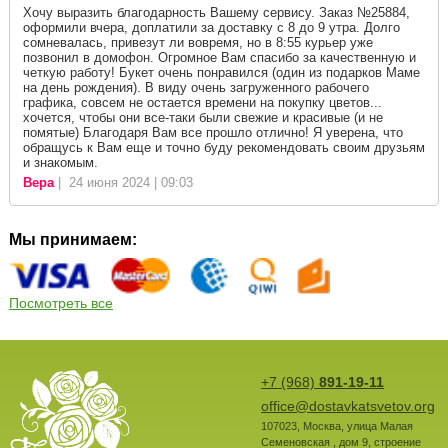
Хочу выразить благодарность Вашему сервису. Заказ №25884,
оформили вчера, доплатили за доставку с 8 до 9 утра. Долго
сомневалась, привезут ли вовремя, но в 8:55 курьер уже
позвонил в домофон. Огромное Вам спасибо за качественную и
четкую работу! Букет очень понравился (один из подарков Маме
на день рождения). В виду очень загруженного рабочего
графика, совсем не остается времени на покупку цветов...
хочется, чтобы они все-таки были свежие и красивые (и не
помятые) Благодаря Вам все прошло отлично! Я уверена, что
обращусь к Вам еще и точно буду рекомендовать своим друзьям
и знакомым.
Вера
| 24 июня 2024 | 09:03
Мы принимаем:
Посмотреть все
+7 (968)
891-19-11
office@dostavkatsvetov.org
107023
,
Москва
,
улица Малая
Семеновская , дом 9, строение