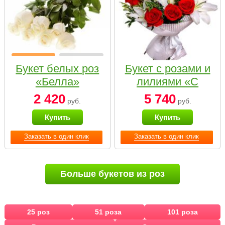
Букет белых роз
Букет с розами и
«Белла»
лилиями «С
наилучшими
2 420
5 740
руб.
руб.
пожеланиями»
Купить
Купить
Заказать в один клик
Заказать в один клик
Больше букетов из роз
25 роз
51 роза
101 роза