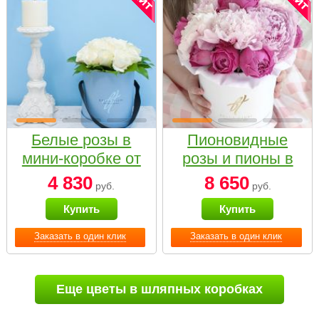
Белые розы в
Пионовидные
мини-коробке от
розы и пионы в
Bella Fiori
белой коробке
4 830
8 650
руб.
руб.
Small
Купить
Купить
Заказать в один клик
Заказать в один клик
Еще цветы в шляпных коробках