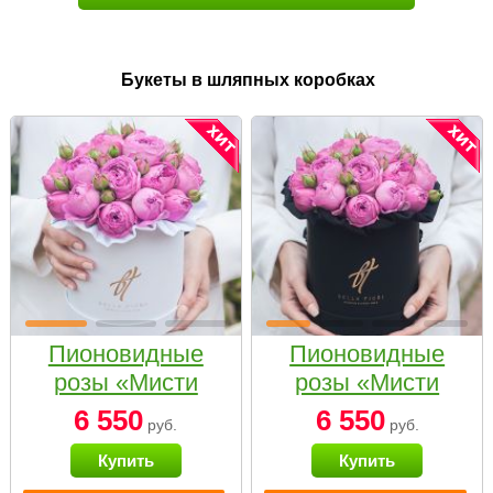
Букеты в шляпных коробках
Пионовидные
Пионовидные
розы «Мисти
розы «Мисти
бабблс» в белой
бабблс» в
6 550
6 550
руб.
руб.
коробке Small
черной коробке
Купить
Купить
Small