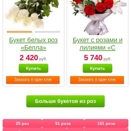
Букет белых роз
Букет с розами и
«Белла»
лилиями «С
наилучшими
2 420
5 740
руб.
руб.
пожеланиями»
Купить
Купить
Заказать в один клик
Заказать в один клик
Больше букетов из роз
25 роз
51 роза
101 роза