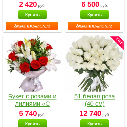
2 420
6 500
руб.
руб.
Купить
Купить
Заказать в один клик
Заказать в один клик
Букет с розами и
51 белая роза
лилиями «С
(40 см)
наилучшими
5 740
12 740
руб.
руб.
пожеланиями»
Купить
Купить