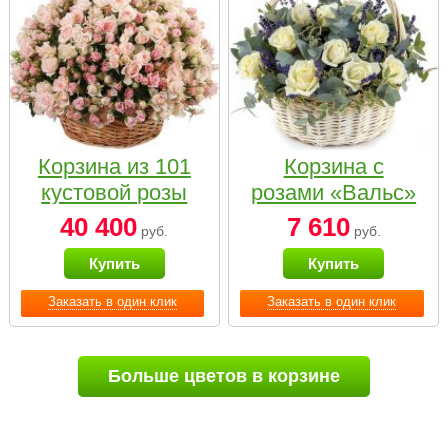
Корзина из 101
Корзина с
кустовой розы
розами «Вальс»
нежных тонов
40 400
7 610
руб.
руб.
Купить
Купить
Заказать в один клик
Заказать в один клик
Больше цветов в корзине