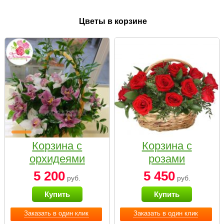
Цветы в корзине
Корзина с
Корзина с
орхидеями
розами
малая
«Красный
5 200
5 450
руб.
руб.
Париж»
Купить
Купить
Заказать в один клик
Заказать в один клик