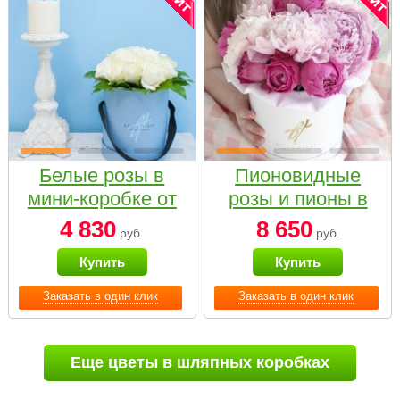
Белые розы в
Пионовидные
мини-коробке от
розы и пионы в
Bella Fiori
белой коробке
4 830
8 650
руб.
руб.
Small
Купить
Купить
Заказать в один клик
Заказать в один клик
Еще цветы в шляпных коробках