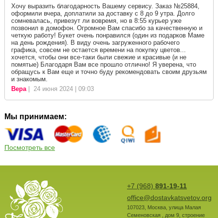
Хочу выразить благодарность Вашему сервису. Заказ №25884,
оформили вчера, доплатили за доставку с 8 до 9 утра. Долго
сомневалась, привезут ли вовремя, но в 8:55 курьер уже
позвонил в домофон. Огромное Вам спасибо за качественную и
четкую работу! Букет очень понравился (один из подарков Маме
на день рождения). В виду очень загруженного рабочего
графика, совсем не остается времени на покупку цветов...
хочется, чтобы они все-таки были свежие и красивые (и не
помятые) Благодаря Вам все прошло отлично! Я уверена, что
обращусь к Вам еще и точно буду рекомендовать своим друзьям
и знакомым.
Вера
| 24 июня 2024 | 09:03
Мы принимаем:
Посмотреть все
+7 (968)
891-19-11
office@dostavkatsvetov.org
107023
,
Москва
,
улица Малая
Семеновская , дом 9, строение