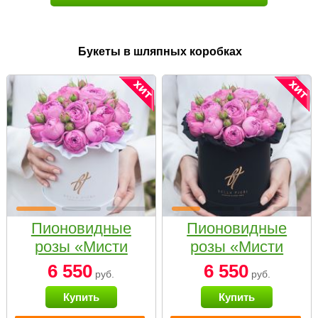
Букеты в шляпных коробках
Пионовидные
Пионовидные
розы «Мисти
розы «Мисти
бабблс» в белой
бабблс» в
6 550
6 550
руб.
руб.
коробке Small
черной коробке
Купить
Купить
Small