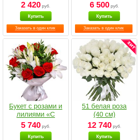
2 420
6 500
руб.
руб.
Купить
Купить
Заказать в один клик
Заказать в один клик
Букет с розами и
51 белая роза
лилиями «С
(40 см)
наилучшими
5 740
12 740
руб.
руб.
пожеланиями»
Купить
Купить