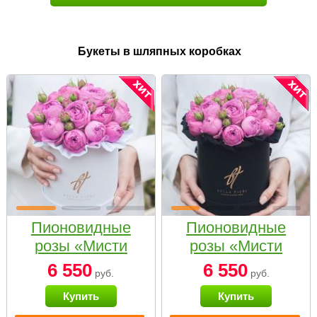
Букеты в шляпных коробках
Пионовидные
Пионовидные
розы «Мисти
розы «Мисти
бабблс» в белой
бабблс» в
6 550
6 550
руб.
руб.
коробке Small
черной коробке
Купить
Купить
Small