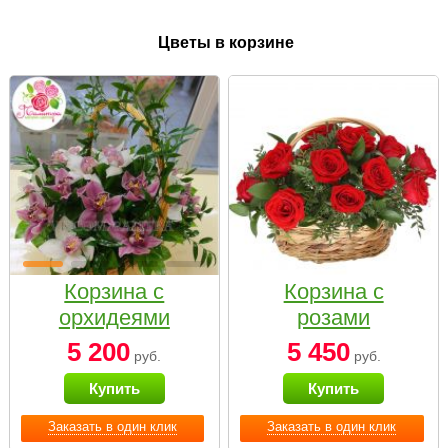
Цветы в корзине
Корзина с
Корзина с
орхидеями
розами
малая
«Красный
5 200
5 450
руб.
руб.
Париж»
Купить
Купить
Заказать в один клик
Заказать в один клик