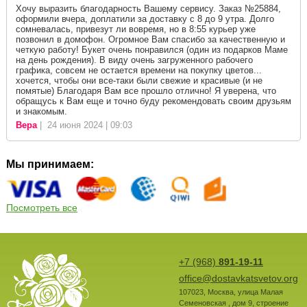
Хочу выразить благодарность Вашему сервису. Заказ №25884,
оформили вчера, доплатили за доставку с 8 до 9 утра. Долго
сомневалась, привезут ли вовремя, но в 8:55 курьер уже
позвонил в домофон. Огромное Вам спасибо за качественную и
четкую работу! Букет очень понравился (один из подарков Маме
на день рождения). В виду очень загруженного рабочего
графика, совсем не остается времени на покупку цветов...
хочется, чтобы они все-таки были свежие и красивые (и не
помятые) Благодаря Вам все прошло отлично! Я уверена, что
обращусь к Вам еще и точно буду рекомендовать своим друзьям
и знакомым.
Вера
| 24 июня 2024 | 09:03
Мы принимаем:
Посмотреть все
+7 (968)
891-19-11
office@dostavkatsvetov.org
107023
,
Москва
,
улица Малая
Семеновская , дом 9, строение