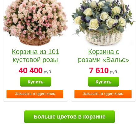
Корзина из 101
Корзина с
кустовой розы
розами «Вальс»
нежных тонов
40 400
7 610
руб.
руб.
Купить
Купить
Заказать в один клик
Заказать в один клик
Больше цветов в корзине