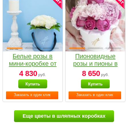
Белые розы в
Пионовидные
мини-коробке от
розы и пионы в
Bella Fiori
белой коробке
4 830
8 650
руб.
руб.
Small
Купить
Купить
Заказать в один клик
Заказать в один клик
Еще цветы в шляпных коробках