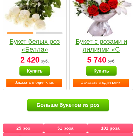
Букет белых роз
Букет с розами и
«Белла»
лилиями «С
наилучшими
2 420
5 740
руб.
руб.
пожеланиями»
Купить
Купить
Заказать в один клик
Заказать в один клик
Больше букетов из роз
25 роз
51 роза
101 роза