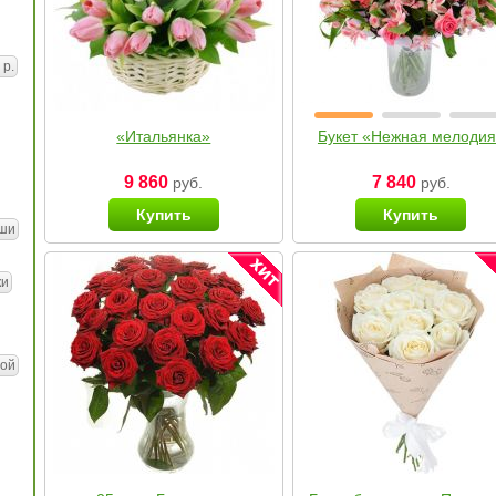
 р.
«Итальянка»
Букет «Нежная мелоди
9 860
7 840
руб.
руб.
Купить
Купить
ши
ки
ой