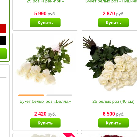
25 роз «Гран-при»
Букет белых роз «Пушин
5 990
2 870
руб.
руб.
Купить
Купить
Букет белых роз «Белла»
25 белых роз (40 см)
2 420
6 500
руб.
руб.
Купить
Купить