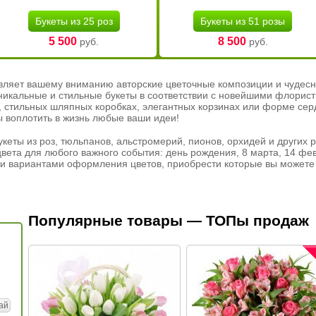
Букеты из 25 роз
Букеты из 51 розы
5 500
8 500
руб.
руб.
вляет вашему вниманию авторские цветочные композиции и чудесн
никальные и стильные букеты в соответствии с новейшими флорис
ах, стильных шляпных коробках, элегантных корзинах или форме се
ы воплотить в жизнь любые ваши идеи!
кеты из роз, тюльпанов, альстромерий, пионов, орхидей и других 
вета для любого важного события: день рождения, 8 марта, 14 фев
и вариантами оформления цветов, приобрести которые вы можете 
Популярные товары — ТОПы продаж
ай