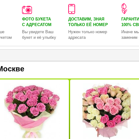
ФОТО БУКЕТА
ДОСТАВИМ, ЗНАЯ
ГАРАНТ
С АДРЕСАТОМ
ТОЛЬКО
ЕЁ НОМЕР
100% С
ше
Вы увидете Ваш
Нужен только номер
Иначе мы
укетом
букет и её улыбку
адресата
заменим 
Москве