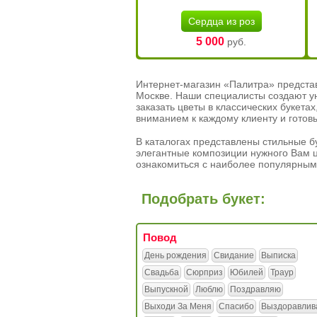
Сердца из роз
5 000
руб.
Интернет-магазин «Палитра» предста
Москве. Наши специалисты создают у
заказать цветы в классических букет
вниманием к каждому клиенту и готов
В каталогах представлены стильные бу
элегантные композиции нужного Вам ц
ознакомиться с наиболее популярным
Подобрать букет:
Повод
День рождения
Свидание
Выписка
Свадьба
Сюрприз
Юбилей
Траур
Выпускной
Люблю
Поздравляю
Выходи За Меня
Спасибо
Выздоравлив