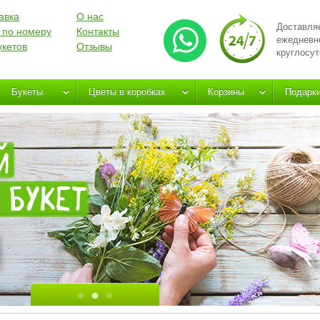
авка
О нас
Доставля
 по номеру
Контакты
ежедневн
укетов
Отзывы
круглосут
Букеты
Цветы в коробках
Корзины
Подарк