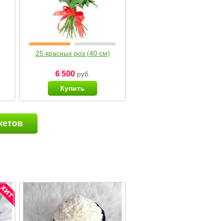
25 красных роз (40 см)
6 500
руб.
Купить
кетов