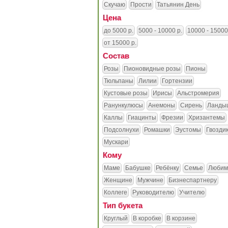
Скучаю
Прости
Татьянин День
Цена
до 5000 р.
5000 - 10000 р.
10000 - 15000
от 15000 р.
Состав
Розы
Пионовидные розы
Пионы
Тюльпаны
Лилии
Гортензии
Кустовые розы
Ирисы
Альстромерия
Ранункулюсы
Анемоны
Сирень
Ланды
Каллы
Гиацинты
Фрезии
Хризантемы
Подсолнухи
Ромашки
Эустомы
Гвозди
Мускари
Кому
Маме
Бабушке
Ребёнку
Семье
Любим
Женщине
Мужчине
Бизнеспартнеру
Коллеге
Руководителю
Учителю
Тип букета
Круглый
В коробке
В корзине