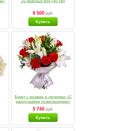
ка»
25 красных роз (40 см)
6 500
руб.
Купить
Букет с розами и лилиями «С
наилучшими пожеланиями»
5 740
руб.
Купить