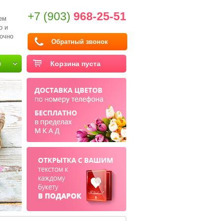
+7 (903)
968-25-51
ем
о и
очно
Обратный звонок
и
Корзина пуста