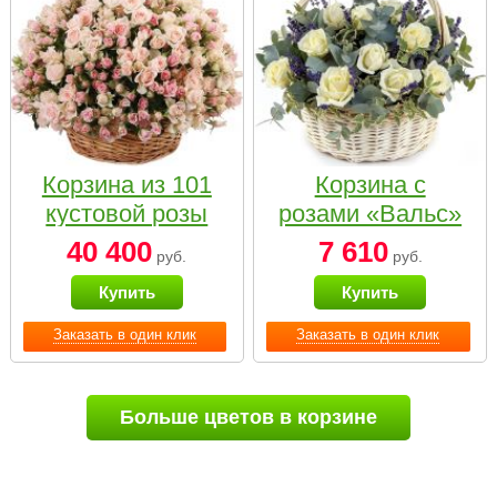
Корзина из 101
Корзина с
кустовой розы
розами «Вальс»
нежных тонов
40 400
7 610
руб.
руб.
Купить
Купить
Заказать в один клик
Заказать в один клик
Больше цветов в корзине