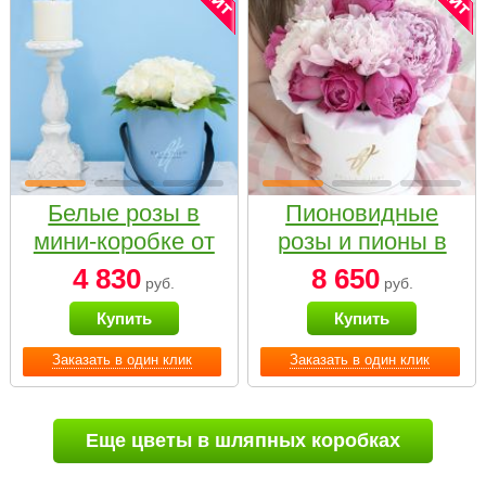
Белые розы в
Пионовидные
мини-коробке от
розы и пионы в
Bella Fiori
белой коробке
4 830
8 650
руб.
руб.
Small
Купить
Купить
Заказать в один клик
Заказать в один клик
Еще цветы в шляпных коробках