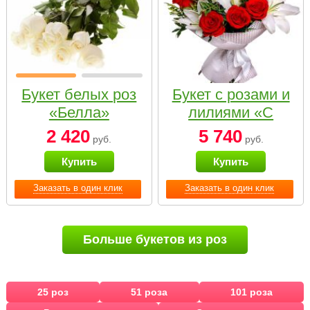
Букет белых роз
Букет с розами и
«Белла»
лилиями «С
наилучшими
2 420
5 740
руб.
руб.
пожеланиями»
Купить
Купить
Заказать в один клик
Заказать в один клик
Больше букетов из роз
25 роз
51 роза
101 роза