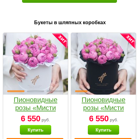
Букеты в шляпных коробках
Пионовидные
Пионовидные
розы «Мисти
розы «Мисти
бабблс» в белой
бабблс» в
6 550
6 550
руб.
руб.
коробке Small
черной коробке
Купить
Купить
Small