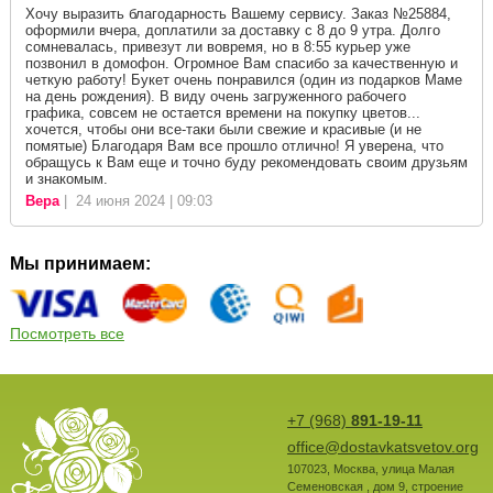
Хочу выразить благодарность Вашему сервису. Заказ №25884,
оформили вчера, доплатили за доставку с 8 до 9 утра. Долго
сомневалась, привезут ли вовремя, но в 8:55 курьер уже
позвонил в домофон. Огромное Вам спасибо за качественную и
четкую работу! Букет очень понравился (один из подарков Маме
на день рождения). В виду очень загруженного рабочего
графика, совсем не остается времени на покупку цветов...
хочется, чтобы они все-таки были свежие и красивые (и не
помятые) Благодаря Вам все прошло отлично! Я уверена, что
обращусь к Вам еще и точно буду рекомендовать своим друзьям
и знакомым.
Вера
| 24 июня 2024 | 09:03
Мы принимаем:
Посмотреть все
+7 (968)
891-19-11
office@dostavkatsvetov.org
107023
,
Москва
,
улица Малая
Семеновская , дом 9, строение