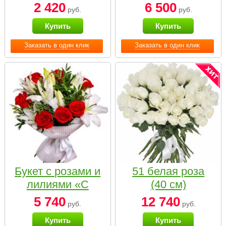
2 420
6 500
руб.
руб.
Купить
Купить
Заказать в один клик
Заказать в один клик
Букет с розами и
51 белая роза
лилиями «С
(40 см)
наилучшими
5 740
12 740
руб.
руб.
пожеланиями»
Купить
Купить