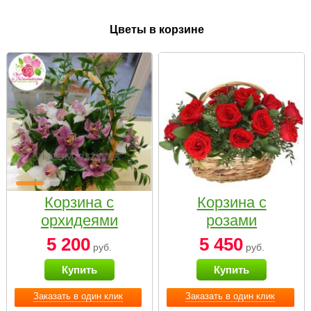
Цветы в корзине
Корзина с
Корзина с
орхидеями
розами
малая
«Красный
5 200
5 450
руб.
руб.
Париж»
Купить
Купить
Заказать в один клик
Заказать в один клик