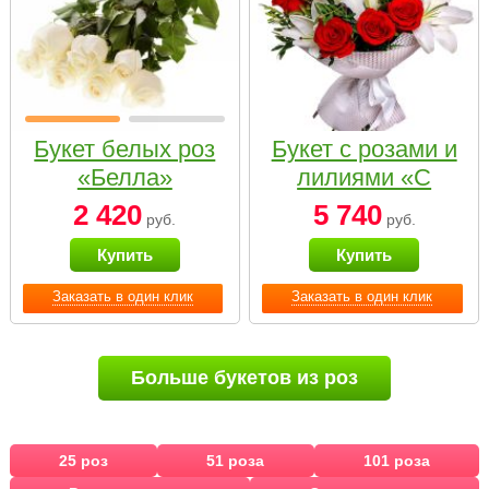
Букет белых роз
Букет с розами и
«Белла»
лилиями «С
наилучшими
2 420
5 740
руб.
руб.
пожеланиями»
Купить
Купить
Заказать в один клик
Заказать в один клик
Больше букетов из роз
25 роз
51 роза
101 роза