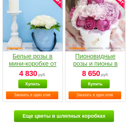
Белые розы в
Пионовидные
мини-коробке от
розы и пионы в
Bella Fiori
белой коробке
4 830
8 650
руб.
руб.
Small
Купить
Купить
Заказать в один клик
Заказать в один клик
Еще цветы в шляпных коробках