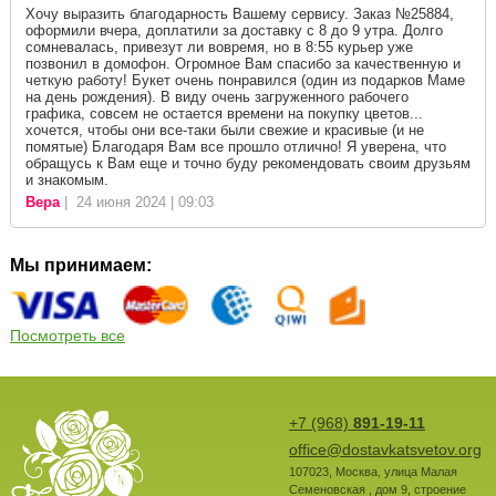
Хочу выразить благодарность Вашему сервису. Заказ №25884,
оформили вчера, доплатили за доставку с 8 до 9 утра. Долго
сомневалась, привезут ли вовремя, но в 8:55 курьер уже
позвонил в домофон. Огромное Вам спасибо за качественную и
четкую работу! Букет очень понравился (один из подарков Маме
на день рождения). В виду очень загруженного рабочего
графика, совсем не остается времени на покупку цветов...
хочется, чтобы они все-таки были свежие и красивые (и не
помятые) Благодаря Вам все прошло отлично! Я уверена, что
обращусь к Вам еще и точно буду рекомендовать своим друзьям
и знакомым.
Вера
| 24 июня 2024 | 09:03
Мы принимаем:
Посмотреть все
+7 (968)
891-19-11
office@dostavkatsvetov.org
107023
,
Москва
,
улица Малая
Семеновская , дом 9, строение