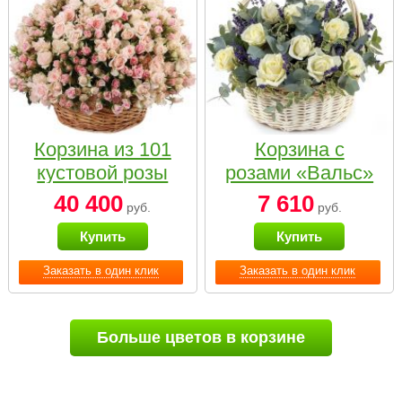
Корзина из 101
Корзина с
кустовой розы
розами «Вальс»
нежных тонов
40 400
7 610
руб.
руб.
Купить
Купить
Заказать в один клик
Заказать в один клик
Больше цветов в корзине