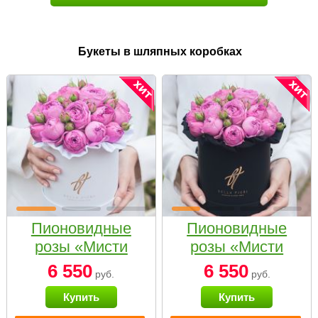
Букеты в шляпных коробках
Пионовидные
Пионовидные
розы «Мисти
розы «Мисти
бабблс» в белой
бабблс» в
6 550
6 550
руб.
руб.
коробке Small
черной коробке
Купить
Купить
Small