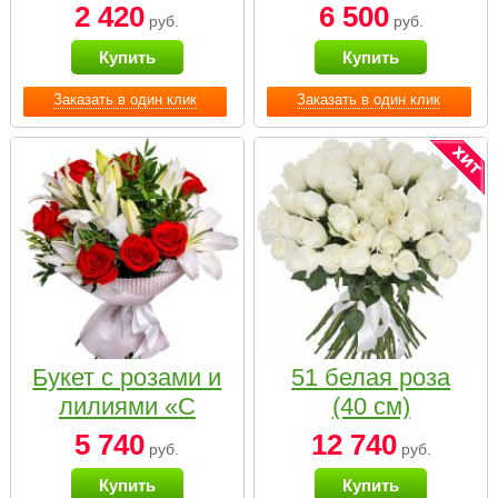
2 420
6 500
руб.
руб.
Купить
Купить
Заказать в один клик
Заказать в один клик
Букет с розами и
51 белая роза
лилиями «С
(40 см)
наилучшими
5 740
12 740
руб.
руб.
пожеланиями»
Купить
Купить