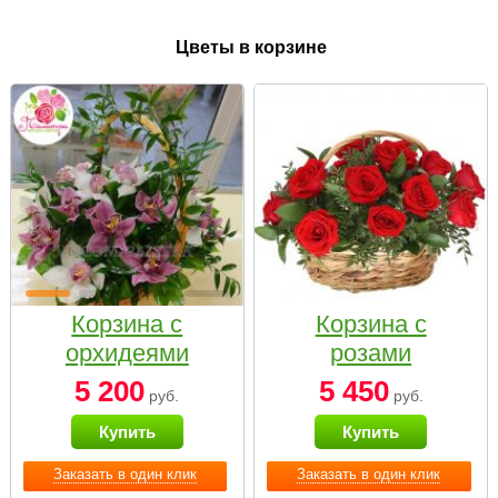
Цветы в корзине
Корзина с
Корзина с
орхидеями
розами
малая
«Красный
5 200
5 450
руб.
руб.
Париж»
Купить
Купить
Заказать в один клик
Заказать в один клик