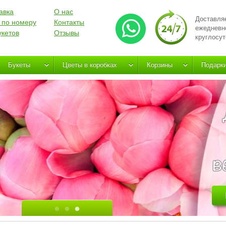
авка
О нас
Доставля
 по номеру
Контакты
ежедневн
укетов
Отзывы
круглосут
Букеты
Цветы в коробках
Корзины
Подарк