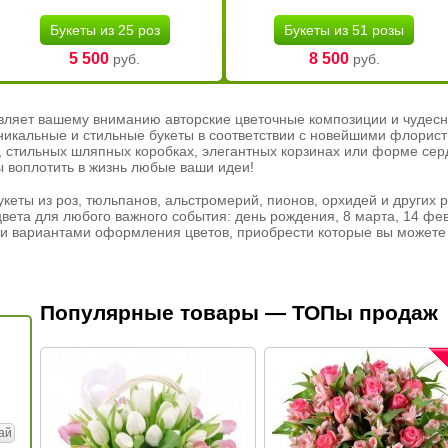
Букеты из 25 роз
Букеты из 51 розы
5 500
8 500
руб.
руб.
вляет вашему вниманию авторские цветочные композиции и чудесн
никальные и стильные букеты в соответствии с новейшими флорис
ах, стильных шляпных коробках, элегантных корзинах или форме се
ы воплотить в жизнь любые ваши идеи!
кеты из роз, тюльпанов, альстромерий, пионов, орхидей и других 
вета для любого важного события: день рождения, 8 марта, 14 фев
и вариантами оформления цветов, приобрести которые вы можете 
Популярные товары — ТОПы продаж
ай