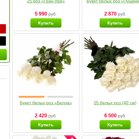
25 роз «Гран-при»
Букет белых роз «Пушин
5 990
2 870
руб.
руб.
Купить
Купить
Букет белых роз «Белла»
25 белых роз (40 см)
2 420
6 500
руб.
руб.
Купить
Купить