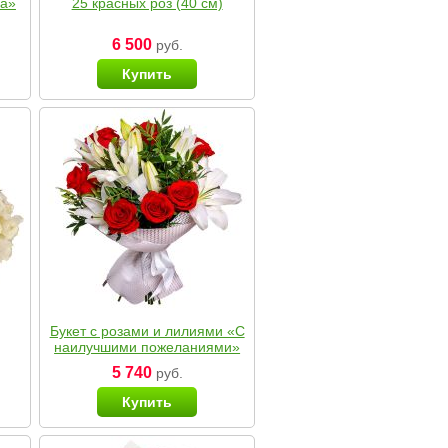
ка»
25 красных роз (40 см)
6 500
руб.
Купить
Букет с розами и лилиями «С
наилучшими пожеланиями»
5 740
руб.
Купить