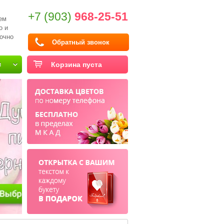
+7 (903)
968-25-51
ем
о и
очно
Обратный звонок
и
Корзина пуста