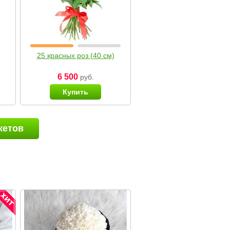
25 красных роз (40 см)
6 500
руб.
Купить
кетов