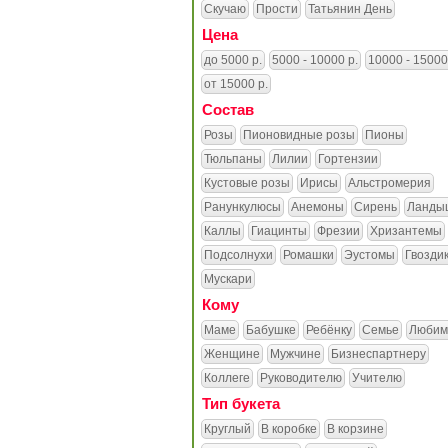
Скучаю
Прости
Татьянин День
Цена
до 5000 р.
5000 - 10000 р.
10000 - 15000
от 15000 р.
Состав
Розы
Пионовидные розы
Пионы
Тюльпаны
Лилии
Гортензии
Кустовые розы
Ирисы
Альстромерия
Ранункулюсы
Анемоны
Сирень
Ланды
Каллы
Гиацинты
Фрезии
Хризантемы
Подсолнухи
Ромашки
Эустомы
Гвозди
Мускари
Кому
Маме
Бабушке
Ребёнку
Семье
Любим
Женщине
Мужчине
Бизнеспартнеру
Коллеге
Руководителю
Учителю
Тип букета
Круглый
В коробке
В корзине