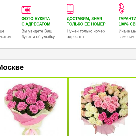
ФОТО БУКЕТА
ДОСТАВИМ, ЗНАЯ
ГАРАНТ
С АДРЕСАТОМ
ТОЛЬКО
ЕЁ НОМЕР
100% С
ше
Вы увидете Ваш
Нужен только номер
Иначе мы
укетом
букет и её улыбку
адресата
заменим 
Москве