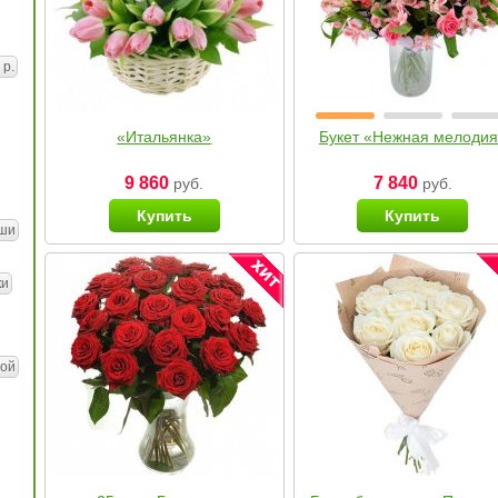
 р.
«Итальянка»
Букет «Нежная мелоди
9 860
7 840
руб.
руб.
Купить
Купить
ши
ки
ой