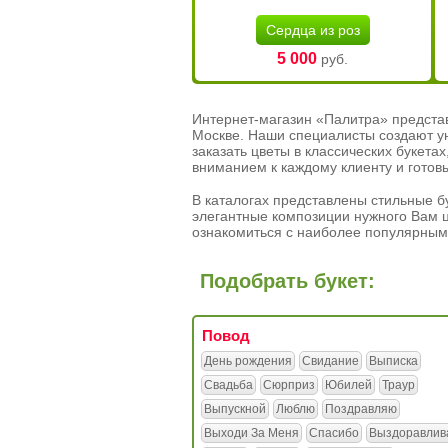
Сердца из роз
5 000
руб.
Интернет-магазин «Палитра» предста
Москве. Наши специалисты создают у
заказать цветы в классических букет
вниманием к каждому клиенту и готов
В каталогах представлены стильные бу
элегантные композиции нужного Вам ц
ознакомиться с наиболее популярным
Подобрать букет:
Повод
День рождения
Свидание
Выписка
Свадьба
Сюрприз
Юбилей
Траур
Выпускной
Люблю
Поздравляю
Выходи За Меня
Спасибо
Выздоравлив