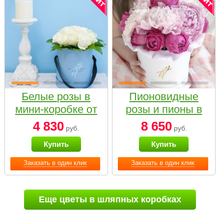
Белые розы в
Пионовидные
мини-коробке от
розы и пионы в
Bella Fiori
белой коробке
4 830
8 650
руб.
руб.
Small
Купить
Купить
Заказать в один клик
Заказать в один клик
Еще цветы в шляпных коробках