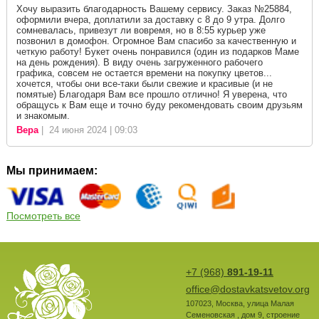
Хочу выразить благодарность Вашему сервису. Заказ №25884,
оформили вчера, доплатили за доставку с 8 до 9 утра. Долго
сомневалась, привезут ли вовремя, но в 8:55 курьер уже
позвонил в домофон. Огромное Вам спасибо за качественную и
четкую работу! Букет очень понравился (один из подарков Маме
на день рождения). В виду очень загруженного рабочего
графика, совсем не остается времени на покупку цветов...
хочется, чтобы они все-таки были свежие и красивые (и не
помятые) Благодаря Вам все прошло отлично! Я уверена, что
обращусь к Вам еще и точно буду рекомендовать своим друзьям
и знакомым.
Вера
| 24 июня 2024 | 09:03
Мы принимаем:
Посмотреть все
+7 (968)
891-19-11
office@dostavkatsvetov.org
107023
,
Москва
,
улица Малая
Семеновская , дом 9, строение