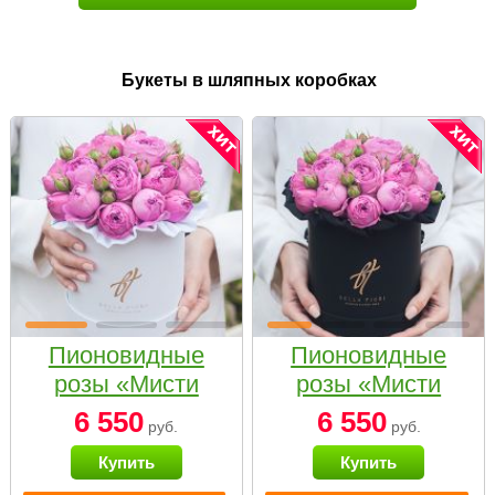
Букеты в шляпных коробках
Пионовидные
Пионовидные
розы «Мисти
розы «Мисти
бабблс» в белой
бабблс» в
6 550
6 550
руб.
руб.
коробке Small
черной коробке
Купить
Купить
Small