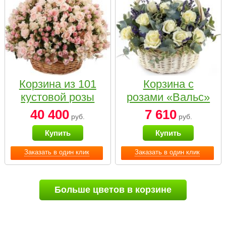
Корзина из 101
Корзина с
кустовой розы
розами «Вальс»
нежных тонов
40 400
7 610
руб.
руб.
Купить
Купить
Заказать в один клик
Заказать в один клик
Больше цветов в корзине