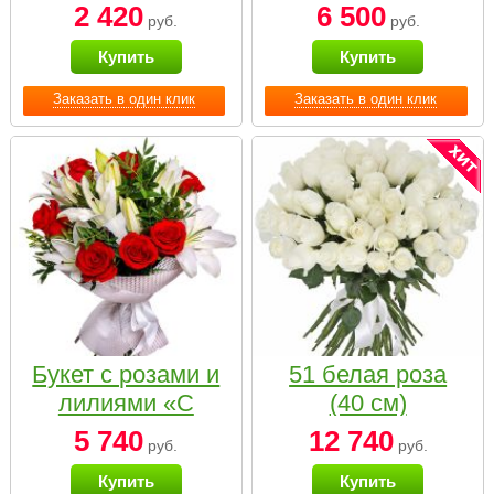
2 420
6 500
руб.
руб.
Купить
Купить
Заказать в один клик
Заказать в один клик
Букет с розами и
51 белая роза
лилиями «С
(40 см)
наилучшими
5 740
12 740
руб.
руб.
пожеланиями»
Купить
Купить