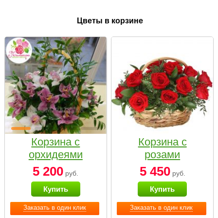
Цветы в корзине
Корзина с
Корзина с
орхидеями
розами
малая
«Красный
5 200
5 450
руб.
руб.
Париж»
Купить
Купить
Заказать в один клик
Заказать в один клик