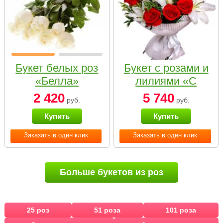
Букет белых роз
Букет с розами и
«Белла»
лилиями «С
наилучшими
2 420
5 740
руб.
руб.
пожеланиями»
Купить
Купить
Заказать в один клик
Заказать в один клик
Больше букетов из роз
25 роз
51 роза
101 роза