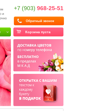
+7 (903)
968-25-51
ем
о и
очно
Обратный звонок
и
Корзина пуста