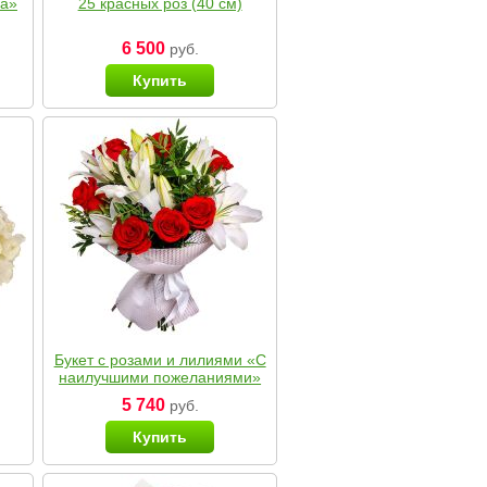
ка»
25 красных роз (40 см)
6 500
руб.
Купить
Букет с розами и лилиями «С
наилучшими пожеланиями»
5 740
руб.
Купить