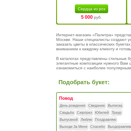
Сердца из роз
5 000
руб.
Интернет-магазин «Палитра» предста
Москве. Наши специалисты создают у
заказать цветы в классических букет
вниманием к каждому клиенту и готов
В каталогах представлены стильные бу
элегантные композиции нужного Вам ц
ознакомиться с наиболее популярным
Подобрать букет:
Повод
День рождения
Свидание
Выписка
Свадьба
Сюрприз
Юбилей
Траур
Выпускной
Люблю
Поздравляю
Выходи За Меня
Спасибо
Выздоравлив