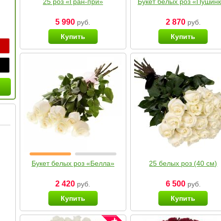
25 роз «Гран-при»
Букет белых роз «Пушин
5 990
2 870
руб.
руб.
Купить
Купить
Букет белых роз «Белла»
25 белых роз (40 см)
2 420
6 500
руб.
руб.
Купить
Купить