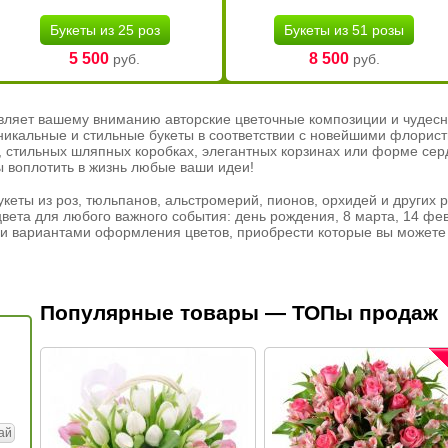
Букеты из 25 роз
Букеты из 51 розы
5 500
8 500
руб.
руб.
вляет вашему вниманию авторские цветочные композиции и чудесн
никальные и стильные букеты в соответствии с новейшими флорис
ах, стильных шляпных коробках, элегантных корзинах или форме се
ы воплотить в жизнь любые ваши идеи!
кеты из роз, тюльпанов, альстромерий, пионов, орхидей и других 
вета для любого важного события: день рождения, 8 марта, 14 фев
и вариантами оформления цветов, приобрести которые вы можете 
Популярные товары — ТОПы продаж
ай