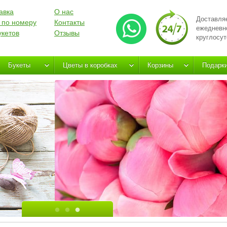
авка
О нас
Доставля
 по номеру
Контакты
ежедневн
укетов
Отзывы
круглосут
Букеты
Цветы в коробках
Корзины
Подарк