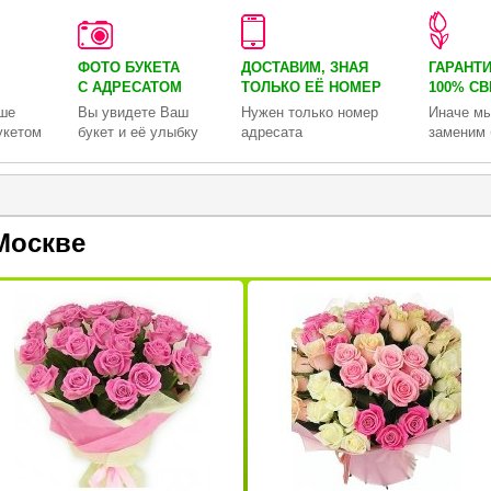
ФОТО БУКЕТА
ДОСТАВИМ, ЗНАЯ
ГАРАНТ
С АДРЕСАТОМ
ТОЛЬКО
ЕЁ НОМЕР
100% С
ше
Вы увидете Ваш
Нужен только номер
Иначе мы
укетом
букет и её улыбку
адресата
заменим 
Москве