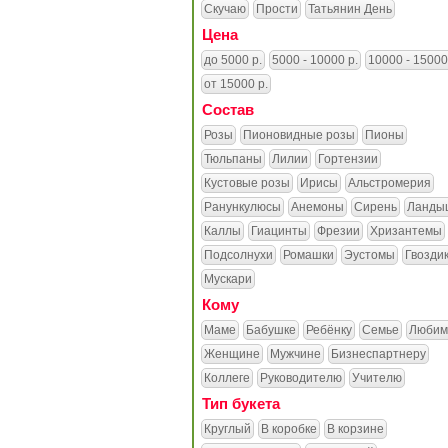
Скучаю
Прости
Татьянин День
Цена
до 5000 р.
5000 - 10000 р.
10000 - 15000
от 15000 р.
Состав
Розы
Пионовидные розы
Пионы
Тюльпаны
Лилии
Гортензии
Кустовые розы
Ирисы
Альстромерия
Ранункулюсы
Анемоны
Сирень
Ланды
Каллы
Гиацинты
Фрезии
Хризантемы
Подсолнухи
Ромашки
Эустомы
Гвозди
Мускари
Кому
Маме
Бабушке
Ребёнку
Семье
Любим
Женщине
Мужчине
Бизнеспартнеру
Коллеге
Руководителю
Учителю
Тип букета
Круглый
В коробке
В корзине