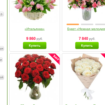
 р.
«Итальянка»
Букет «Нежная мелоди
9 860
7 840
руб.
руб.
Купить
Купить
ши
ки
ой