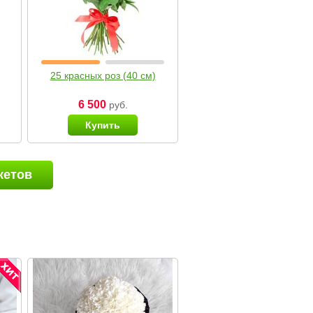
25 красных роз (40 см)
6 500
руб.
Купить
кетов