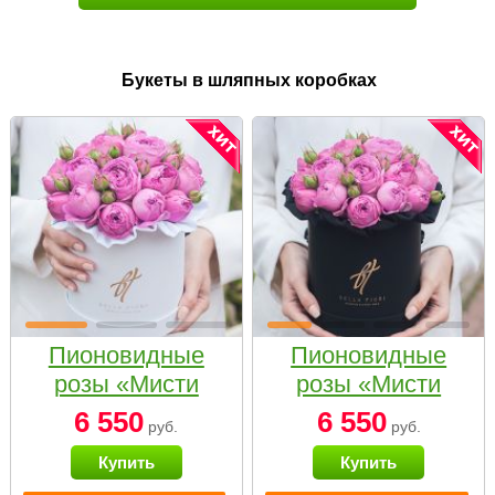
Букеты в шляпных коробках
Пионовидные
Пионовидные
розы «Мисти
розы «Мисти
бабблс» в белой
бабблс» в
6 550
6 550
руб.
руб.
коробке Small
черной коробке
Купить
Купить
Small