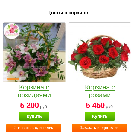
Цветы в корзине
Корзина с
Корзина с
орхидеями
розами
малая
«Красный
5 200
5 450
руб.
руб.
Париж»
Купить
Купить
Заказать в один клик
Заказать в один клик