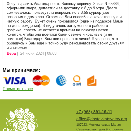
Хочу выразить благодарность Вашему сервису. Заказ №25884,
оформили вчера, доплатили за доставку с 8 до 9 утра. Долго
сомневалась, привезут ли вовремя, но в 8:55 курьер уже
позвонил в домофон. Огромное Вам спасибо за качественную и
четкую работу! Букет очень понравился (один из подарков Маме
на день рождения). В виду очень загруженного рабочего
графика, совсем не остается времени на покупку цветов...
хочется, чтобы они все-таки были свежие и красивые (и не
помятые) Благодаря Вам все прошло отлично! Я уверена, что
обращусь к Вам еще и точно буду рекомендовать своим друзьям
и знакомым.
Вера
| 24 июня 2024 | 09:03
Мы принимаем:
Посмотреть все
+7 (968)
891-19-11
office@dostavkatsvetov.org
107023
,
Москва
,
улица Малая
Семеновская , дом 9, строение