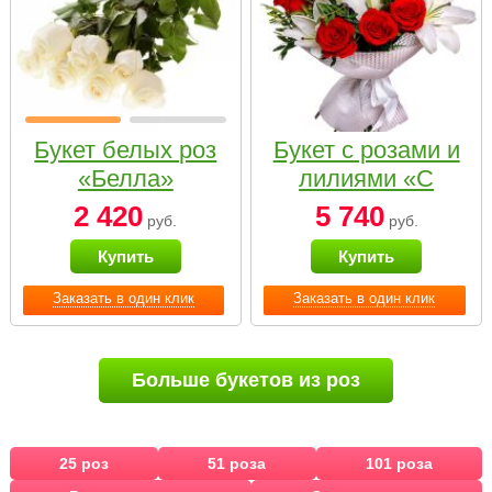
Букет белых роз
Букет с розами и
«Белла»
лилиями «С
наилучшими
2 420
5 740
руб.
руб.
пожеланиями»
Купить
Купить
Заказать в один клик
Заказать в один клик
Больше букетов из роз
25 роз
51 роза
101 роза