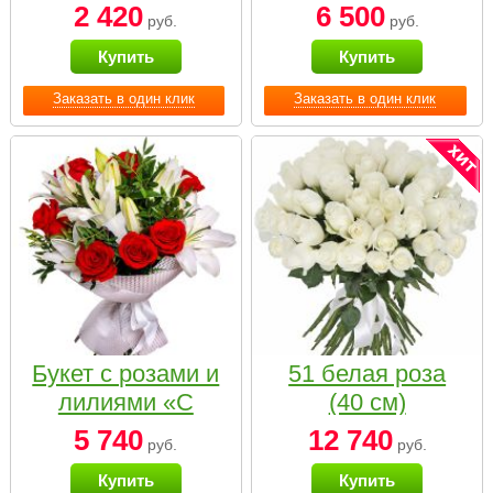
2 420
6 500
руб.
руб.
Купить
Купить
Заказать в один клик
Заказать в один клик
Букет с розами и
51 белая роза
лилиями «С
(40 см)
наилучшими
5 740
12 740
руб.
руб.
пожеланиями»
Купить
Купить