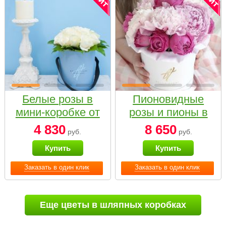
Белые розы в
Пионовидные
мини-коробке от
розы и пионы в
Bella Fiori
белой коробке
4 830
8 650
руб.
руб.
Small
Купить
Купить
Заказать в один клик
Заказать в один клик
Еще цветы в шляпных коробках