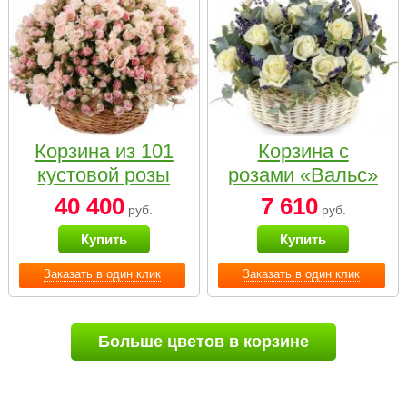
Корзина из 101
Корзина с
кустовой розы
розами «Вальс»
нежных тонов
40 400
7 610
руб.
руб.
Купить
Купить
Заказать в один клик
Заказать в один клик
Больше цветов в корзине