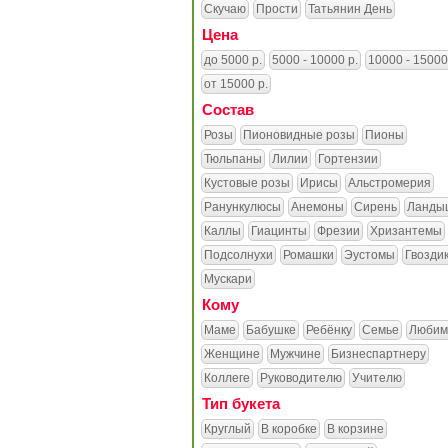
Скучаю
Прости
Татьянин День
Цена
до 5000 р.
5000 - 10000 р.
10000 - 15000
от 15000 р.
Состав
Розы
Пионовидные розы
Пионы
Тюльпаны
Лилии
Гортензии
Кустовые розы
Ирисы
Альстромерия
Ранункулюсы
Анемоны
Сирень
Ланды
Каллы
Гиацинты
Фрезии
Хризантемы
Подсолнухи
Ромашки
Эустомы
Гвозди
Мускари
Кому
Маме
Бабушке
Ребёнку
Семье
Любим
Женщине
Мужчине
Бизнеспартнеру
Коллеге
Руководителю
Учителю
Тип букета
Круглый
В коробке
В корзине