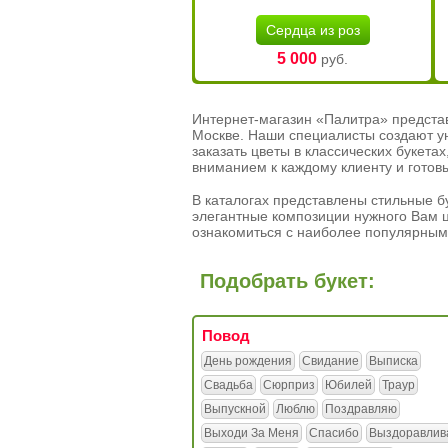
Сердца из роз
5 000
руб.
Интернет-магазин «Палитра» предста
Москве. Наши специалисты создают у
заказать цветы в классических букет
вниманием к каждому клиенту и готов
В каталогах представлены стильные бу
элегантные композиции нужного Вам ц
ознакомиться с наиболее популярным
Подобрать букет:
Повод
День рождения
Свидание
Выписка
Свадьба
Сюрприз
Юбилей
Траур
Выпускной
Люблю
Поздравляю
Выходи За Меня
Спасибо
Выздоравлив