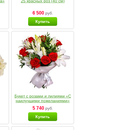
ка»
25 красных роз (40 см)
6 500
руб.
Купить
Букет с розами и лилиями «С
наилучшими пожеланиями»
5 740
руб.
Купить