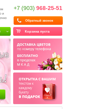
+7 (903)
968-25-51
ем
о и
очно
Обратный звонок
и
Корзина пуста