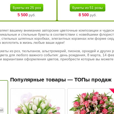
Букеты из 25 роз
Букеты из 51 розы
5 500
8 500
руб.
руб.
вляет вашему вниманию авторские цветочные композиции и чудесн
никальные и стильные букеты в соответствии с новейшими флорис
ах, стильных шляпных коробках, элегантных корзинах или форме се
ы воплотить в жизнь любые ваши идеи!
кеты из роз, тюльпанов, альстромерий, пионов, орхидей и других 
вета для любого важного события: день рождения, 8 марта, 14 фев
и вариантами оформления цветов, приобрести которые вы можете 
Популярные товары — ТОПы продаж
ай