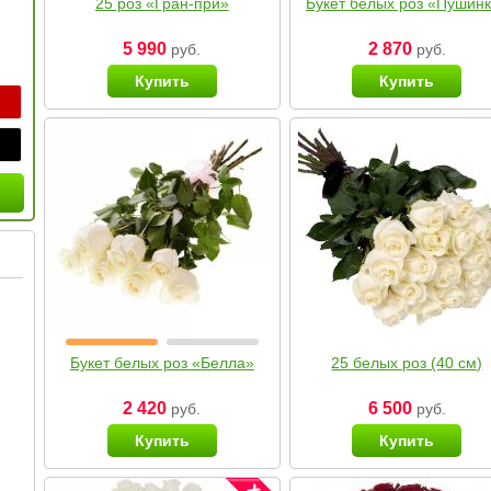
25 роз «Гран-при»
Букет белых роз «Пушин
5 990
2 870
руб.
руб.
Купить
Купить
Букет белых роз «Белла»
25 белых роз (40 см)
2 420
6 500
руб.
руб.
Купить
Купить