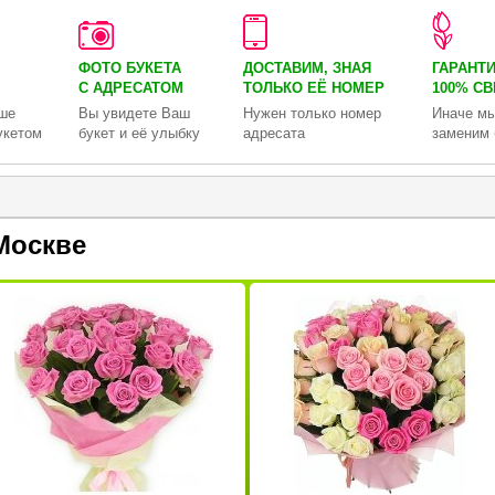
ФОТО БУКЕТА
ДОСТАВИМ, ЗНАЯ
ГАРАНТ
С АДРЕСАТОМ
ТОЛЬКО
ЕЁ НОМЕР
100% С
ше
Вы увидете Ваш
Нужен только номер
Иначе мы
укетом
букет и её улыбку
адресата
заменим 
Москве