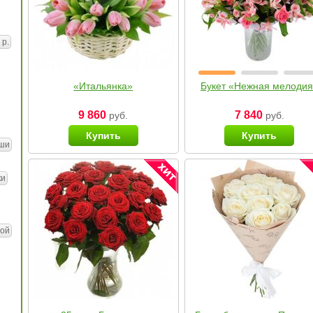
 р.
«Итальянка»
Букет «Нежная мелоди
9 860
7 840
руб.
руб.
Купить
Купить
ши
ки
ой