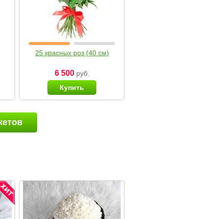
25 красных роз (40 см)
6 500
руб.
Купить
кетов