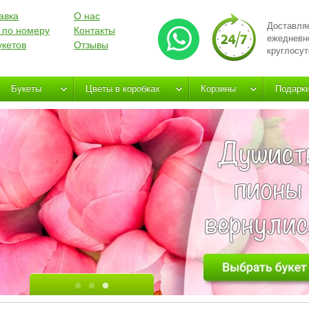
авка
О нас
Доставля
 по номеру
Контакты
ежедневн
укетов
Отзывы
круглосут
Букеты
Цветы в коробках
Корзины
Подарк