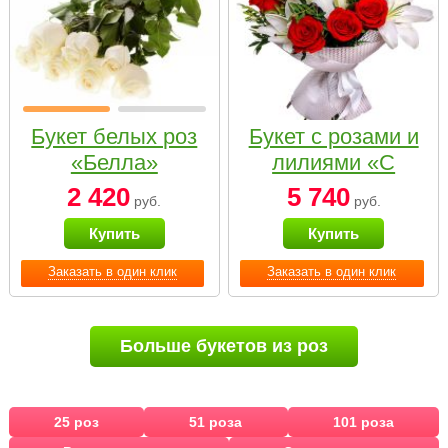
Букет белых роз
Букет с розами и
«Белла»
лилиями «С
наилучшими
2 420
5 740
руб.
руб.
пожеланиями»
Купить
Купить
Заказать в один клик
Заказать в один клик
Больше букетов из роз
25 роз
51 роза
101 роза