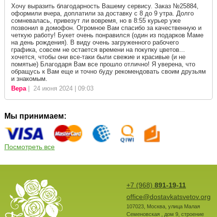
Хочу выразить благодарность Вашему сервису. Заказ №25884,
оформили вчера, доплатили за доставку с 8 до 9 утра. Долго
сомневалась, привезут ли вовремя, но в 8:55 курьер уже
позвонил в домофон. Огромное Вам спасибо за качественную и
четкую работу! Букет очень понравился (один из подарков Маме
на день рождения). В виду очень загруженного рабочего
графика, совсем не остается времени на покупку цветов...
хочется, чтобы они все-таки были свежие и красивые (и не
помятые) Благодаря Вам все прошло отлично! Я уверена, что
обращусь к Вам еще и точно буду рекомендовать своим друзьям
и знакомым.
Вера
| 24 июня 2024 | 09:03
Мы принимаем:
Посмотреть все
+7 (968)
891-19-11
office@dostavkatsvetov.org
107023
,
Москва
,
улица Малая
Семеновская , дом 9, строение