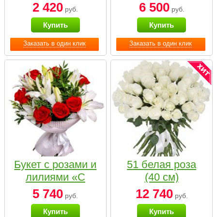
2 420
6 500
руб.
руб.
Купить
Купить
Заказать в один клик
Заказать в один клик
Букет с розами и
51 белая роза
лилиями «С
(40 см)
наилучшими
5 740
12 740
руб.
руб.
пожеланиями»
Купить
Купить