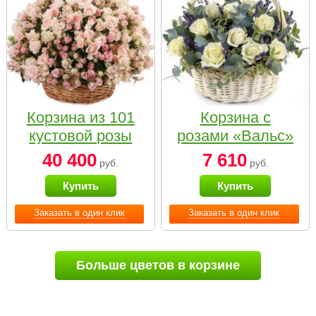
Корзина из 101
Корзина с
кустовой розы
розами «Вальс»
нежных тонов
40 400
7 610
руб.
руб.
Купить
Купить
Заказать в один клик
Заказать в один клик
Больше цветов в корзине