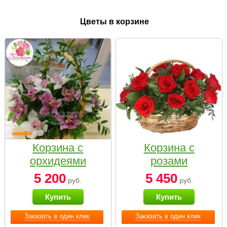
Цветы в корзине
Корзина с
Корзина с
орхидеями
розами
малая
«Красный
5 200
5 450
руб.
руб.
Париж»
Купить
Купить
Заказать в один клик
Заказать в один клик