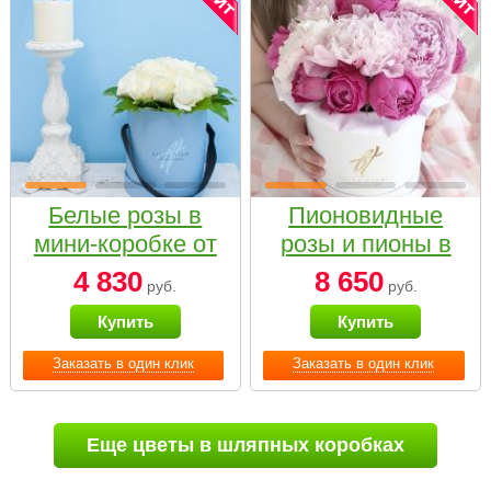
Белые розы в
Пионовидные
мини-коробке от
розы и пионы в
Bella Fiori
белой коробке
4 830
8 650
руб.
руб.
Small
Купить
Купить
Заказать в один клик
Заказать в один клик
Еще цветы в шляпных коробках