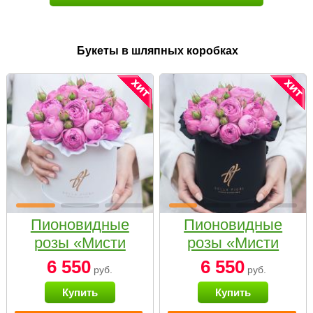
Букеты в шляпных коробках
Пионовидные
Пионовидные
розы «Мисти
розы «Мисти
бабблс» в белой
бабблс» в
6 550
6 550
руб.
руб.
коробке Small
черной коробке
Купить
Купить
Small