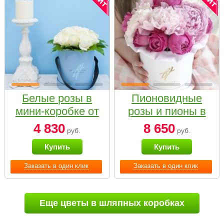
Белые розы в
Пионовидные
мини-коробке от
розы и пионы в
Bella Fiori
белой коробке
4 830
8 650
руб.
руб.
Small
Купить
Купить
Заказать в один клик
Заказать в один клик
Еще цветы в шляпных коробках