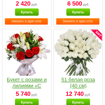
2 420
6 500
руб.
руб.
Купить
Купить
Заказать в один клик
Заказать в один клик
Букет с розами и
51 белая роза
лилиями «С
(40 см)
наилучшими
5 740
12 740
руб.
руб.
пожеланиями»
Купить
Купить