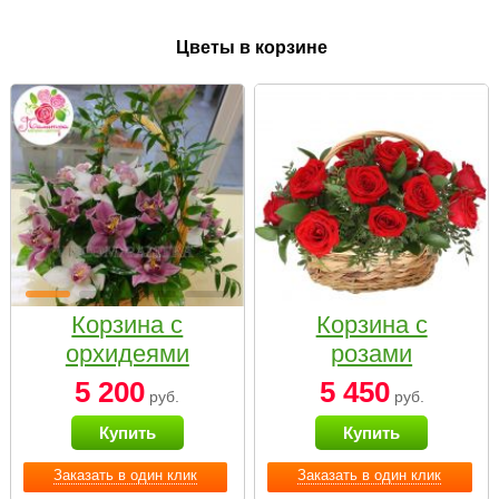
Цветы в корзине
Корзина с
Корзина с
орхидеями
розами
малая
«Красный
5 200
5 450
руб.
руб.
Париж»
Купить
Купить
Заказать в один клик
Заказать в один клик