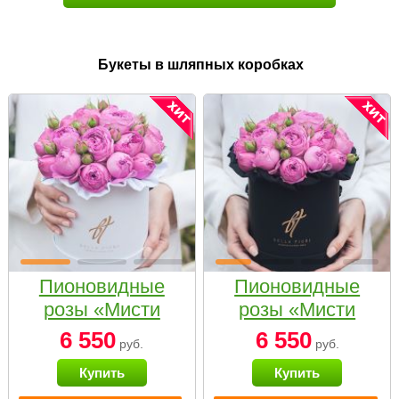
Букеты в шляпных коробках
Пионовидные
Пионовидные
розы «Мисти
розы «Мисти
бабблс» в белой
бабблс» в
6 550
6 550
руб.
руб.
коробке Small
черной коробке
Купить
Купить
Small