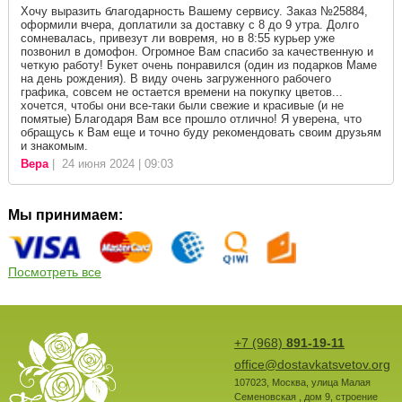
Хочу выразить благодарность Вашему сервису. Заказ №25884,
оформили вчера, доплатили за доставку с 8 до 9 утра. Долго
сомневалась, привезут ли вовремя, но в 8:55 курьер уже
позвонил в домофон. Огромное Вам спасибо за качественную и
четкую работу! Букет очень понравился (один из подарков Маме
на день рождения). В виду очень загруженного рабочего
графика, совсем не остается времени на покупку цветов...
хочется, чтобы они все-таки были свежие и красивые (и не
помятые) Благодаря Вам все прошло отлично! Я уверена, что
обращусь к Вам еще и точно буду рекомендовать своим друзьям
и знакомым.
Вера
| 24 июня 2024 | 09:03
Мы принимаем:
Посмотреть все
+7 (968)
891-19-11
office@dostavkatsvetov.org
107023
,
Москва
,
улица Малая
Семеновская , дом 9, строение