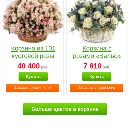
Корзина из 101
Корзина с
кустовой розы
розами «Вальс»
нежных тонов
40 400
7 610
руб.
руб.
Купить
Купить
Заказать в один клик
Заказать в один клик
Больше цветов в корзине