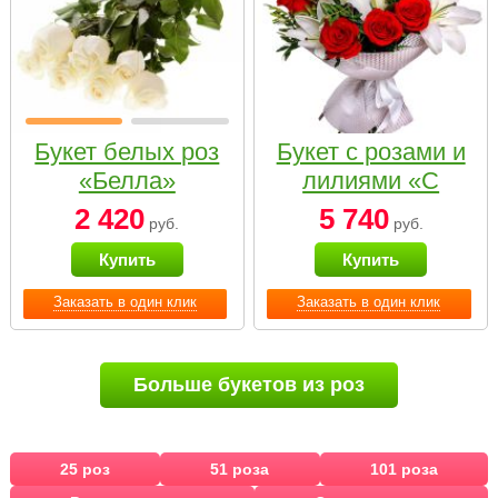
Букет белых роз
Букет с розами и
«Белла»
лилиями «С
наилучшими
2 420
5 740
руб.
руб.
пожеланиями»
Купить
Купить
Заказать в один клик
Заказать в один клик
Больше букетов из роз
25 роз
51 роза
101 роза