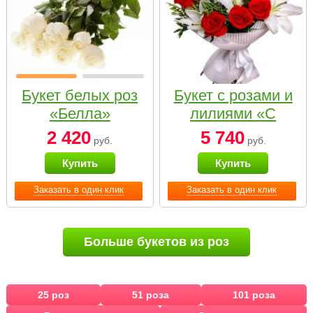
Букет белых роз
Букет с розами и
«Белла»
лилиями «С
наилучшими
2 420
5 740
руб.
руб.
пожеланиями»
Купить
Купить
Заказать в один клик
Заказать в один клик
Больше букетов из роз
25 роз
51 роза
101 роза