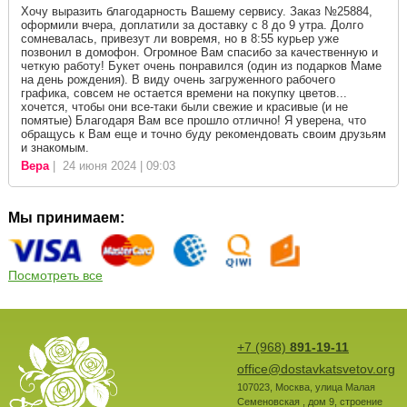
Хочу выразить благодарность Вашему сервису. Заказ №25884,
оформили вчера, доплатили за доставку с 8 до 9 утра. Долго
сомневалась, привезут ли вовремя, но в 8:55 курьер уже
позвонил в домофон. Огромное Вам спасибо за качественную и
четкую работу! Букет очень понравился (один из подарков Маме
на день рождения). В виду очень загруженного рабочего
графика, совсем не остается времени на покупку цветов...
хочется, чтобы они все-таки были свежие и красивые (и не
помятые) Благодаря Вам все прошло отлично! Я уверена, что
обращусь к Вам еще и точно буду рекомендовать своим друзьям
и знакомым.
Вера
| 24 июня 2024 | 09:03
Мы принимаем:
Посмотреть все
+7 (968)
891-19-11
office@dostavkatsvetov.org
107023
,
Москва
,
улица Малая
Семеновская , дом 9, строение