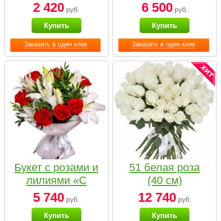
2 420
6 500
руб.
руб.
Купить
Купить
Заказать в один клик
Заказать в один клик
Букет с розами и
51 белая роза
лилиями «С
(40 см)
наилучшими
5 740
12 740
руб.
руб.
пожеланиями»
Купить
Купить