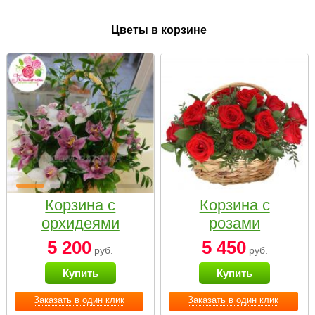
Цветы в корзине
Корзина с
Корзина с
орхидеями
розами
малая
«Красный
5 200
5 450
руб.
руб.
Париж»
Купить
Купить
Заказать в один клик
Заказать в один клик