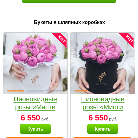
Букеты в шляпных коробках
Пионовидные
Пионовидные
розы «Мисти
розы «Мисти
бабблс» в белой
бабблс» в
6 550
6 550
руб.
руб.
коробке Small
черной коробке
Купить
Купить
Small