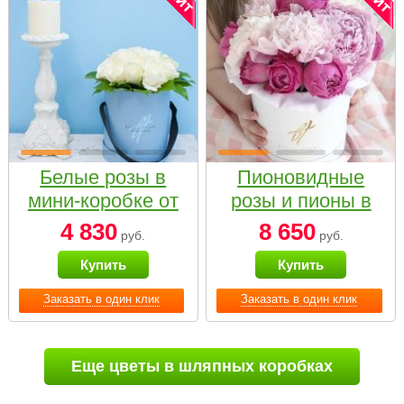
Белые розы в
Пионовидные
мини-коробке от
розы и пионы в
Bella Fiori
белой коробке
4 830
8 650
руб.
руб.
Small
Купить
Купить
Заказать в один клик
Заказать в один клик
Еще цветы в шляпных коробках