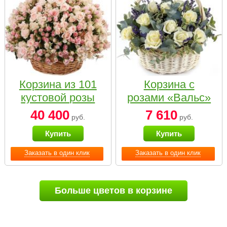
Корзина из 101
Корзина с
кустовой розы
розами «Вальс»
нежных тонов
40 400
7 610
руб.
руб.
Купить
Купить
Заказать в один клик
Заказать в один клик
Больше цветов в корзине