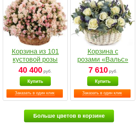
Корзина из 101
Корзина с
кустовой розы
розами «Вальс»
нежных тонов
40 400
7 610
руб.
руб.
Купить
Купить
Заказать в один клик
Заказать в один клик
Больше цветов в корзине