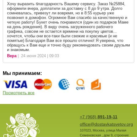
Хочу выразить благодарность Вашему сервису. Заказ №25884,
оформили вчера, доплатили за доставку с 8 до 9 утра. Долго
сомневалась, привезут ли вовремя, но в 8:55 курьер уже
позвонил в домофон. Огромное Вам спасибо за качественную и
четкую работу! Букет очень понравился (один из подарков Маме
на день рождения). В виду очень загруженного рабочего
графика, совсем не остается времени на покупку цветов...
хочется, чтобы они все-таки были свежие и красивые (и не
помятые) Благодаря Вам все прошло отлично! Я уверена, что
обращусь к Вам еще и точно буду рекомендовать своим друзьям
и знакомым.
Вера
| 24 июня 2024 | 09:03
Мы принимаем:
Посмотреть все
+7 (968)
891-19-11
office@dostavkatsvetov.org
107023
,
Москва
,
улица Малая
Семеновская , дом 9, строение