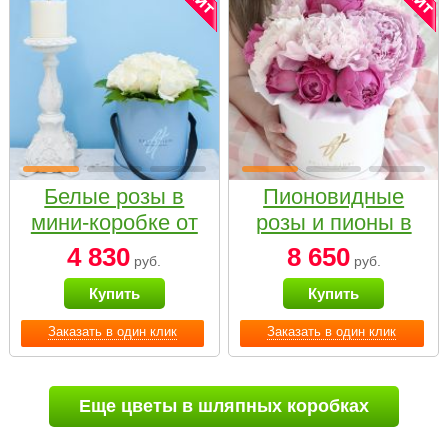
Белые розы в
Пионовидные
мини-коробке от
розы и пионы в
Bella Fiori
белой коробке
4 830
8 650
руб.
руб.
Small
Купить
Купить
Заказать в один клик
Заказать в один клик
Еще цветы в шляпных коробках