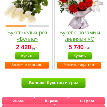
Букет белых роз
Букет с розами и
«Белла»
лилиями «С
наилучшими
2 420
5 740
руб.
руб.
пожеланиями»
Купить
Купить
Заказать в один клик
Заказать в один клик
Больше букетов из роз
25 роз
51 роза
101 роза