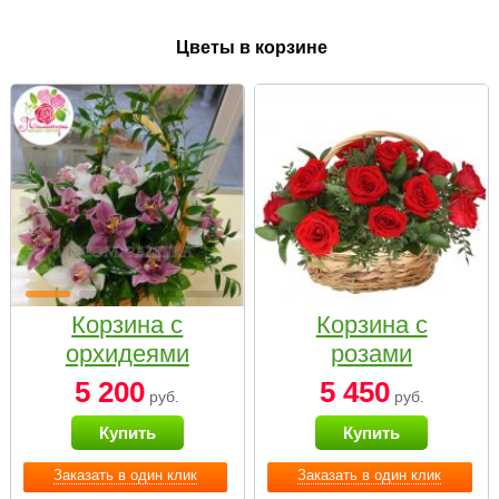
Цветы в корзине
Корзина с
Корзина с
орхидеями
розами
малая
«Красный
5 200
5 450
руб.
руб.
Париж»
Купить
Купить
Заказать в один клик
Заказать в один клик