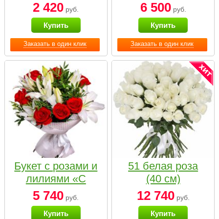
2 420
6 500
руб.
руб.
Купить
Купить
Заказать в один клик
Заказать в один клик
Букет с розами и
51 белая роза
лилиями «С
(40 см)
наилучшими
5 740
12 740
руб.
руб.
пожеланиями»
Купить
Купить