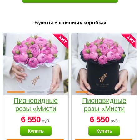
Букеты в шляпных коробках
Пионовидные
Пионовидные
розы «Мисти
розы «Мисти
бабблс» в белой
бабблс» в
6 550
6 550
руб.
руб.
коробке Small
черной коробке
Купить
Купить
Small