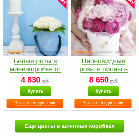
Белые розы в
Пионовидные
мини-коробке от
розы и пионы в
Bella Fiori
белой коробке
4 830
8 650
руб.
руб.
Small
Купить
Купить
Заказать в один клик
Заказать в один клик
Еще цветы в шляпных коробках