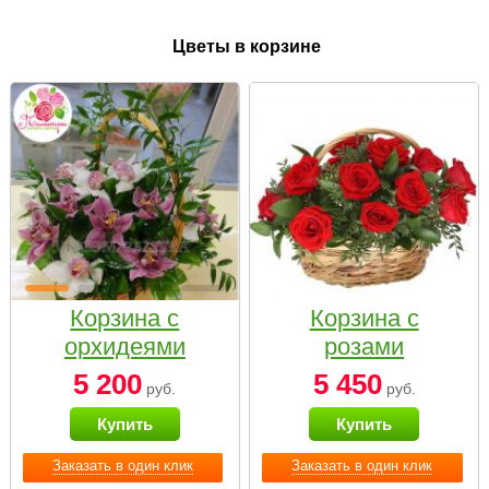
Цветы в корзине
Корзина с
Корзина с
орхидеями
розами
малая
«Красный
5 200
5 450
руб.
руб.
Париж»
Купить
Купить
Заказать в один клик
Заказать в один клик