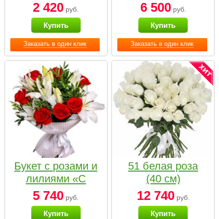
2 420
6 500
руб.
руб.
Купить
Купить
Заказать в один клик
Заказать в один клик
Букет с розами и
51 белая роза
лилиями «С
(40 см)
наилучшими
5 740
12 740
руб.
руб.
пожеланиями»
Купить
Купить