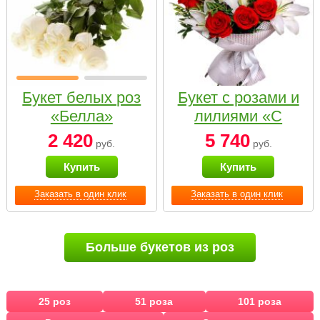
Букет белых роз
Букет с розами и
«Белла»
лилиями «С
наилучшими
2 420
5 740
руб.
руб.
пожеланиями»
Купить
Купить
Заказать в один клик
Заказать в один клик
Больше букетов из роз
25 роз
51 роза
101 роза