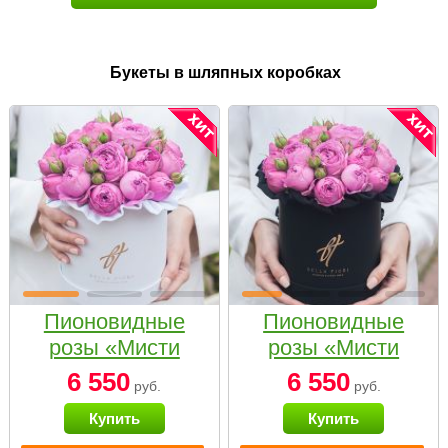
Букеты в шляпных коробках
Пионовидные
Пионовидные
розы «Мисти
розы «Мисти
бабблс» в белой
бабблс» в
6 550
6 550
руб.
руб.
коробке Small
черной коробке
Купить
Купить
Small