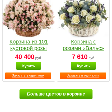
Корзина из 101
Корзина с
кустовой розы
розами «Вальс»
нежных тонов
40 400
7 610
руб.
руб.
Купить
Купить
Заказать в один клик
Заказать в один клик
Больше цветов в корзине