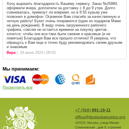
Хочу выразить благодарность Вашему сервису. Заказ №25884,
оформили вчера, доплатили за доставку с 8 до 9 утра. Долго
сомневалась, привезут ли вовремя, но в 8:55 курьер уже
позвонил в домофон. Огромное Вам спасибо за качественную и
четкую работу! Букет очень понравился (один из подарков Маме
на день рождения). В виду очень загруженного рабочего
графика, совсем не остается времени на покупку цветов...
хочется, чтобы они все-таки были свежие и красивые (и не
помятые) Благодаря Вам все прошло отлично! Я уверена, что
обращусь к Вам еще и точно буду рекомендовать своим друзьям
и знакомым.
Вера
| 24 июня 2024 | 09:03
Мы принимаем:
Посмотреть все
+7 (968)
891-19-11
office@dostavkatsvetov.org
107023
,
Москва
,
улица Малая
Семеновская , дом 9, строение