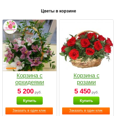
Цветы в корзине
Корзина с
Корзина с
орхидеями
розами
малая
«Красный
5 200
5 450
руб.
руб.
Париж»
Купить
Купить
Заказать в один клик
Заказать в один клик