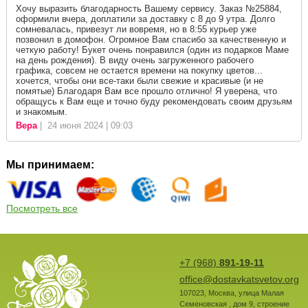
Хочу выразить благодарность Вашему сервису. Заказ №25884,
оформили вчера, доплатили за доставку с 8 до 9 утра. Долго
сомневалась, привезут ли вовремя, но в 8:55 курьер уже
позвонил в домофон. Огромное Вам спасибо за качественную и
четкую работу! Букет очень понравился (один из подарков Маме
на день рождения). В виду очень загруженного рабочего
графика, совсем не остается времени на покупку цветов...
хочется, чтобы они все-таки были свежие и красивые (и не
помятые) Благодаря Вам все прошло отлично! Я уверена, что
обращусь к Вам еще и точно буду рекомендовать своим друзьям
и знакомым.
Вера
| 24 июня 2024 | 09:03
Мы принимаем:
Посмотреть все
+7 (968)
891-19-11
office@dostavkatsvetov.org
107023
,
Москва
,
улица Малая
Семеновская , дом 9, строение