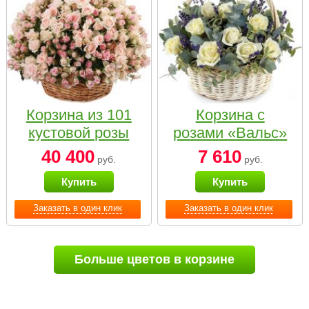
Корзина из 101
Корзина с
кустовой розы
розами «Вальс»
нежных тонов
40 400
7 610
руб.
руб.
Купить
Купить
Заказать в один клик
Заказать в один клик
Больше цветов в корзине