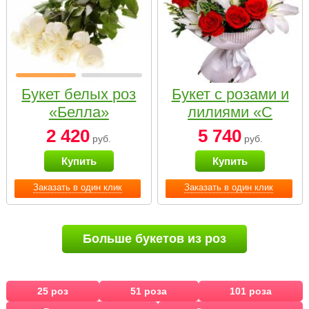
Букет белых роз
Букет с розами и
«Белла»
лилиями «С
наилучшими
2 420
5 740
руб.
руб.
пожеланиями»
Купить
Купить
Заказать в один клик
Заказать в один клик
Больше букетов из роз
25 роз
51 роза
101 роза