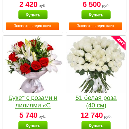
2 420
6 500
руб.
руб.
Купить
Купить
Заказать в один клик
Заказать в один клик
Букет с розами и
51 белая роза
лилиями «С
(40 см)
наилучшими
5 740
12 740
руб.
руб.
пожеланиями»
Купить
Купить