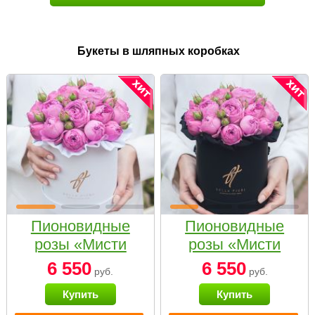
Букеты в шляпных коробках
Пионовидные
Пионовидные
розы «Мисти
розы «Мисти
бабблс» в белой
бабблс» в
6 550
6 550
руб.
руб.
коробке Small
черной коробке
Купить
Купить
Small