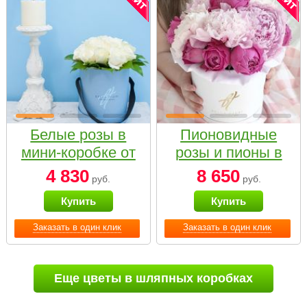
Белые розы в
Пионовидные
мини-коробке от
розы и пионы в
Bella Fiori
белой коробке
4 830
8 650
руб.
руб.
Small
Купить
Купить
Заказать в один клик
Заказать в один клик
Еще цветы в шляпных коробках