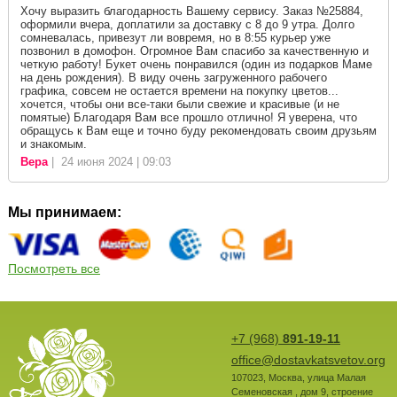
Хочу выразить благодарность Вашему сервису. Заказ №25884,
оформили вчера, доплатили за доставку с 8 до 9 утра. Долго
сомневалась, привезут ли вовремя, но в 8:55 курьер уже
позвонил в домофон. Огромное Вам спасибо за качественную и
четкую работу! Букет очень понравился (один из подарков Маме
на день рождения). В виду очень загруженного рабочего
графика, совсем не остается времени на покупку цветов...
хочется, чтобы они все-таки были свежие и красивые (и не
помятые) Благодаря Вам все прошло отлично! Я уверена, что
обращусь к Вам еще и точно буду рекомендовать своим друзьям
и знакомым.
Вера
| 24 июня 2024 | 09:03
Мы принимаем:
Посмотреть все
+7 (968)
891-19-11
office@dostavkatsvetov.org
107023
,
Москва
,
улица Малая
Семеновская , дом 9, строение