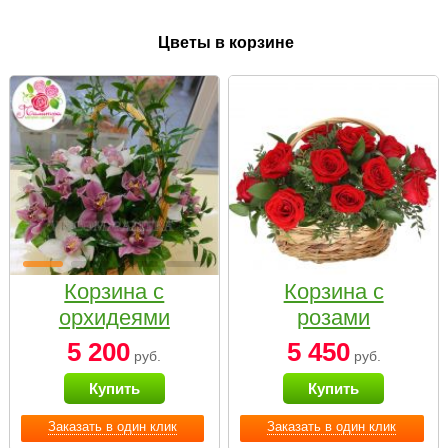
Цветы в корзине
Корзина с
Корзина с
орхидеями
розами
малая
«Красный
5 200
5 450
руб.
руб.
Париж»
Купить
Купить
Заказать в один клик
Заказать в один клик