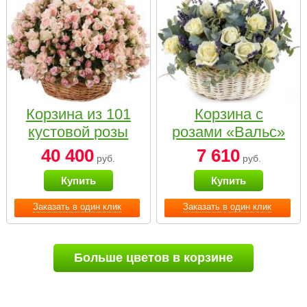
Корзина из 101
Корзина с
кустовой розы
розами «Вальс»
нежных тонов
40 400
7 610
руб.
руб.
Купить
Купить
Заказать в один клик
Заказать в один клик
Больше цветов в корзине