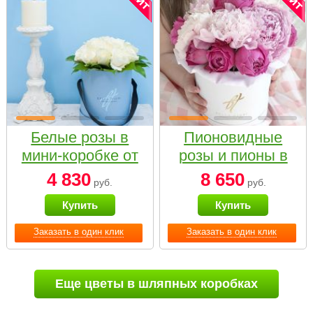
Белые розы в
Пионовидные
мини-коробке от
розы и пионы в
Bella Fiori
белой коробке
4 830
8 650
руб.
руб.
Small
Купить
Купить
Заказать в один клик
Заказать в один клик
Еще цветы в шляпных коробках