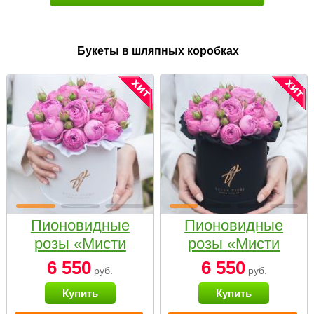
Букеты в шляпных коробках
Пионовидные
Пионовидные
розы «Мисти
розы «Мисти
бабблс» в белой
бабблс» в
6 550
6 550
руб.
руб.
коробке Small
черной коробке
Купить
Купить
Small