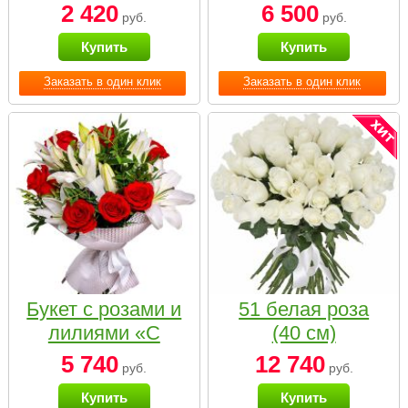
2 420
6 500
руб.
руб.
Купить
Купить
Заказать в один клик
Заказать в один клик
Букет с розами и
51 белая роза
лилиями «С
(40 см)
наилучшими
5 740
12 740
руб.
руб.
пожеланиями»
Купить
Купить