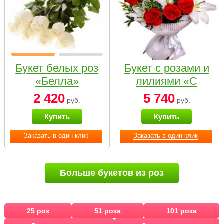
Букет белых роз
Букет с розами и
«Белла»
лилиями «С
наилучшими
2 420
5 740
руб.
руб.
пожеланиями»
Купить
Купить
Заказать в один клик
Заказать в один клик
Больше букетов из роз
25 роз
51 роза
101 роза